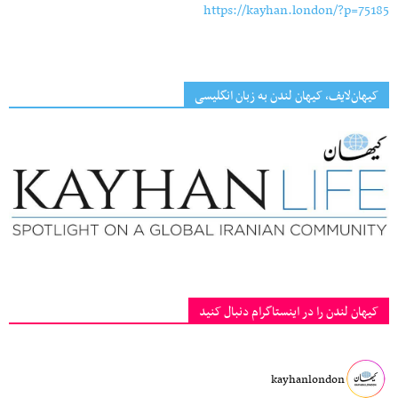
https://kayhan.london/?p=75185
کیهان‌لایف، کیهان لندن به زبان انگلیسی
کیهان لندن را در اینستاگرام دنبال کنید
kayhanlondon