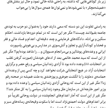
زیر بار کوتاهی‌هایی که داشته، به راحتی شانه خالی نمود و حال نیز بنفش‌های
«همیشه‌مچکر» با نمی‌شودها و نمی‌توان‌ها همه‌ی سوال‌ها را بی‌جواب
می‌گذارند.
به راستی تفاوت این دو دسته که سعی دارند خود را به‌عنوان دو حزب به توده‌ی
جامعه بقبولانند چیست؟! مگر جز این است که در تمام دوره‌ها بازداشت، احکام
سنگین و بی‌ادله، دادگاه‌های فرمایشی و چند دقیقه‌ای، اعدام و فساد مالی و فقر
و فحشا و کودک‌آزاری و تجاوز و آتش‌سوزی در مدارس و بی‌هویتی پاسپورت
ایرانی و وعده‌های پوشالین و بی‌سرانجام مسوولان و… را شاهد بوده‌ایم؟! مگر غیر
از این است که سید محمد خاتمی بعد از ادعای خودشان (صورت گرفتن تقلب
در انتخابات ۸۸) وعده داده بود تا آزادی زندانیان سیاسی و رفع حصر و برگزاری
انتخابات آزاد در هیچ انتخاباتی شرکت نخواهد کرد و چه کسی پس از وعده‌اش
حماسه‌ی دماوند را با انگشت جوهری و پوزخندی به ملت همیشه در صحنه رقم
زد؟! مگر غیر از این است که روحانی آزادی زندانیان سیاسی را وعده داده بود و
وزیر امور خارجه‌اش در سازمان ملل وجود زندانیان سیاسی را به کل منکر شد؟!
مگر غیر از این است که آمار اعدام‌های انجام‌شده در دولت روحانی تقریباً دو
برابر اعدام‌های دولت احمدی‌نژاد است اما با سکوت وقیحانه‌ی رسانه‌های سبز و