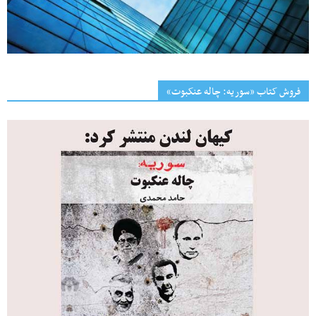
فروش کتاب «سوریه: چاله عنکبوت»