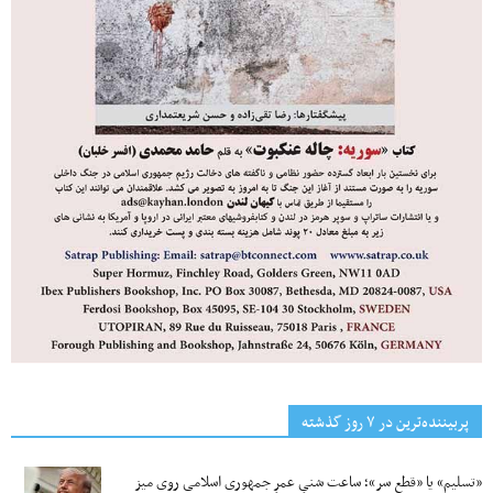
پربیننده‌ترین‌ در ۷ روز گذشته
«تسلیم» یا «قطع سر»؛ ساعت شنیِ عمرِ جمهوری اسلامی روی میز