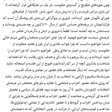
چون مهره‌های شطرنج بر گستره‌ی حکومت، هر یک در جایگاهی قرار گرفته‌اند تا
این بازی سراسر فریب و ریا را به پیش برند. امروز شش کاندیدا از فیلترهای
شورای نگهبان عبور کرده‌اند. مروری بر بیوگرافی این شش نفر روشنگر آن است که
هرکدام‌شان در برهه‌های حساس کشور از سال ۶۰ تاکنون بر چه مسندی بوده‌اند و
دست‌شان به چه آغشته است! قطعاً با مروری بر اینان و دگرمردان حاضر در
عرصه‌ی سیاست خواهیم فهمید که چرا جای احزاب و منتخبان واقعی مردم خالی
است! خواهیم دانست که چرا جواب نقادی و ابراز باور و عقاید متفاوت از
حکومت، زندان است و اجبار به جلای وطن. خواهیم دانست که چرا احزاب را
نابود کرده‌اند و زیر یک پرچم و با یک رأی و هدف، بازی رقابت راه انداخته‌اند.
شناخت و یادآوری آنچه از سر گذرانده‌ایم و خروج از این خلسه و استحاله، شاید
تنها چاره‌ای‌ست که دیگر مضحکه و خام حضور در نمایش و جنگ قدرت
مترسک‌ها نباشیم و الزامی به انتخاب بد از میان بد و بدتر برای‌مان نباشد. باشد
که روزی شاهد حضور احزاب و منتخبی با عقاید و باورهای مختلف در عرصه‌ی
انتخابات کشورمان باشیم. تا آن روز به جهت نبود فضای باز سیاسی و تحمیل
کاندیدای گزینشی و ممانعت از حضور احزاب و عدم پاسخگویی به چرایی از
میان برداشتن احزاب و گروه‌ها و تا حضور کاندیدایی از تمامی ایدئولوژی‌ها،
مذاهب و قومیت‌های ایرانی، از شرکت در چنین انتخاباتی که نه «حماسه‌ی