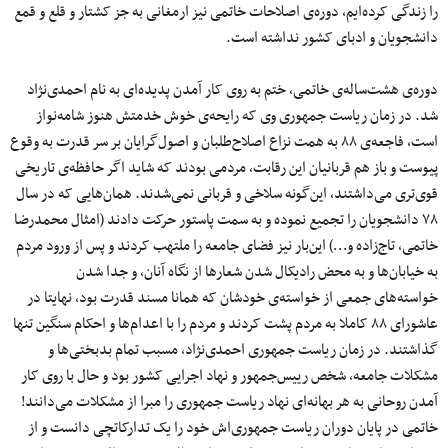
را زندگی کرده‌ایم، دوره‌ی اصلاحات خاتمی نیز ارمغانی به جز کشتار و قلع و قمع
دانشجویان و ادبای کشور نداشته است.
دوره‌ی هشت‌ساله‌ی خاتمی، ختم به روی کار آمدن پدیده‌ای به نام احمدی‌نژاد
شد. در زمان ریاست جمهوری وی که رایحه‌ی خوش خدمتش هنوز شامه‌نواز
است، فاجعه‌ی ۸۸ به همت نزاع اصلاح‌طلبان و اصول‌گرایان بر سر قدرت به وقوع
پیوست و باز هم قربانیان این رقابت، مردمی بودند که شاید اگر حافظه‌ی تاریخی
قوی‌تری می‌داشتند، این‌گونه سلاخی و قربانی نمی‌شدند. همان‌هایی که در سال
۷۸ دانشجویان را تجمیع نموده و به سمت پاستور حرکت دادند (امثال محمدرضا
خاتمی، تاج‌زاده و…) این‌بار نیز فضای جامعه را ملتهب کردند و پس از ورود مردم
به خیابان‌ها و به محض رادیکال شدن شعارها از نگاه آنان، و جدا شدن
خواسته‌های جمعی از خواسته‌ی خودشان که همانا مسند قدرت بود، نهایتا در
عاشورای ۸۸ کاملا به مردم پشت کردند و مردم را با اعدام‌ها و احکام سنگین تنها
گذاشتند. در زمان ریاست جمهوری احمدی‌نژاد، مسبب تمام بدبختی‌ها و
مشکلات جامعه، شخص رییس‌جمهور و نهاد اجرایی کشور بود و حال با روی کار
آمدن روحانی به هر بهانه‌ای نهاد ریاست جمهوری را مبرا از مشکلات می‌دانند!
خاتمی در پایان دوران ریاست جمهوری‌اش خود را یک تدارکاتچی دانست و از