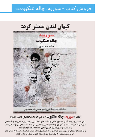
فروش کتاب «سوریه: چاله عنکبوت»