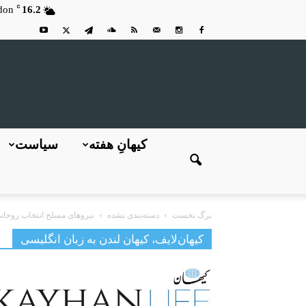
C
don
16.2
کیهانِ هفته
سیاست
برگ نخست
دسته‌بندی نشده
نیروهای مسلح انتخاب روحانی
کیهان‌لایف، کیهان لندن به زبان انگلیسی