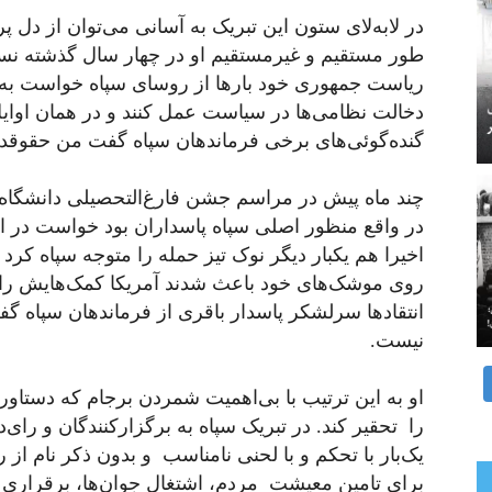
در
لابه‌لای
ستون این تبریک
به
آسانی
می‌توان از دل پر
طور
مستقیم و غیرمستقیم او در
چهار
سال گذشته نسب
ریاست جمهوری خود بارها از روسای سپاه خواست به 
دخالت نظامی‌ها در سیاست عمل کنند و در همان اوا
گنده‌گوئی‌های برخی فرماندهان سپاه گفت من
حقوقدا
چند ماه پیش در مراسم جشن فارغ‌التحصیلی دانشگاه ا
در
واقع
منظور اصلی سپاه پاسداران بود خواست در ام
اخیرا
هم
یکبار
دیگر
نوک
تیز
حمله را متوجه سپاه کرد 
روی
موشک‌های
خود باعث شدند آمریکا
کمک‌هایش
را 
انتقادها سرلشکر پاسدار باقری از فرماندهان سپاه گ
نیست.
او
به
این
ترتیب
با بی‌اهمیت شمردن برجام که
دستاور
را تحقیر کند. در تبریک سپاه به برگزارکنندگان و رای‌
یک‌بار
با تحکم و با لحنی نامناسب و بدون ذکر
نام
از
ر
برای تامین معیشت مردم، اشتغال جوان‌ها، برقراری 