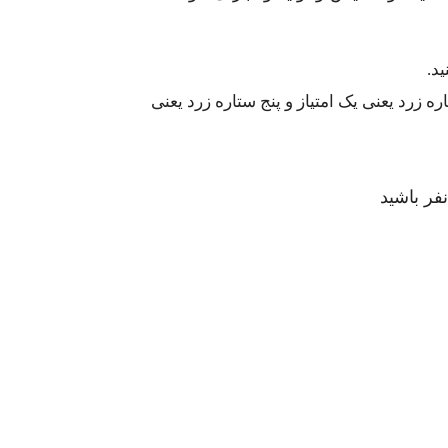
د.
 زرد یعنی یک امتیاز و پنج ستاره زرد یعنی
فر باشید