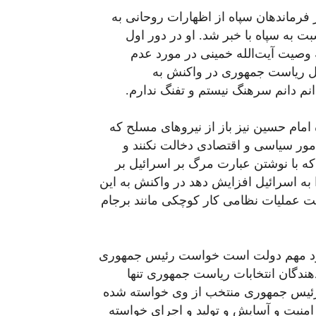
 فرماندهان سپاه از اظهارات روحانی
به
ت به سپاه
با
خبر
شد. او در دور
اول
وصیت آیت‌الله خمینی در مورد عدم
یل ریاست جمهوری در واکنش به
نم
دانم
سرهنگ نیستم و تفنگ ندارم.
مام حسین نیز باز از نیروهای مسلح که
ور سیاسی و اقتصادی دخالت نکنند و
که با نوشتن عبارت مرگ بر اسرائیل بر
به اسرائیل افزایش دهد در واکنش به این
فت عملیات نظامی کار کوچکی مانند برجام
د
مهم دولت است خواست
رئیس
جمهوری
دهندگان انتخابات ریاست جمهوری تنها
ئیس
جمهوری
منتخب از وی
خواسته
شده
امنیت و آسایش و تولید و اجرای
خواسته