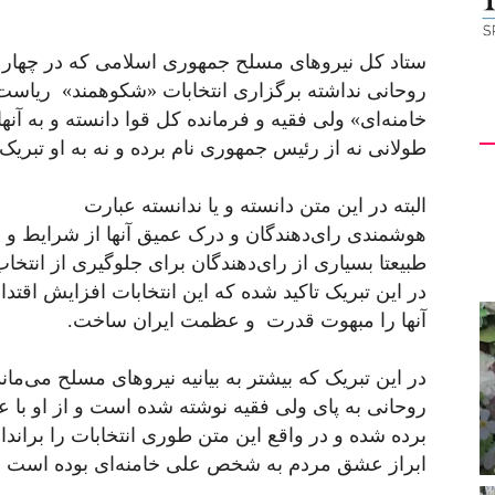
ستاد کل نیروهای مسلح جمهوری اسلامی که در
چهار
س
روحانی نداشته برگزاری انتخابات «شکوهمند» ریاست 
خامنه‌ای»
ولی
فقیه
و فرمانده کل قوا دانسته و به آنه
طولانی
نه
از
رئیس
جمهوری
نام
برده
و
نه
به او تبریک
البته در این متن دانسته و یا ندانسته عبارت
هوشمندی رای‌دهندگان و درک عمیق آنها از شرایط و م
طبیعتا
بسیاری از رای‌دهندگان برای جلوگیری از انتخاب 
در این تبریک تاکید شده که این انتخابات افزایش اقتدار
آنها را مبهوت قدرت و عظمت ایران ساخت.
در این تبریک که بیشتر به بیانیه نیروهای مسلح می‌مان
روحانی
به
پای
ولی
فقیه
نوشته
شده
است و از او با ع
برده
شده و
در
واقع
این متن طوری انتخابات را براندا
ابراز عشق مردم به شخص علی خامنه‌ای بوده است
ن