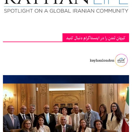
کیهان لندن را در اینستاگرام دنبال کنید
kayhanlondon