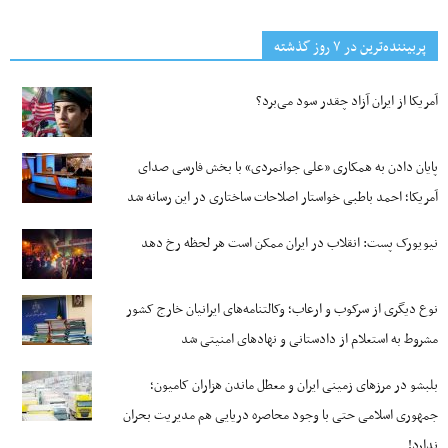
پربیننده‌ترین‌ در ۷ روز گذشته
آمریکا از ایران آزاد چقدر سود می‌برد؟
پایان دادن به همکاری «علی جوانمردی» با بخش فارسی صدای
آمریکا؛ احمد باطبی خواستار اصلاحات ساختاری در این رسانه شد
نیویورک پست: انقلاب در ایران ممکن است هر لحظه رخ دهد
نوع دیگری از سرکوب و ارعاب؛ وکالتنامه‌های ایرانیان خارج کشور
مشروط به استعلام از دادستانی و نهادهای امنیتی شد
بلبشو در مرزهای زمینی ایران و معطل ماندن هزاران کامیون؛
جمهوری اسلامی حتی با وجود محاصره دریایی هم مدیریت بحران
ندارد!