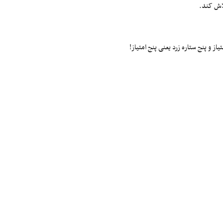
اش کند.
ز و پنج ستاره زرد یعنی پنج امتیاز!