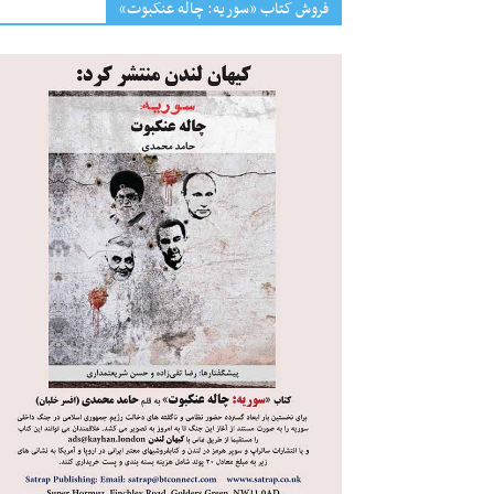
فروش کتاب «سوریه: چاله عنکبوت»