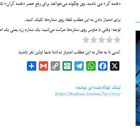
«فتنه گر» می نامند
، وی
چگونه
می‌خواهد
برای رفع حصر «فتنه گران» تل
برای امتیاز دادن به این مطلب لطفا روی ستاره‌ها کلیک کنید.
توجه: وقتی با ماوس روی ستاره‌ها حرکت می‌کنید، یک ستاره زرد یعنی یک امتیا
کسی تا به حال به این مطلب امتیاز نداده! شما اولین نفر باشید
Share
Gmail
Copy
Balatarin
Telegram
WhatsApp
Facebook
X
Link
لینک کوتاه شده این نوشته:
https://kayhan.london/?p=76557