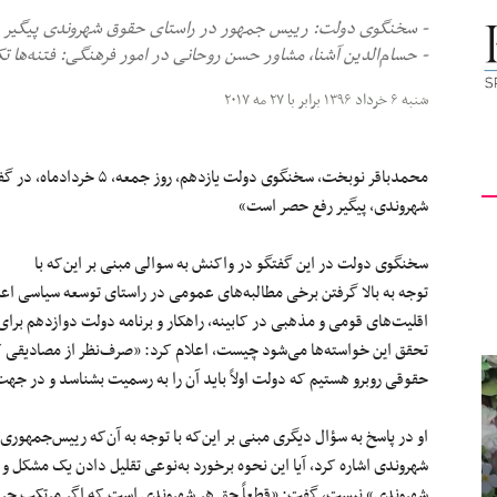
- سخنگوی دولت: رییس‌ جمهور در راستای حقوق شهروندی پیگیر 
کیهان
- حسام‌الدین آشنا، مشاور حسن روحانی در امور فرهنگی: فتنه‌ها تک
شنبه ۶ خرداد ۱۳۹۶ برابر با ۲۷ مه ۲۰۱۷
لندن
محمدباقر نوبخت، سخنگوی دولت
یازدهم
، روز جمعه، ۵ خرداد
شهروندی، پیگیر رفع حصر است»
سخنگوی دولت در این گفتگو در واکنش به
سوالی
مبنی بر این‌که
با
توجه
به بالا گرفتن برخی مطالبه‌های عمومی در راستای توسعه سیاسی اعم
اقلیت‌های قومی و مذهبی در کابینه، راهکار و برنامه دولت
دوازدهم
برای 
تحقق این خواسته‌ها می‌شود چیست، اعلام کرد: «صرف‌نظر از مصادیقی که
حقوقی روبرو هستیم که دولت اولاً باید آن را به رسمیت بشناسد و در جه
او در پاسخ به
سؤال
دیگری مبنی بر این‌که
با توجه
به آن‌که رییس‌جمهوری ن
شهروندی اشاره کرد، آیا این نحوه برخورد به‌نوعی تقلیل دادن
یک
مشکل و 
شهروندی» نیست، گفت: «قطعاً حق هر شهروندی است که اگر مرتکب جرمی