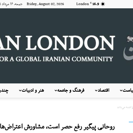
16.9
London
Friday, August 07, 2026 جمعه, ۱۶ مرداد ۱۴۰۵
C
است
اقتصاد
فرهنگ و جامعه
هنر و ادبیات
چندرس
KayhanLondon
روحانی پیگیر رفع حصر است، مشاورش اعتراض‌های ۸۸ را فتنه می‌د