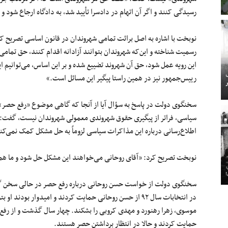
رسیدگی کنند و اگر آن اتهام در دادسرا
تأیید
شد، به دادگاه ارجاع شود و
نوبخت با اشاره به اصل برائت تمامی شهروندان در قانون اساسی تصریح کر
رسمیت شناخته و این‌که شهروندان بتوانند آزادانه اقدام کنند، حق تمام
این رویه عمل شود، حق آن شهروند
تضییع
شده
و بر این اساس، می‌توانیم ا
رییس‌جمهور نیز در همین راستا پیگیر این مسائل است.»
سخنگوی دولت در پاسخ به
سؤال
آیا از
آنجا
که گاهی موضوع «رفع حصر» با «
سیاسی، فراتر از پیگیری حقوق شهروندی معمولی شهروندان نیست، گفت: «ق
اطلاع‌رسانی درباره این مذاکرات سیاسی لزوماً به حل مشکل کمک نمی‌کن
نوبخت تصریح کرد: «آقای روحانی می‌خواهند این مشکل حل شود و ما هم
سخنگوی دولت از خواست حسن روحانی درباره رفع حصر در حالی سخن گف
در انتخابات سال
۹۲
از حسن روحانی حمایت کردند و امیدوار بودند او بت
حمایت کردند و حالا در انتظار برداشتن حصر هستند.