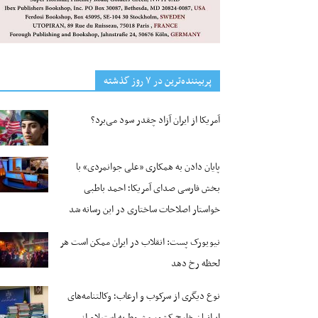
پربیننده‌ترین‌ در ۷ روز گذشته
آمریکا از ایران آزاد چقدر سود می‌برد؟
پایان دادن به همکاری «علی جوانمردی» با
بخش فارسی صدای آمریکا؛ احمد باطبی
خواستار اصلاحات ساختاری در این رسانه شد
نیویورک پست: انقلاب در ایران ممکن است هر
لحظه رخ دهد
نوع دیگری از سرکوب و ارعاب؛ وکالتنامه‌های
ایرانیان خارج کشور مشروط به استعلام از