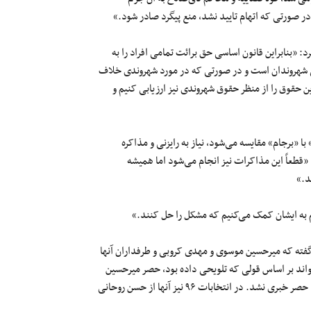
در صورتی
که
اتهام
تایید
نشد، منع پیگرد صادر شود.»
د: «
بنابراین
قانون اساسی حق برائت تمامی افراد را به
ی شهروندان است و
در صورتی
که
در مورد
شهروندی خلاف
ین حقوق را از منظر حقوق شهروندی نیز ارزیابی کنیم و
برجام»‌ مقایسه می‌شود، نیاز به رایزنی و مذاکره
طعاً این مذاکرات نیز انجام می‌شود اما همیشه
د.»
 به ایشان کمک می‌کنیم که مشکل را حل کنند.»
ته که میرحسین موسوی و مهدی کروبی و طرفداران آنها
واند بر اساس قولی که تلویحی داده بود، حصر میرحسین
موسوی، زهرا رهنورد و مهدی کروبی را بشکند. چهار سال گذشت و از رفع حصر خبری نشد. در انتخابات ۹۶ نیز آنها از حسن روحانی