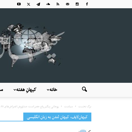
خانه
کیهانِ هفته
سی
برگ نخست
سیاست
روحانی پیگیر رفع حصر است، مشاورش اعتراض‌های ۸۸ را فتنه می‌داند
کیهان‌لایف، کیهان لندن به زبان انگلیسی