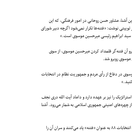
ین
آشنا، مشاور حسن روحانی در امور فرهنگی، که این
ر
توییتی
نوشت: «فتنه‌ها تکرار
نمی‌شود
اگرچه دبیر شورای
سید ابراهیم
رئیسی میرحسین موسوی است.»
رو آن
فتنه‌گر
قلمداد کردن میرحسین موسوی، از سوی
موسوی روبرو شد.
سوی در دفاع از
رأی
مردم و جمهوریت نظام در انتخابات
نید.»
ستراتژیک را نیز بر عهده دارد و داماد
آیت
الله
دری
نجف
ز
چهره‌های
امنیتی جمهوری اسلامی به شمار
می‌رود
. آشنا
 انتخابات
۸۸
به
عنوان
«فتنه» یاد
می‌کنند و سران آن را