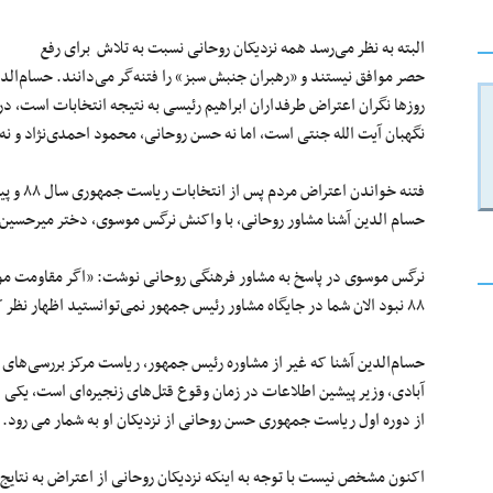
البته به نظر
می‌رسد
همه نزدیکان روحانی نسبت به تلاش برای رفع
حصر موافق نیستند و «رهبران جنبش سبز» را
فتنه‌گر
می‌دانند
.
حسام‌الد
روزها نگران اعتراض طرفداران ابراهیم رئیسی به نتیجه انتخابات است، د
نگهبان
آیت
الله
جنتی است، اما
نه
حسن روحانی، محمود احمدی‌نژاد و
نه
فتنه خواندن اعتراض مردم پس از انتخابات ریاست جمهوری سال
۸۸
و پی
حسام الدین آشنا مشاور روحانی، با واکنش نرگس موسوی، دختر
میرحسین
نرگس موسوی در پاسخ به مشاور فرهنگی روحانی نوشت: «اگر مقاومت مو
۸۸
نبود الان شما در جایگاه مشاور
رئیس
جمهور
نمی‌توانستید
اظهار
نظر
ک
حسام‌الدین
آشنا که غیر از مشاوره
رئیس
جمهور
، ریاست مرکز بررسی‌های ا
آبادی
، وزیر پیشین اطلاعات در زمان وقوع
قتل‌های
زنجیره‌ای
است، یکی ا
از دوره
اول
ریاست جمهوری حسن روحانی از نزدیکان او به شمار می رود.
اکنون مشخص نیست با توجه به اینکه نزدیکان روحانی از اعتراض به نتایج