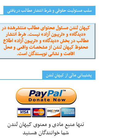
سلب مسئولیت حقوقی و شرط انتشار مطالب دریافتی
کیهان لندن مسئول محتوای مطالب منتشرشده در
«دیدگاه» و «تریبون آزاد» نیست. شرط انتشار
مطالب در بخش «دیدگاه» و «تریبون آزاد» اطلاع
محفوظ کیهان لندن از مشخصات واقعی و محل
اقامت و نشانی نویسندگان است.
پشتیبانی مالی از کیهانِ لندن
تنها منبع مادی و معنوی کیهان لندن
شما خوانندگان هستید