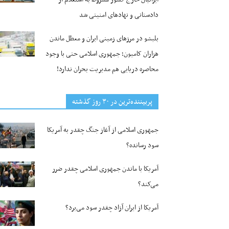
دادستانی و نهادهای امنیتی شد
بلبشو در مرزهای زمینی ایران و معطل ماندن
هزاران کامیون؛ جمهوری اسلامی حتی با وجود
محاصره دریایی هم مدیریت بحران ندارد!
پربیننده‌ترین‌ در ۳۰ روز گذشته
جمهوری اسلامی از آغاز جنگ چقدر به آمریکا
سود رسانده؟
آمریکا با ماندن جمهوری اسلامی چقدر ضرر
می‌کند؟
آمریکا از ایران آزاد چقدر سود می‌برد؟