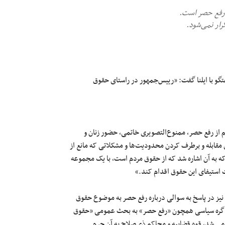
رفع حصر است.
رار نمی‌شود.
ماه، در گفتگو با ایلنا گفت: «رییس‌جمهور در راستای حقوق
 از رفع حصر، ممنوع‌التصویری خاتمی، حضور زنان و
مقابله و برطرف کردن محدودیت‌ها و مشکلاتی که مانع از
 به آن اشاره شد که از حقوق مردم است، با
یک
مجموعه
ت استیفای این حقوق اقدام کند.»
یز در پاسخ به
سوالی
درباره رفع حصر به موضوع حقوق
گره سیاسی همچون «رفع حصر» به بحث عمومی «حقوق
 شد، قوه قضاییه و محاکم ذی‌صلاح به آن جرم