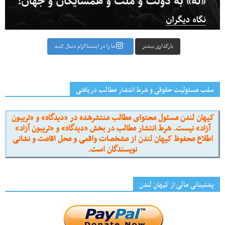
بارگذاری بیشتر
ما را در اینستاگرام دنبال کنید
سلب مسئولیت حقوقی و شرط انتشار مطالب دریافتی
کیهان لندن مسئول محتوای مطالب منتشرشده در «دیدگاه» و «تریبون
آزاد» نیست. شرط انتشار مطالب در بخش «دیدگاه» و «تریبون آزاد»
اطلاع محفوظ کیهان لندن از مشخصات واقعی و محل اقامت و نشانی
نویسندگان است.
پشتیبانی مالی از کیهانِ لندن