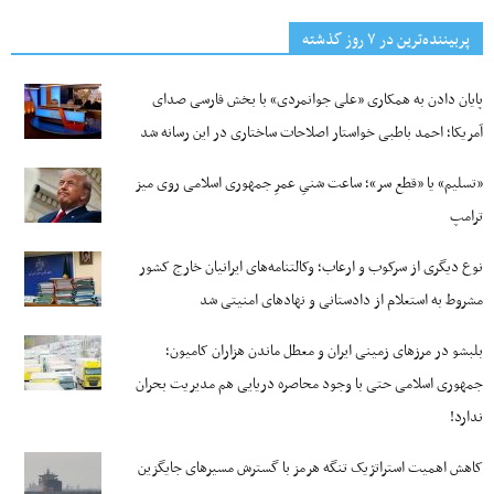
پربیننده‌ترین‌ در ۷ روز گذشته
پایان دادن به همکاری «علی جوانمردی» با بخش فارسی صدای
آمریکا؛ احمد باطبی خواستار اصلاحات ساختاری در این رسانه شد
«تسلیم» یا «قطع سر»؛ ساعت شنیِ عمرِ جمهوری اسلامی روی میز
ترامپ
نوع دیگری از سرکوب و ارعاب؛ وکالتنامه‌های ایرانیان خارج کشور
مشروط به استعلام از دادستانی و نهادهای امنیتی شد
بلبشو در مرزهای زمینی ایران و معطل ماندن هزاران کامیون؛
جمهوری اسلامی حتی با وجود محاصره دریایی هم مدیریت بحران
ندارد!
کاهش اهمیت استراتژیک تنگه‌ هرمز با گسترش مسیرهای جایگزین