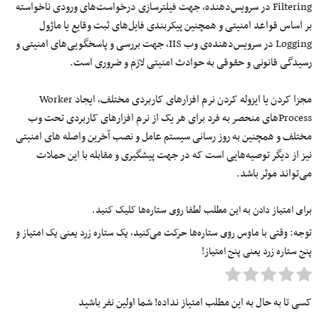
Filtering در
سرویس‌دهنده
، جهت فیلترسازی
درخواست‌های
ورودی ناخواسته
بر اساس قواعد امنیتی و همچنین پیکربندی
فایل‌های
ثبت وقایع یا ماژول
Logging در
سرویس‌دهنده‌ی
وب IIS، جهت بررسی و
پاسخگویی‌های
امنیتی و
رسیدگی قانونی و حقوقی به حوادث امنیتی لازم و ضروری است.
مجزا کردن یا ایزوله کردن
نرم
افزارهای
کاربردی مختلف، ایجاد Worker
Process
های
منحصر
به
فرد
برای هر
یک
از
نرم
افزارهای
کاربردی تحت وب
مختلف و همچنین
به
روز
رسانی
سیستم
عامل
و نصب آخرین واصله های امنیتی
نیز از دیگر
توصیه‌هایی
است که در جهت پیشگیری و مقابله با این حملات
می‌تواند
موثر باشد.
برای امتیاز دادن به این مطلب لطفا روی ستاره‌ها کلیک کنید.
توجه: وقتی با ماوس روی ستاره‌ها حرکت می‌کنید، یک ستاره زرد یعنی یک امتیاز و
پنج ستاره زرد یعنی پنج امتیاز!
کسی تا به حال به این مطلب امتیاز نداده! شما اولین نفر باشید