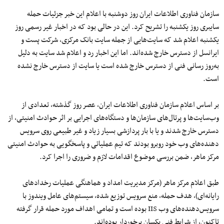
سازمان
فناوری
اطلاعات
ایران
روز دوشنبه با اعلام این خبر
جزئیات
حمله
سایبری
روز یکشنبه را تشریح
کرد
. این در حالی بود که در اخبار
غیر رسمی
روز
یکشنبه اعلام شد که
سایت‌هایی
از
جمله
سایت بانک مرکزی، شرکت پست و
ایرانسل از دسترس
خارج
شده‌اند
. اما این اخبار رد و اعلام شد سایت به دلیل
به‌روز رسانی
فنی از دسترس
خارج
شده
است یا سایت از دسترس خارج نشده
است.
بر اساس اعلام سازمان فناوری اطلاعات ایران، عصر روز گذشته، تعدادی از
وب‌سایت‌ها و پرتال‌های سازمان‌ها و دستگاه‌های اجرایی
بر
اثر
حوادث امنیتی، از
دسترس خارج شدند و یا با بار پردازشی بسیار زیاد و
غیر
طبیعی
روی
سرویس
دهنده‌های
وب
خود
روبر
و
بودند که تیم عملیاتی و پاسخگویی به حوادث امنیتی
مرکز ماهر، ضمن بررسی موضوع اقدامات لازم و ضروری را اجرا کرد.
طبق اعلام مرکز ماهر (مرکز مدیریت امداد و هماهنگی عملیات رخدادهای
رایانه‌ای
)، هدف حمله، منع سرویس
توزیع
شده
، سیستم‌های عامل ویندوز با
سرویس‌دهنده‌های وب IIS بوده
است
و تمامی اهداف
مورد
حمله
قرار
گرفته
تاکنون، از شرایط فنی یکسان برخوردار بوده‌اند.