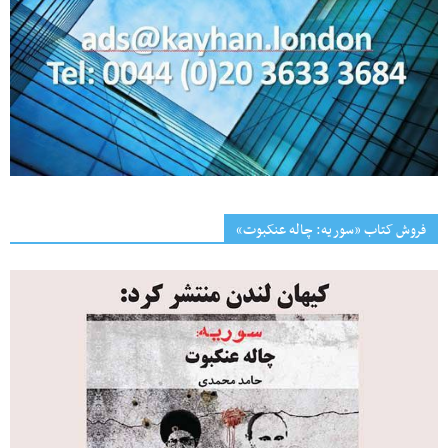
فروش کتاب «سوریه: چاله عنکبوت»