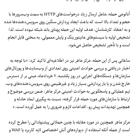
آناتومی حمله، شامل ارسال زیاد درخواست‌های HTTP به سمت
وب‌سرورها
با
حجم و تعداد بالا است که باعث ایجاد پردازش سنگین روی سرویس‌دهنده‌ها شده
و به اعتقاد کارشناسان، هدف اولیه این حمله پهنای باند شبکه نبوده است، لذا
تشخیص اولیه با سیستم‌های مانیتورینگ و پایش معمولی،
به
سختی
قابل انجام
است و با
تأخیر
تشخیص حاصل
می‌شود.
ساعاتی
پس
از
این
حمله، مرکز ماهر نیز در
اطلاعیه‌ای
تاکید
کرد: «
با توجه
به
اخبار دریافتی و بررسی حوادث امنیتی روی تعدادی از وب‌سایت‌ها و پورتال‌های
سازمان‌ها و دستگاه‌های اجرایی در روز یکشنبه،
۷
خردادماه، مبنی بر از دسترس
خارج شدن و یا بار پردازشی بسیار زیاد و غیرطبیعی روی سرویس‌دهنده‌های وب،
تیم عملیاتی و پاسخگویی به حوادث امنیتی مرکز ماهر، ضمن بررسی موضوع و
ارتباط با سازمان‌های
مورد
حمله
قرار
گرفته
، نسبت به پیگیری ابعاد
حادثه
و
همچنین
تهدیدات پیش رو، اقدامات لازم و ضروری را
به عمل
آورده است.»
مرکز ماهر همچنین در مورد مقابله با چنین حملاتی پیشنهاداتی را مطرح کرده
است
از
جمله
آنکه استفاده از
دیواره‌های
آتش اختصاصی لایه کاربرد یا WAF و