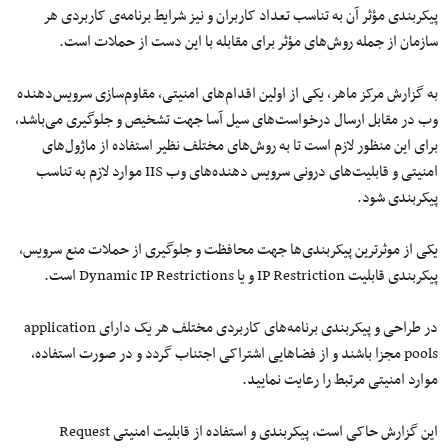
پیکربندی
مؤثر
آن
به
تناسب
تعداد کاربران و نیز شرایط
برنامه‌ی
کاربردی هر
سازمان
از
جمله
روش‌های
مؤثر
برای مقابله با این دست از حملات است.
به گزارش مرکز ماهر، یکی از اولین
اقدام‌های
امنیتی،
مقاوم‌سازی
سرویس‌دهنده
وب در مقابل ارسال
درخواست‌های
سیل
آسا
جهت تشخیص و جلوگیری
می‌باشد
،
برای این منظور لازم است تا به
روش‌های
مختلف نظیر استفاده از
ماژول‌های
امنیتی و
قابلیت‌های
درونی
سرویس
دهنده‌های
وب IIS موارد لازم
به
تناسب
پیکربندی شود.
یکی از
موثرترین
پیکربندی‌ها
جهت محافظت و جلوگیری از حملات منع سرویس،
پیکربندی قابلیت IP Restriction و یا Dynamic IP Restrictions است.
در طراحی و پیکربندی
برنامه‌های
کاربردی مختلف هر
یک
دارای application
pools مجزا باشند و از فضاهایی اشتراکی اجتناب گردد و در صورت استفاده،
موارد امنیتی مرتبط را رعایت نمایید.
این گزارش حاکی است، پیکربندی و استفاده از قابلیت امنیتی Request