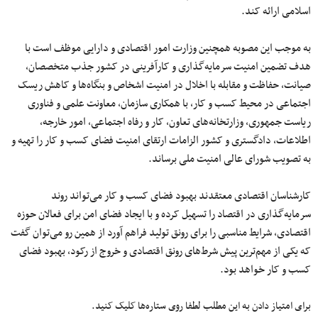
اسلامی ارائه کند.
به
موجب
این مصوبه همچنین وزارت امور اقتصادی و دارایی موظف است
با
هدف
تضمین امنیت سرمایه‌گذاری و کارآفرینی در کشور جذب متخصصان،
صیانت، حفاظت و مقابله با اخلال در امنیت اشخاص و بنگاه‌ها و کاهش ریسک
اجتماعی در محیط
کسب
و
کار
، با همکاری سازمان، معاونت علمی و فناوری
ریاست جمهوری، وزارتخانه‌های تعاون، کار و رفاه اجتماعی، امور خارجه،
اطلاعات، دادگستری و کشور الزامات ارتقای امنیت فضای
کسب
و
کار
را تهیه و
به تصویب شورای عالی امنیت ملی برساند.
کارشناسان اقتصادی معتقدند بهبود فضای
کسب
و
کار
می‌تواند
روند
سرمایه‌گذاری
در اقتصاد را تسهیل کرده و با ایجاد فضای امن برای فعالان حوزه
اقتصادی،‌ شرایط مناسبی را برای رونق تولید فراهم آورد از همین رو
می‌توان
گفت
که یکی از
مهم‌ترین
پیش
شرط‌های
رونق اقتصادی و خروج از رکود،‌ بهبود فضای
کسب
و
کار
خواهد بود.
برای امتیاز دادن به این مطلب لطفا روی ستاره‌ها کلیک کنید.