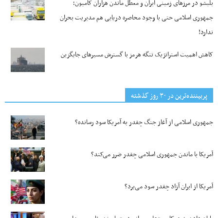
بلبشو در مرزهای زمینی ایران و معطل ماندن هزاران کامیون؛
جمهوری اسلامی حتی با وجود محاصره دریایی هم مدیریت بحران
ندارد!
کاهش اهمیت استراتژیک تنگه‌ هرمز با گسترش مسیرهای جایگزین
پربیننده‌ترین‌ در ۳۰ روز گذشته
جمهوری اسلامی از آغاز جنگ چقدر به آمریکا سود رسانده؟
آمریکا با ماندن جمهوری اسلامی چقدر ضرر می‌کند؟
آمریکا از ایران آزاد چقدر سود می‌برد؟