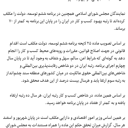
نمایندگان مجلس شورای اسلامی همچنین در برنامه
ششم
توسعه، دولت را مکلف
کرده‌اند
تا رتبه بهبود
کسب
و
کار
در ایران را در پایان این برنامه به کمتر از
۷۰
برساند.
بر اساس تصویب ماده
۲۵
لایحه برنامه
ششم
توسعه
، دولت مکلف است اقدام
قانونی در جهت اصلاح قوانین، مقررات و رویه‌های محیط
کسب
و
کار
را انجام
دهد
به
گونه‌ای
که شرایط امن، سالم، سهل و شفاف به وجود آید تا در پایان سال
چهارم
اجرای برنامه، رتبه ایران در
دو
شاخص
رقابت‌پذیری
بین‌المللی و
شاخص‌های
بین‌المللی
حقوق مالکیت در میان کشورهای منطقه سند
چشم‌انداز
به رتبه
سوم
ارتقا یابد و هرسال
بیست
درصد از این هدف محقق شود.
بر اساس همین ماده، در شاخص
کسب
و
کار
رتبه ایران،
هر
سال
ده
رتبه
ارتقاء
یافته
و به کمتر از
هفتاد
در پایان برنامه خواهد رسید.
بر همین اساس وزیر امور اقتصادی و دارایی مکلف است در پایان شهریور و اسفند
هر
سال
، گزارش میزان تحقق حکم این ماده را همراه مستندات به مجلس شورای