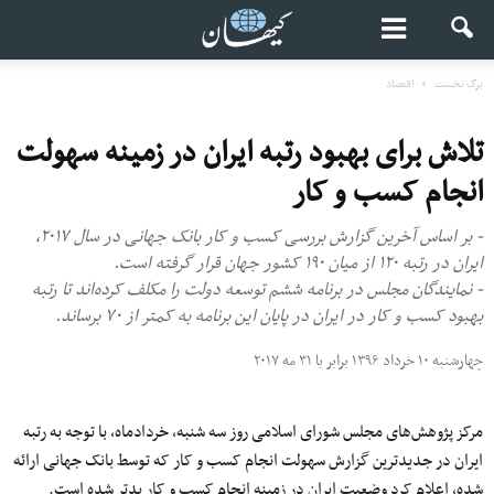
برگ نخست
اقتصاد
تلاش برای بهبود رتبه ایران در زمینه سهولت
انجام کسب و کار
- بر اساس آخرین گزارش بررسی کسب و کار بانک جهانی در سال ۲۰۱۷،
ایران در رتبه ۱۲۰ از میان ۱۹۰ کشور جهان قرار گرفته است.
- نمایندگان مجلس در برنامه ششم توسعه دولت را مکلف کرده‌اند تا رتبه
بهبود کسب و کار در ایران در پایان این برنامه به کمتر از ۷۰ برساند.
چهارشنبه ۱۰ خرداد ۱۳۹۶ برابر با ۳۱ مه ۲۰۱۷
مرکز پژوهش‌های مجلس شورای اسلامی روز
سه
شنبه
، خردادماه، با توجه به رتبه
ایران در جدیدترین گزارش سهولت انجام
کسب
و
کار
که توسط بانک جهانی
ارائه
شده،
اعلام کرد وضعیت ایران
در
زمینه
انجام
کسب
و
کار
بدتر شده است.