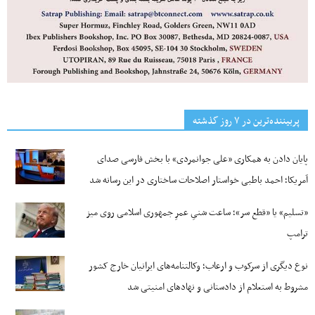
پربیننده‌ترین‌ در ۷ روز گذشته
پایان دادن به همکاری «علی جوانمردی» با بخش فارسی صدای
آمریکا؛ احمد باطبی خواستار اصلاحات ساختاری در این رسانه شد
«تسلیم» یا «قطع سر»؛ ساعت شنیِ عمرِ جمهوری اسلامی روی میز
ترامپ
نوع دیگری از سرکوب و ارعاب؛ وکالتنامه‌های ایرانیان خارج کشور
مشروط به استعلام از دادستانی و نهادهای امنیتی شد