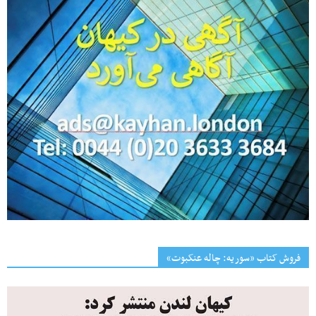
فروش کتاب «سوریه: چاله عنکبوت»