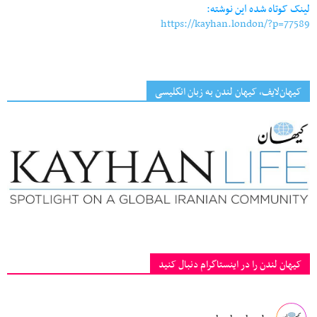
لینک کوتاه شده این نوشته:
https://kayhan.london/?p=77589
کیهان‌لایف، کیهان لندن به زبان انگلیسی
کیهان لندن را در اینستاگرام دنبال کنید