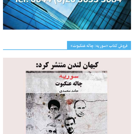
فروش کتاب «سوریه: چاله عنکبوت»