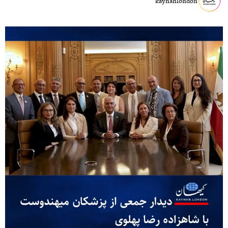
kayhanlondon