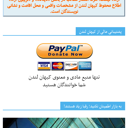
اطلاع محفوظ کیهان لندن از مشخصات واقعی و محل اقامت و نشانی
نویسندگان است.
پشتیبانی مالی از کیهانِ لندن
تنها منبع مادی و معنوی کیهان لندن
شما خوانندگان هستید
به بازار اطمینان نکنید؛ رقبا زیاد هستند!