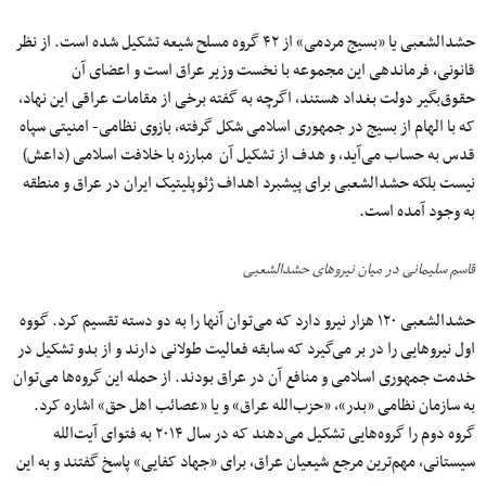
حشدالشعبی یا «بسیج مردمی» از ۴۲ گروه مسلح شیعه تشکیل شده است. از نظر
قانونی، فرماندهی این مجموعه با نخست وزیر عراق است و اعضای آن
حقوق‌بگیر دولت بغداد هستند، اگرچه به گفته برخی از مقامات عراقی این نهاد،
که با الهام از بسیج در جمهوری اسلامی شکل گرفته، بازوی نظامی- امنیتی سپاه
قدس به حساب می‌آید، و هدف از تشکیل آن مبارزه با خلافت اسلامی (داعش)
نیست بلکه حشدالشعبی برای پیشبرد اهداف ژئوپلیتیک ایران در عراق و منطقه
به وجود آمده است.
قاسم سلیمانی در میان نیروهای حشدالشعبی
حشدالشعبی ۱۲۰ هزار نیرو دارد که می‌توان آنها را به دو دسته تقسیم کرد. گووه
اول نیروهایی را در بر می‌گیرد که سابقه فعالیت طولانی دارند و از بدو تشکیل در
خدمت جمهوری اسلامی و منافع آن در عراق بودند. از حمله این گروه‌ها می‌توان
به سازمان نظامی «بدر»، «حزب‌الله عراق» و یا «عصائب اهل حق» اشاره کرد.
گروه دوم را گروه‌هایی تشکیل می‌دهند که در سال ۲۰۱۴ به فتوای آیت‌الله
سیستانی، مهم‌ترین مرجع شیعیان عراق، برای «جهاد کفایی» پاسخ گفتند و به این