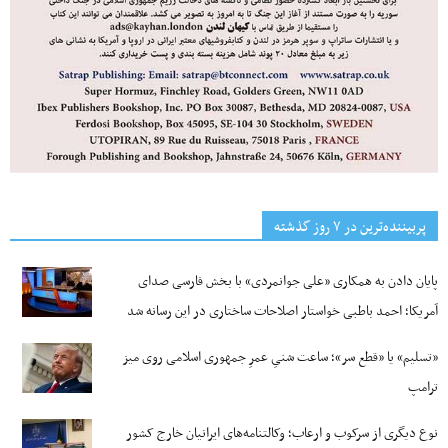
پربیننده‌ترین‌ در ۷ روز گذشته
پایان دادن به همکاری «علی جوانمردی» با بخش فارسی صدای
آمریکا؛ احمد باطبی خواستار اصلاحات ساختاری در این رسانه شد
«تسلیم» یا «قطع سر»؛ ساعت شنیِ عمرِ جمهوری اسلامی روی میز
ترامپ
نوع دیگری از سرکوب و ارعاب؛ وکالتنامه‌های ایرانیان خارج کشور