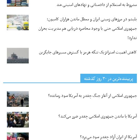
مشروط به استعلام از دادستانی و نهادهای امنیتی شد
بلبشو در مرزهای زمینی ایران و معطل ماندن هزاران کامیون؛
جمهوری اسلامی حتی با وجود محاصره دریایی هم مدیریت بحران
ندارد!
کاهش اهمیت استراتژیک تنگه‌ هرمز با گسترش مسیرهای جایگزین
پربیننده‌ترین‌ در ۳۰ روز گذشته
جمهوری اسلامی از آغاز جنگ چقدر به آمریکا سود رسانده؟
آمریکا با ماندن جمهوری اسلامی چقدر ضرر می‌کند؟
آمریکا از ایران آزاد چقدر سود می‌برد؟