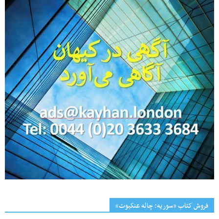
فروش کتاب «سوریه: چاله عنکبوت»