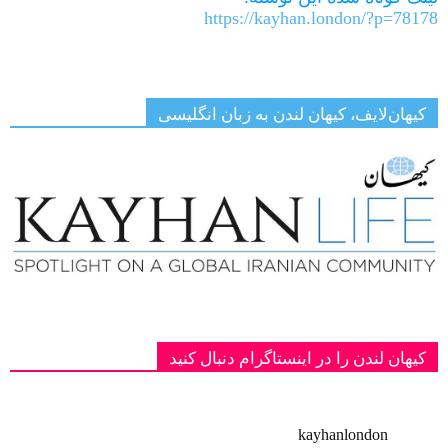
https://kayhan.london/?p=78178
کیهان‌لایف، کیهان لندن به زبان انگلیسی
کیهان لندن را در اینستاگرام دنبال کنید
kayhanlondon