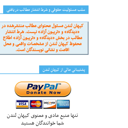
سلب مسئولیت حقوقی و شرط انتشار مطالب دریافتی
کیهان لندن مسئول محتوای مطالب منتشرشده در
«دیدگاه» و «تریبون آزاد» نیست. شرط انتشار
مطالب در بخش «دیدگاه» و «تریبون آزاد» اطلاع
محفوظ کیهان لندن از مشخصات واقعی و محل
اقامت و نشانی نویسندگان است.
پشتیبانی مالی از کیهانِ لندن
تنها منبع مادی و معنوی کیهان لندن
شما خوانندگان هستید