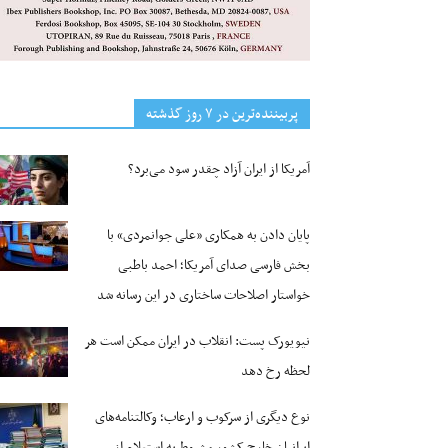
پربیننده‌ترین‌ در ۷ روز گذشته
آمریکا از ایران آزاد چقدر سود می‌برد؟
پایان دادن به همکاری «علی جوانمردی» با
بخش فارسی صدای آمریکا؛ احمد باطبی
خواستار اصلاحات ساختاری در این رسانه شد
نیویورک پست: انقلاب در ایران ممکن است هر
لحظه رخ دهد
نوع دیگری از سرکوب و ارعاب؛ وکالتنامه‌های
ایرانیان خارج کشور مشروط به استعلام از