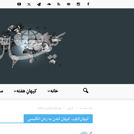
خانه
کیهانِ هفته
سی
برگ نخست
کارتون
اوضاع انفجاری منطقه
کیهان‌لایف، کیهان لندن به زبان انگلیسی