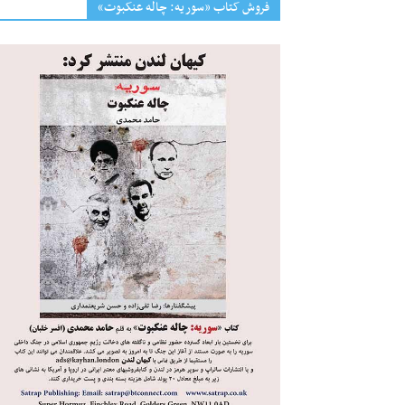
فروش کتاب «سوریه: چاله عنکبوت»