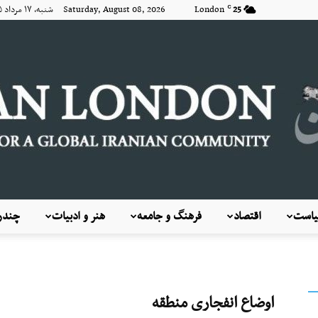
25
London
Saturday, August 08, 2026 شنبه, ۱۷ مرداد ۱۴۰۵
C
است
اقتصاد
فرهنگ و جامعه
هنر و ادبیات
چندرس
KayhanLondon
اوضاع انفجاری منطقه