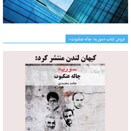
فروش کتاب «سوریه: چاله عنکبوت»