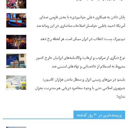
پایان دادن به همکاری «علی جوانمردی» با بخش فارسی صدای
آمریکا؛ احمد باطبی خواستار اصلاحات ساختاری در این رسانه شد
نیویورک پست: انقلاب در ایران ممکن است هر لحظه رخ دهد
نوع دیگری از سرکوب و ارعاب؛ وکالتنامه‌های ایرانیان خارج کشور
مشروط به استعلام از دادستانی و نهادهای امنیتی شد
بلبشو در مرزهای زمینی ایران و معطل ماندن هزاران کامیون؛
جمهوری اسلامی حتی با وجود محاصره دریایی هم مدیریت بحران
ندارد!
پربیننده‌ترین‌ در ۳۰ روز گذشته