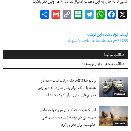
کسی تا به حال به این مطلب امتیاز نداده! شما اولین نفر باشید
Share
Gmail
Copy
Balatarin
Telegram
WhatsApp
Facebook
X
Link
لینک کوتاه شده این نوشته:
https://kayhan.london/?p=78855
مطالب مرتبط
مطالب بیشتر از این نویسنده
رادیو «BNR»: یک شرکت ثبت شده در
هلند با مالک ایرانی‌تبار سال‌ها به دور زدن
تحریم‌های نفتی ایران کمک کرده است
Featured1
آمریکا شرکت «حکیمان شرق» را به دلیل
همدستی در برنامه تسلیحات شیمیایی
حکومت ایران تحریم کرد
Featured1