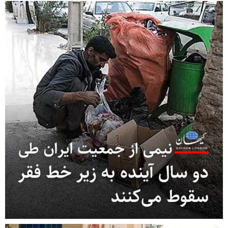
 ز
از