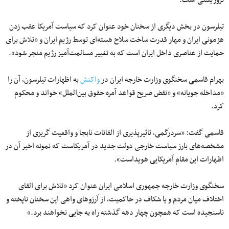
تروریستی است.
تیلرسون در بخش دیگری از سخنان خود عنوان کرد که سیاست آمریکا عقب زدن
هژمونی ایران و مهار قدرت ساخت سلاح هسته‌ای توسط رژیم ایران و «تلاش برای
حمایت از عناصری داخل ایران است که به تغییر مسالمت‌آمیز رژیم منجر شود».
بهرام قاسمی سخنگوی وزارت خارجه ایران در
واکنش
به اظهارات تیلرسون، آن را
«مداخله جویانه» و «نقض صریح قواعد آمره حقوق بین‌الملل» خواند و محکوم
کرد.
قاسمی گفت: «سردرگمی، تاثیرپذیری از القائات نابجا و واقعیت گریزی از
مشخصه‌های بارز سیاست خارجی دولت جدید در آمریکاست که نمونه اخیر آن در
اظهارات این مقام آمریکایی هویداست».
سخنگوی وزارت خارجه جمهوری اسلامی ایران عنوان کرد «تلاش برای القای
اختلاف میان مردم و یا شکاف در حاکمیت، از آرزوهای واهی این سخنان ناپخته و
ناسنجیده است که همچون چهار دهه گذشته راه به جایی نخواهند برد.»