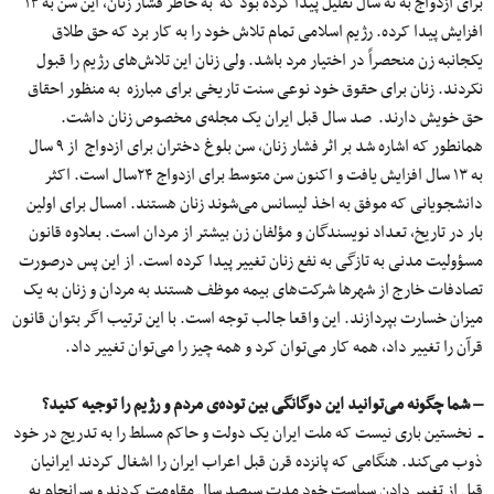
برای ازدواج به نُه سال تقلیل پیدا کرده بود که به‌ خاطر فشار زنان، این سن به ۱۳
افزایش پیدا کرده. رژیم اسلامی تمام تلاش خود را به کار برد که حق طلاق
یکجانبه زن منحصراً در اختیار مرد باشد. ولی زنان این تلاش‌های رژیم را قبول
نکردند. زنان برای حقوق خود نوعی سنت تاریخی برای مبارزه به منظور احقاق
حق خویش دارند. صد سال قبل ایران یک مجله‌ی مخصوص زنان داشت.
همانطور که اشاره شد بر اثر فشار زنان، سن بلوغ دختران برای ازدواج از ۹ سال
به ۱۳ سال افزایش یافت و اکنون سن متوسط برای ازدواج ۲۴سال است. اکثر
دانشجویانی که موفق به اخذ لیسانس می‌شوند زنان هستند. امسال برای اولین
بار در تاریخ، تعداد نویسندگان و مؤلفان زن بیشتر از مردان است. بعلاوه قانون
مسؤولیت مدنی به‌ تازگی به نفع زنان تغییر پیدا کرده است. از این پس درصورت
تصادفات خارج از شهرها شرکت‌های بیمه موظف هستند به مردان و زنان به یک
میزان خسارت بپردازند. این واقعا جالب توجه است. با این ترتیب اگر بتوان قانون
قرآن را تغییر داد، همه کار می‌توان کرد و همه چیز را می‌توان تغییر داد.
– شما چگونه می‌توانید این دوگانگی بین توده‌ی مردم و رژیم را توجیه کنید؟
ــ نخستین باری نیست که ملت ایران یک دولت و حاکم مسلط را به ‌تدریج در خود
ذوب می‌کند. هنگامی که پانزده قرن قبل اعراب ایران را اشغال کردند ایرانیان
قبل از تغییر دادن سیاست خود مدت سیصد سال مقاومت کردند و سرانجام به