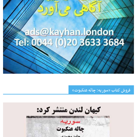
فروش کتاب «سوریه: چاله عنکبوت»