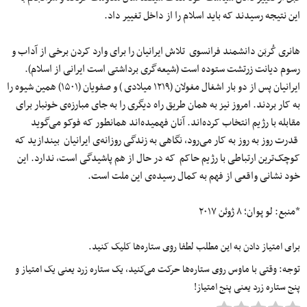
این نتیجه رسیدند که باید اسلام را از داخل تغییر داد.
هانری کُربَن دانشمند فرانسوی تلاش ایرانیان را برای وارد کردن برخی از آداب و
رسوم دیانت زرتشت ستوده است (شیعه‌گری برداشتی است ایرانی از اسلام).
ایرانیان پس از دو بار اشغال مغولان (۱۲۱۹ میلادی ) و صفویان (۱۵۰۱) همین شیوه را
به کار بردند. امروز نیز به همان طریق راه دیگری را به جای مبارزه‌ی خونبار برای
مقابله با رژیم انتخاب کرده‌اند. آنان فهمیده‌اند همانطور که فوکو می‌گوید
قدرت روز به روز به کار می‌رود، نگاهی به زندگی روزانه‌ی ایرانیان بیندازید که
کوچک‌ترین ارتباطی با رژیم حاکم که در حال از هم پاشیدگی است، ندارد. این
خود نشانی واقعی از فهم به کمال رسیده‌ی این ملت است.
*منبع: لو پوان؛ ۸ ژوئن ۲۰۱۷
برای امتیاز دادن به این مطلب لطفا روی ستاره‌ها کلیک کنید.
توجه: وقتی با ماوس روی ستاره‌ها حرکت می‌کنید، یک ستاره زرد یعنی یک امتیاز و
پنج ستاره زرد یعنی پنج امتیاز!