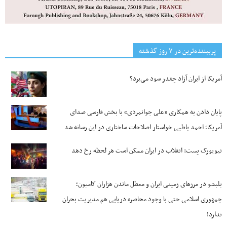
پربیننده‌ترین‌ در ۷ روز گذشته
آمریکا از ایران آزاد چقدر سود می‌برد؟
پایان دادن به همکاری «علی جوانمردی» با بخش فارسی صدای
آمریکا؛ احمد باطبی خواستار اصلاحات ساختاری در این رسانه شد
نیویورک پست: انقلاب در ایران ممکن است هر لحظه رخ دهد
بلبشو در مرزهای زمینی ایران و معطل ماندن هزاران کامیون؛
جمهوری اسلامی حتی با وجود محاصره دریایی هم مدیریت بحران
ندارد!