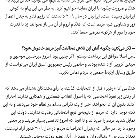
میلیاردها دلار هزینه کنیم، سی هزار نفر کشته بدهیم، می توانید حدس بزنید به
هنگام ضرورت چگونه با ایران مقابله خواهیم کرد. به نظر من این پیام به گوش
ایرانیان رسیده است. ایرانیان در سال ۲۰۰۹ دانستند که رژیم قادر به چنان اعمال
زور و شقاوتی علیه مردم است که هنگام لزوم از آن سر باز نخواهد زد تا قدرت
خود را دور از هرگونه تعرضی حفظ کند.
– فکر می‌کنید چگونه آتش این تلاش مخالفت‌آمیز مردم خاموش شود؟
ــ من اصلا موافق این برداشت نیستم. اگر چنین بود امروز میرحسین موسوی و
مهدی کروبی آزاد شده بودند و خاتمی رئیس جمهوری اسبق ایران می‌توانست از
طریق وسایل ارتباط جمعی با مردم تماس بگیرد.
هنگامی که «رهبر» قبل از انتخابات گذشته به رأی‌دهندگان هشدار می‌دهد که
از رفتن زیر نفوذ اشخاصی که با اصول انقلاب همفکری و همکاری ندارند احتراز
کنند بدون آن که بخواهد، خبر از یک نگرانی مسلم در نظام خود می‌دهد و به این
نکته توجه دارد که مردم از نتیجه‌ی هیچ انتخاباتی رضایت ندارند. دولت این
تمایل شدید مردم را می‌داند و تا آنجا که امروز تناقضی بسیار ظریف و پر معنی
وجود دارد. در حالی که رهبران اعتراضات مردم در سال ۲۰۰۹ هنوز آزاد نیستند،
تعداد بسیاری از دنباله‌روان و همکاران آنان عضو دولت روحانی هستند.