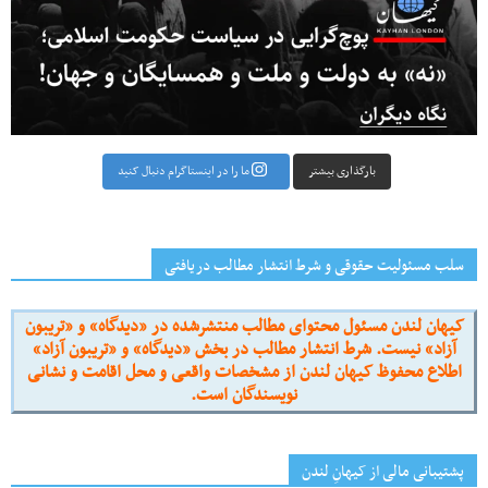
بارگذاری بیشتر
ما را در اینستاگرام دنبال کنید
سلب مسئولیت حقوقی و شرط انتشار مطالب دریافتی
کیهان لندن مسئول محتوای مطالب منتشرشده در «دیدگاه» و «تریبون
آزاد» نیست. شرط انتشار مطالب در بخش «دیدگاه» و «تریبون آزاد»
اطلاع محفوظ کیهان لندن از مشخصات واقعی و محل اقامت و نشانی
نویسندگان است.
پشتیبانی مالی از کیهانِ لندن