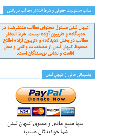
سلب مسئولیت حقوقی و شرط انتشار مطالب دریافتی
کیهان لندن مسئول محتوای مطالب منتشرشده در
«دیدگاه» و «تریبون آزاد» نیست. شرط انتشار
مطالب در بخش «دیدگاه» و «تریبون آزاد» اطلاع
محفوظ کیهان لندن از مشخصات واقعی و محل
اقامت و نشانی نویسندگان است.
پشتیبانی مالی از کیهانِ لندن
تنها منبع مادی و معنوی کیهان لندن
شما خوانندگان هستید