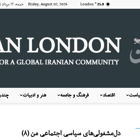
21.9
London
Friday, August 07, 2026 جمعه, ۱۶ مرداد ۱۴۰۵
C
است
اقتصاد
فرهنگ و جامعه
هنر و ادبیات
چندرس
KayhanLondon
دل‌مشغولی‌های سیاسی اجتماعی من (۸)