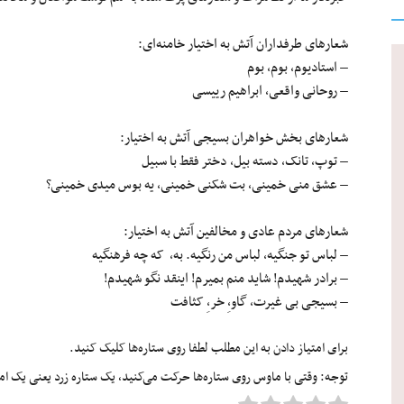
شعارهای طرفداران آتش به اختیار خامنه‌ای:
– استادیوم، بوم، بوم
– روحانی واقعی، ابراهیم رییسی
شعارهای بخش خواهران بسیجی آتش به اختیار:
– توپ، تانک، دسته بیل، دختر فقط با سبیل
– عشق منی خمینی، بت ‏شکنی خمینی، یه بوس میدی خمینی؟
شعارهای مردم عادی و مخالفین آتش به اختیار:
– لباس تو جنگیه، لباس من رنگیه. به، که چه فرهنگیه
– برادر شهیدم! شاید منم بمیرم! اینقد نگو شهیدم!
– بسیجی بی غیرت، گاو،ِ خر،ِ کثافت
برای امتیاز دادن به این مطلب لطفا روی ستاره‌ها کلیک کنید.
توجه: وقتی با ماوس روی ستاره‌ها حرکت می‌کنید، یک ستاره زرد یعنی یک امتیا