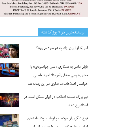
پربیننده‌ترین‌ در ۷ روز گذشته
آمریکا از ایران آزاد چقدر سود می‌برد؟
پایان دادن به همکاری «علی جوانمردی» با
بخش فارسی صدای آمریکا؛ احمد باطبی
خواستار اصلاحات ساختاری در این رسانه شد
نیویورک پست: انقلاب در ایران ممکن است هر
لحظه رخ دهد
نوع دیگری از سرکوب و ارعاب؛ وکالتنامه‌های
ایرانیان خارج کشور مشروط به استعلام از