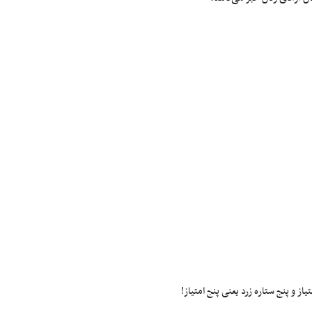
ز و پنج ستاره زرد یعنی پنج امتیاز!