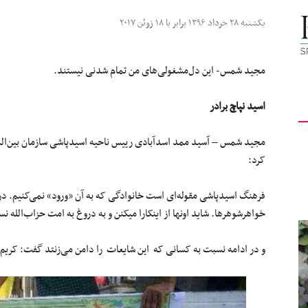
کیهان
یکشنبه ۲۸ خرداد ۱۳۹۶ برابر با ۱۸ ژوئن ۲۰۱۷
مجید شمس- این دل‌مشغولی‌های من تمام شدنی نیستند.
اسید نپاچ برادر
لندن
مجید شمس – آسید ممد اسدآبادی رییس ناحیه اسیدپاشی سازمان بین‌الم
کرد:
فرهنگ اسیدپاشی مقوله‌ای است خانوادگی که به آن «ورود» نمی‌کنیم. در 
خواهرشوهرها. شاید اونها از اینکارا میکنن و به دروغ به امت حزاب‌الله 
و در ادامه نسبت به کسانی که این شایعات را دامن می‌زنتد گفت: کریم