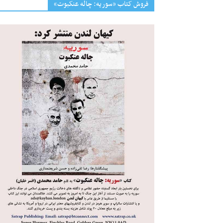
فروش کتاب «سوریه: چاله عنکبوت»