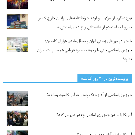
نوع دیگری از سرکوب و ارعاب؛ وکالتنامه‌های ایرانیان خارج کشور
مشروط به استعلام از دادستانی و نهادهای امنیتی شد
بلبشو در مرزهای زمینی ایران و معطل ماندن هزاران کامیون؛
جمهوری اسلامی حتی با وجود محاصره دریایی هم مدیریت بحران
ندارد!
پربیننده‌ترین‌ در ۳۰ روز گذشته
جمهوری اسلامی از آغاز جنگ چقدر به آمریکا سود رسانده؟
آمریکا با ماندن جمهوری اسلامی چقدر ضرر می‌کند؟
آمریکا از ایران آزاد چقدر سود می‌برد؟