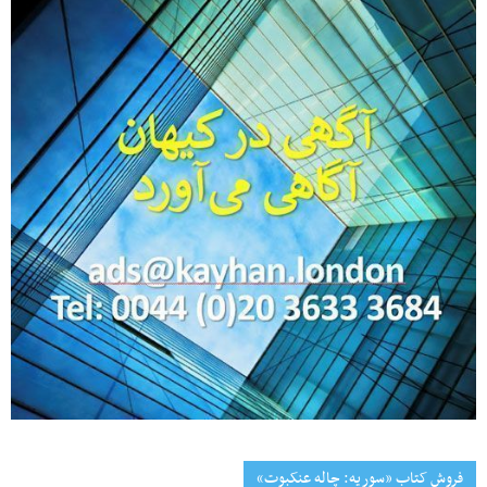
فروش کتاب «سوریه: چاله عنکبوت»