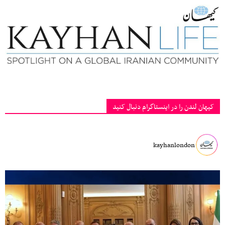
کیهان لندن را در اینستاگرام دنبال کنید
kayhanlondon