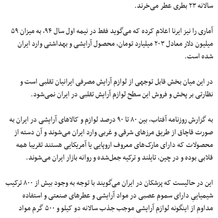
سالانه ۲۳ بطری عطر می‌خرند.
آماری را نیز ایرنا اعلام کرده که
می‌گوید
فقط در نیمه
اول
سال ۹۴، به میزان ۵۹
میلیون
دلار معادل ۲۰۳
میلیارد
تومان، محصول آرایشی و بهداشتی وارد ایران
شده است.
در این میان بخش قابل توجهی از لوازم آرایش مصرفی ایرانیان تقلبی است و
نظارتی بر پخش و فروش این سطح لوازم آرایش تقلبی در ایران
نمی‌شود
.
به گزارش روزنامه آفتاب، بین ۸۰
تا ۹۰ درصد لوازم و کالاهای آرایشی در ایران
به
صورت
قاچاق از طریق مرزهای شرقی و غربی وارد ایران می‌شوند و آن دسته از
محصولات که دارای
مارک‌های
معروف اروپایی یا آمریکایی هستند تقریبا همه
قلابی بوده و در چین، تایلند و ترکیه جعل‌شده و روانه بازار ایران می‌شوند.
این در حالیست که پزشکان در ایران می‌گویند با توجه به وجود بیش از ۸۰۰
ترکیب
شیمیاییِ دارای
سموم
عصبی در مواد آرایشی و عطرهای صنعتی و استفاده
مداوم از
اینگونه
لوازم
آرایشی
موجب جذب سالانه
دو
کیلو و ۵۰۰ گرم مواد