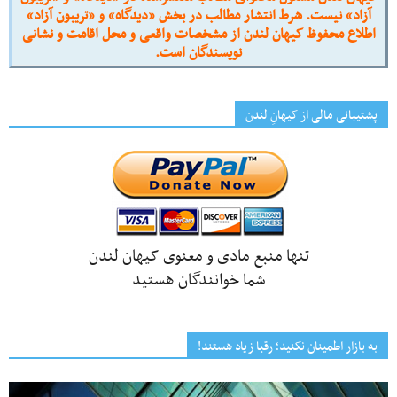
آزاد» نیست. شرط انتشار مطالب در بخش «دیدگاه» و «تریبون آزاد»
اطلاع محفوظ کیهان لندن از مشخصات واقعی و محل اقامت و نشانی
نویسندگان است.
پشتیبانی مالی از کیهانِ لندن
تنها منبع مادی و معنوی کیهان لندن
شما خوانندگان هستید
به بازار اطمینان نکنید؛ رقبا زیاد هستند!