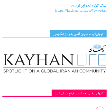
لینک کوتاه شده این نوشته:
https://kayhan.london/?p=79622
کیهان‌لایف، کیهان لندن به زبان انگلیسی
کیهان لندن را در اینستاگرام دنبال کنید