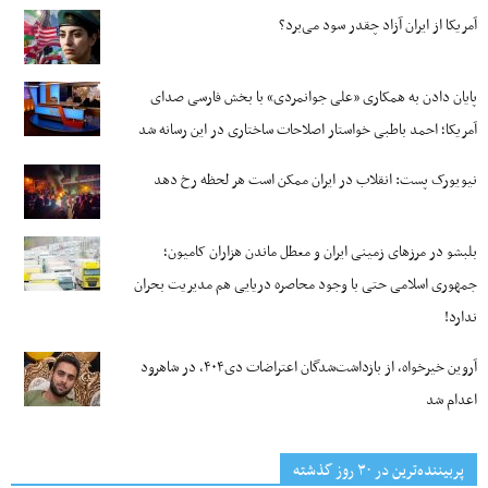
آمریکا از ایران آزاد چقدر سود می‌برد؟
پایان دادن به همکاری «علی جوانمردی» با بخش فارسی صدای
آمریکا؛ احمد باطبی خواستار اصلاحات ساختاری در این رسانه شد
نیویورک پست: انقلاب در ایران ممکن است هر لحظه رخ دهد
بلبشو در مرزهای زمینی ایران و معطل ماندن هزاران کامیون؛
جمهوری اسلامی حتی با وجود محاصره دریایی هم مدیریت بحران
ندارد!
آروین خیرخواه، از بازداشت‌شدگان اعتراضات دی۴۰۴، در شاهرود
اعدام شد
پربیننده‌ترین‌ در ۳۰ روز گذشته