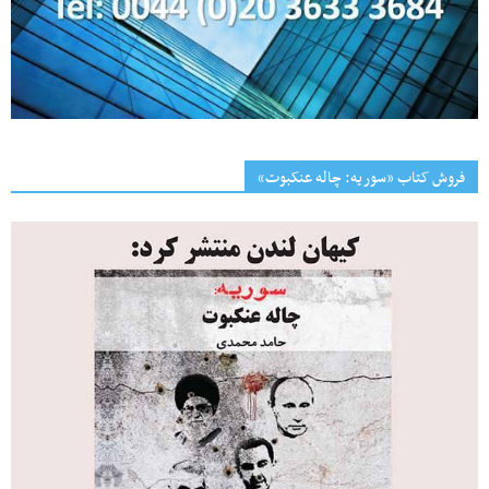
فروش کتاب «سوریه: چاله عنکبوت»