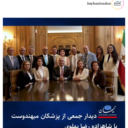
kayhanlondon