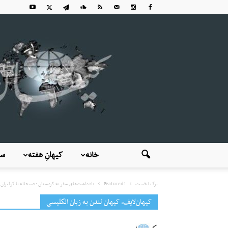
خانه
کیهانِ هفته
سی
برگ نخست
Featured1
یادداشت‌های سفر به کردستان : صبحانه با کولبران 
کیهان‌لایف، کیهان لندن به زبان انگلیسی