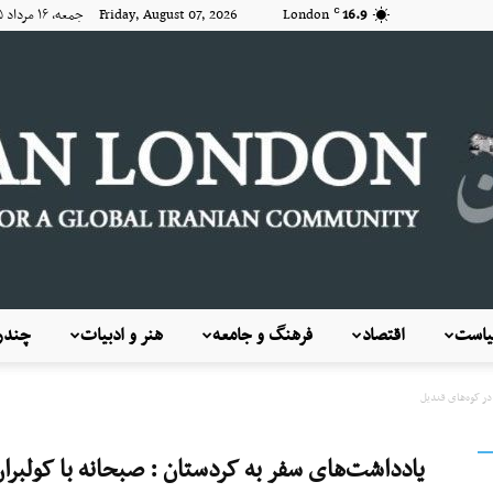
16.9
London
Friday, August 07, 2026 جمعه, ۱۶ مرداد ۱۴۰۵
C
است
اقتصاد
فرهنگ و جامعه
هنر و ادبیات
چندرس
KayhanLondon
در کوه‌های قندیل
یادداشت‌های سفر به کردستان : صبحانه با کولبران