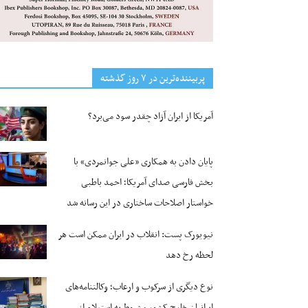
پربیننده‌ترین‌ در ۷ روز گذشته
آمریکا از ایران آزاد چقدر سود می‌برد؟
پایان دادن به همکاری «علی جوانمردی» با
بخش فارسی صدای آمریکا؛ احمد باطبی
خواستار اصلاحات ساختاری در این رسانه شد
نیویورک پست: انقلاب در ایران ممکن است هر
لحظه رخ دهد
نوع دیگری از سرکوب و ارعاب؛ وکالتنامه‌های
ایرانیان خارج کشور مشروط به استعلام از