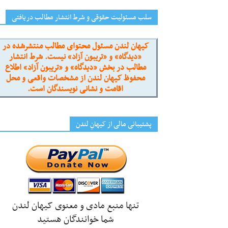
سلب مسئولیت حقوقی و شرط انتشار مطالب دریافتی
کیهان لندن مسئول محتوای مطالب منتشرشده در
«دیدگاه» و «تریبون آزاد» نیست. شرط انتشار
مطالب در بخش «دیدگاه» و «تریبون آزاد» اطلاع
محفوظ کیهان لندن از مشخصات واقعی و محل
اقامت و نشانی نویسندگان است.
پشتیبانی مالی از کیهانِ لندن
تنها منبع مادی و معنوی کیهان لندن
شما خوانندگان هستید