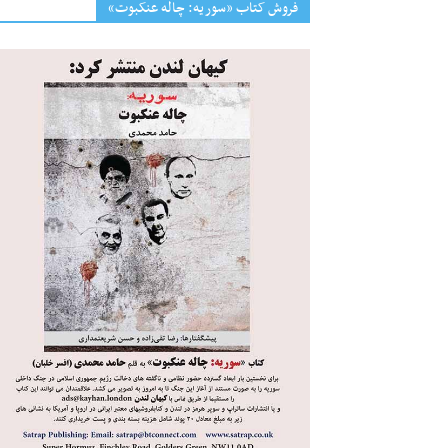
فروش کتاب «سوریه: چاله عنکبوت»