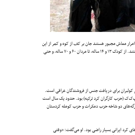
امرار معاش مجبور هستند جان بر کف از کوه و کمر از این
سوی مرز به آن سو بروند و باز گردند، ده تا و صد تا نیستند. هزاران نفر هستند. از کودک ۱۳ و ۱۴ ساله، تا مردان ۶۰ و ۷۰ ساله، و حتی
جمع کولبران برای دریافت جنس از فروشندگان عراقی است.
ک‌ک (حزب کارگران کرد ترکیه) بود. حدود یک سال است
مرگه‌های دو شاخه حزب دمکرات و حزب کومله کردستان
های کرد ایرانی بسیار راضی بود. او می‌گفت: «وقتی