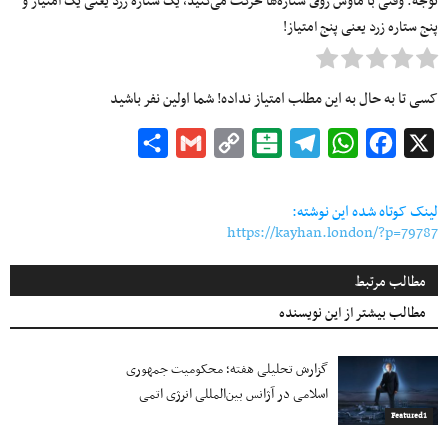
توجه: وقتی با ماوس روی ستاره‌ها حرکت می‌کنید، یک ستاره زرد یعنی یک امتیاز و
پنج ستاره زرد یعنی پنج امتیاز!
کسی تا به حال به این مطلب امتیاز نداده! شما اولین نفر باشید
Share
Gmail
Copy
Balatarin
Telegram
WhatsApp
Facebook
X
Link
لینک کوتاه شده این نوشته:
https://kayhan.london/?p=79787
مطالب مرتبط
مطالب بیشتر از این نویسنده
گزارش تحلیلی هفته؛ محکومیت جمهوری
اسلامی در آژانس بین‌المللی انرژی اتمی
Featured1