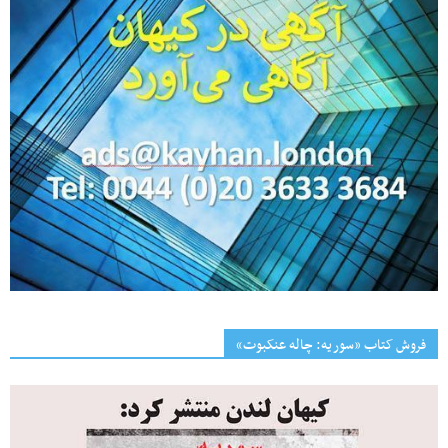
فروش کتاب «سوریه: چاله عنکبوت»