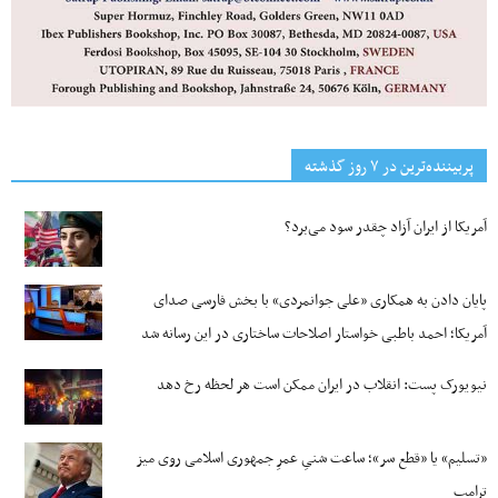
پربیننده‌ترین‌ در ۷ روز گذشته
آمریکا از ایران آزاد چقدر سود می‌برد؟
پایان دادن به همکاری «علی جوانمردی» با بخش فارسی صدای
آمریکا؛ احمد باطبی خواستار اصلاحات ساختاری در این رسانه شد
نیویورک پست: انقلاب در ایران ممکن است هر لحظه رخ دهد
«تسلیم» یا «قطع سر»؛ ساعت شنیِ عمرِ جمهوری اسلامی روی میز
ترامپ