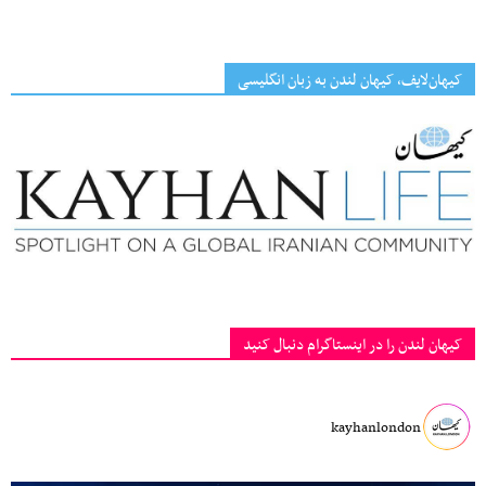
کیهان‌لایف، کیهان لندن به زبان انگلیسی
کیهان لندن را در اینستاگرام دنبال کنید
kayhanlondon