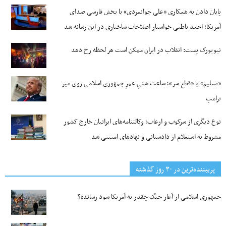
پایان دادن به همکاری «علی جوانمردی» با بخش فارسی صدای
آمریکا؛ احمد باطبی خواستار اصلاحات ساختاری در این رسانه شد
نیویورک پست: انقلاب در ایران ممکن است هر لحظه رخ دهد
«تسلیم» یا «قطع سر»؛ ساعت شنیِ عمرِ جمهوری اسلامی روی میز
ترامپ
نوع دیگری از سرکوب و ارعاب؛ وکالتنامه‌های ایرانیان خارج کشور
مشروط به استعلام از دادستانی و نهادهای امنیتی شد
پربیننده‌ترین‌ در ۳۰ روز گذشته
جمهوری اسلامی از آغاز جنگ چقدر به آمریکا سود رسانده؟