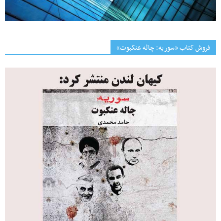
فروش کتاب «سوریه: چاله عنکبوت»