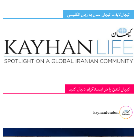
کیهان‌لایف، کیهان لندن به زبان انگلیسی
کیهان لندن را در اینستاگرام دنبال کنید
kayhanlondon