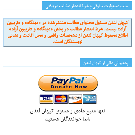
سلب مسئولیت حقوقی و شرط انتشار مطالب دریافتی
کیهان لندن مسئول محتوای مطالب منتشرشده در «دیدگاه» و «تریبون
آزاد» نیست. شرط انتشار مطالب در بخش «دیدگاه» و «تریبون آزاد»
اطلاع محفوظ کیهان لندن از مشخصات واقعی و محل اقامت و نشانی
نویسندگان است.
پشتیبانی مالی از کیهانِ لندن
تنها منبع مادی و معنوی کیهان لندن
شما خوانندگان هستید