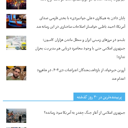
پایان دادن به همکاری «علی جوانمردی» با بخش فارسی صدای
آمریکا؛ احمد باطبی خواستار اصلاحات ساختاری در این رسانه شد
بلبشو در مرزهای زمینی ایران و معطل ماندن هزاران کامیون؛
جمهوری اسلامی حتی با وجود محاصره دریایی هم مدیریت بحران
ندارد!
آروین خیرخواه، از بازداشت‌شدگان اعتراضات دی۴۰۴، در شاهرود
اعدام شد
پربیننده‌ترین‌ در ۳۰ روز گذشته
جمهوری اسلامی از آغاز جنگ چقدر به آمریکا سود رسانده؟