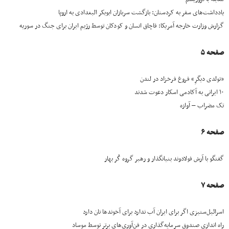
یادداشت‌های سفر به کردستان: بازگشت سربازان ابوبکر البغدادی به اروپا
گزارش وزارت خارجه آمریکا: قاچاق انسان و کودکان توسط رژیم ایران برای جنگ در سوریه
صفحه ۵
«تولدی دیگرِ» فروغ فرخزاد در لندن
۱۰ ایرانی به آکادمی اسکار دعوت شدند
تک مضراب – آوازه
صفحه ۶
گفتگو با آرش فولادوند بنیانگذار و رهبر گروه کُر بهار
صفحه ۷
اسرائیل‌ستیزی اگر برای ایران آب ندارد برای آخوندها نان دارد
راه اندازی صندوق سرمایه‌گذاری در فن‌آوری‌های برتر توسط موساد