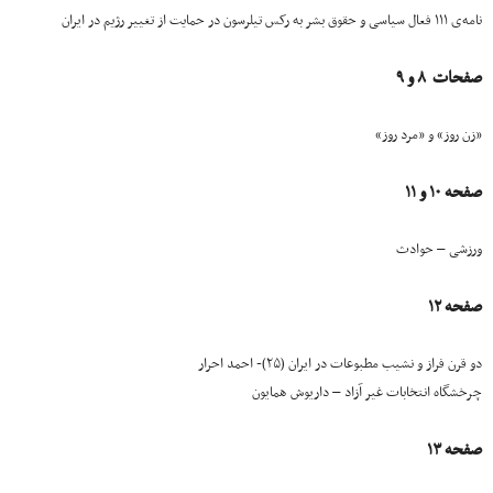
نامه‎‌ی ۱۱۱ فعال سیاسی و حقوق بشر به رکس تیلرسون در حمایت از تغییر رژیم در ایران
صفحات ۸ و ۹
«زن روز» و «مرد روز»
صفحه ۱۰ و ۱۱
ورزشی – حوادث
صفحه ۱۲
دو قرن فراز و نشیب مطبوعات در ایران (۲۵)- احمد احرار
چرخشگاه انتخابات غیر آزاد – داریوش همایون
صفحه ۱۳