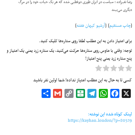
رضا تقی‎زاده : سیاست در ایران طوری دوقطبی شده که هر یک حیات خود را در مرگ
دیگری می‌بیند
[
چاپ مستقیم
] [
آرشیو کیهان هفته
]
برای امتیاز دادن به این مطلب لطفا روی ستاره‌ها کلیک کنید.
توجه: وقتی با ماوس روی ستاره‌ها حرکت می‌کنید، یک ستاره زرد یعنی یک امتیاز و
پنج ستاره زرد یعنی پنج امتیاز!
کسی تا به حال به این مطلب امتیاز نداده! شما اولین نفر باشید
Share
Gmail
Copy
Balatarin
Telegram
WhatsApp
Facebook
X
Link
لینک کوتاه شده این نوشته:
https://kayhan.london/?p=80529