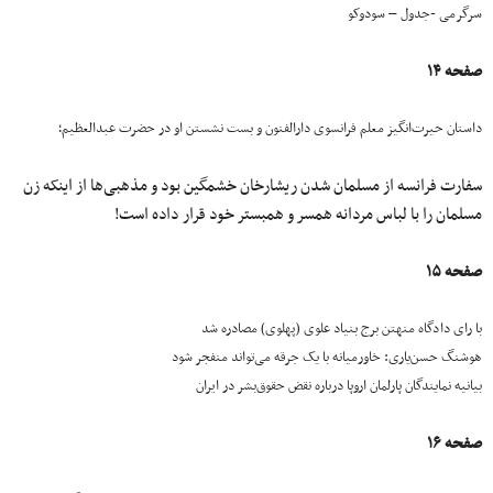
سرگرمی -جدول – سودوکو
صفحه ۱۴
داستان حیرت‌انگیز معلم فرانسوی دارالفنون و بست نشستن او در حضرت عبدالعظیم؛
سفارت فرانسه از مسلمان شدن ریشارخان خشمگین بود و مذهبی‌ها از اینکه زن
مسلمان را با لباس مردانه همسر و همبستر خود قرار داده است!
صفحه ۱۵
با رای دادگاه منهتن برج بنیاد علوی (پهلوی) مصادره شد
هوشنگ حسن‌یاری: خاورمیانه با یک جرقه می‌تواند منفجر شود
بیانیه نمایندگان پارلمان اروپا درباره نقض حقوق‌بشر در ایران
صفحه ۱۶