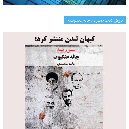
فروش کتاب «سوریه: چاله عنکبوت»