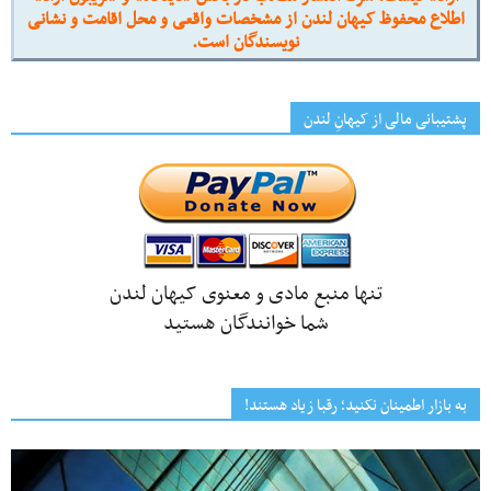
اطلاع محفوظ کیهان لندن از مشخصات واقعی و محل اقامت و نشانی
نویسندگان است.
پشتیبانی مالی از کیهانِ لندن
تنها منبع مادی و معنوی کیهان لندن
شما خوانندگان هستید
به بازار اطمینان نکنید؛ رقبا زیاد هستند!