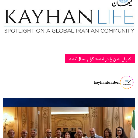
کیهان لندن را در اینستاگرام دنبال کنید
kayhanlondon