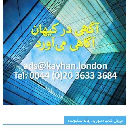
فروش کتاب «سوریه: چاله عنکبوت»