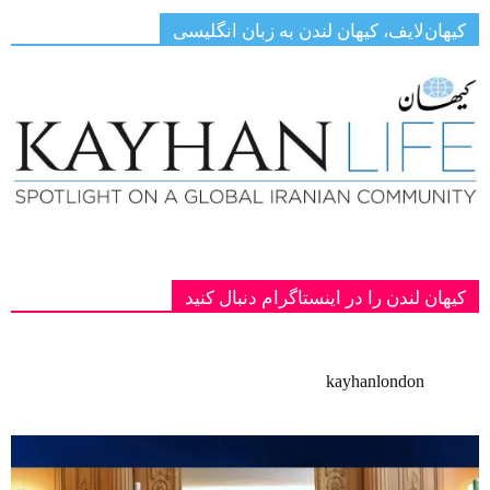
کیهان‌لایف، کیهان لندن به زبان انگلیسی
کیهان لندن را در اینستاگرام دنبال کنید
kayhanlondon