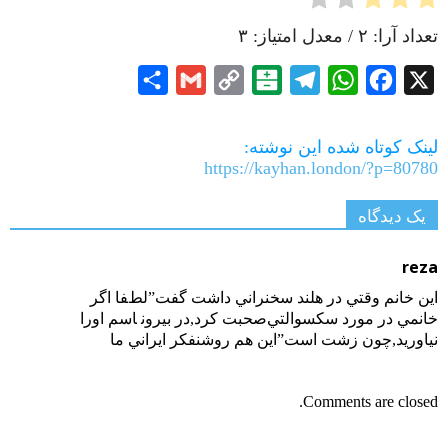
تعداد آرا:
۲
/ معدل امتیاز:
۳
Share
Gmail
Copy
Balatarin
Telegram
WhatsApp
Facebook
X
Link
لینک کوتاه شده این نوشته:
https://kayhan.london/?p=80780
یک دیدگاه
reza
اﻳﻦ ﺧﺎﻧﻢ ﻭﻗﺘﻲ ﺩﺭ ﻫﻠﻨﺪ ﺳﺨﻨﺮاﻧﻲ ﺩاﺷﺖ ﮔﻔﺖ”ﻟﻂﻔﺎ اﮔﺮ
ﺧﺎﻧﻤﻲ ﺩﺭ ﻣﻮﺭﺩ ﺳﻜﺴﻮاﻟﺘﻲﺻﺤﺒﺖ ﻛﺮﺩ,ﺩﺭ ﺑﻴﺮﻭﻧ ﺎﺳﻢ اﻭﺭا
ﻧﻴﺎﻭﺭﻳﺪ,ﭼﻮﻥ ﺯﺷﺖ اﺳﺖ”اﻳﻦ ﻫﻢ ﺭﻭﺷﻨﻔﻜﺮ اﻳﺮاﻧﻲ ﻣﺎ
Comments are closed.