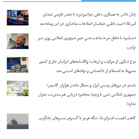
پایان دادن به همکاری «علی جوانمردی» با بخش فارسی صدای
آمریکا؛ احمد باطبی خواستار اصلاحات ساختاری در این رسانه شد
«تسلیم» یا «قطع سر»؛ ساعت شنیِ عمرِ جمهوری اسلامی روی میز
ترامپ
نوع دیگری از سرکوب و ارعاب؛ وکالتنامه‌های ایرانیان خارج کشور
مشروط به استعلام از دادستانی و نهادهای امنیتی شد
بلبشو در مرزهای زمینی ایران و معطل ماندن هزاران کامیون؛
جمهوری اسلامی حتی با وجود محاصره دریایی هم مدیریت بحران
ندارد!
کاهش اهمیت استراتژیک تنگه‌ هرمز با گسترش مسیرهای جایگزین