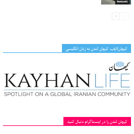
Featured1
کیهان‌لایف، کیهان لندن به زبان انگلیسی
کیهان لندن را در اینستاگرام دنبال کنید