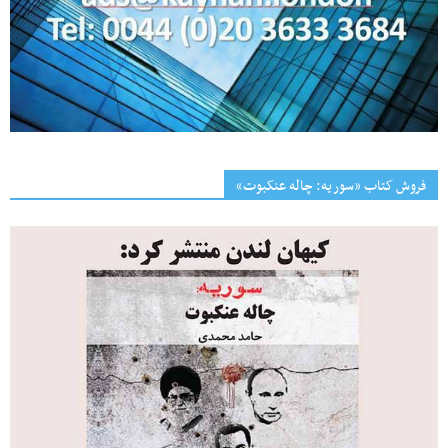
فروش کتاب «سوریه: چاله عنکبوت»