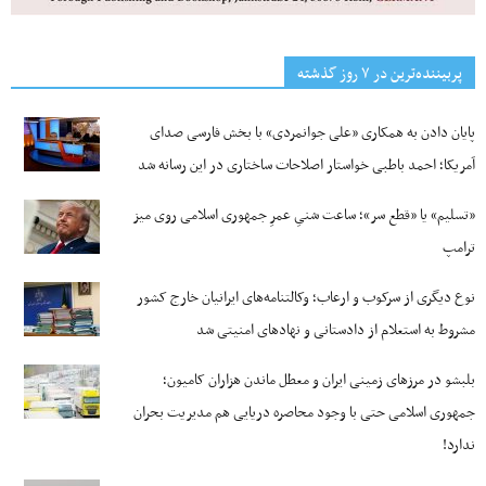
پربیننده‌ترین‌ در ۷ روز گذشته
پایان دادن به همکاری «علی جوانمردی» با بخش فارسی صدای
آمریکا؛ احمد باطبی خواستار اصلاحات ساختاری در این رسانه شد
«تسلیم» یا «قطع سر»؛ ساعت شنیِ عمرِ جمهوری اسلامی روی میز
ترامپ
نوع دیگری از سرکوب و ارعاب؛ وکالتنامه‌های ایرانیان خارج کشور
مشروط به استعلام از دادستانی و نهادهای امنیتی شد
بلبشو در مرزهای زمینی ایران و معطل ماندن هزاران کامیون؛
جمهوری اسلامی حتی با وجود محاصره دریایی هم مدیریت بحران
ندارد!