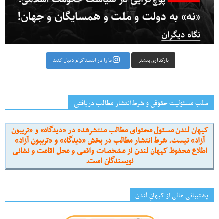
بارگذاری بیشتر
ما را در اینستاگرام دنبال کنید
سلب مسئولیت حقوقی و شرط انتشار مطالب دریافتی
کیهان لندن مسئول محتوای مطالب منتشرشده در «دیدگاه» و «تریبون
آزاد» نیست. شرط انتشار مطالب در بخش «دیدگاه» و «تریبون آزاد»
اطلاع محفوظ کیهان لندن از مشخصات واقعی و محل اقامت و نشانی
نویسندگان است.
پشتیبانی مالی از کیهانِ لندن