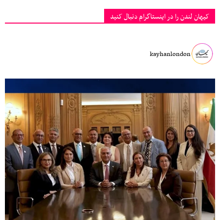
کیهان لندن را در اینستاگرام دنبال کنید
kayhanlondon