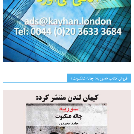
فروش کتاب «سوریه: چاله عنکبوت»