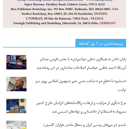
پربیننده‌ترین‌ در ۷ روز گذشته
پایان دادن به همکاری «علی جوانمردی» با بخش فارسی صدای
آمریکا؛ احمد باطبی خواستار اصلاحات ساختاری در این رسانه شد
«تسلیم» یا «قطع سر»؛ ساعت شنیِ عمرِ جمهوری اسلامی روی میز
ترامپ
نوع دیگری از سرکوب و ارعاب؛ وکالتنامه‌های ایرانیان خارج کشور
مشروط به استعلام از دادستانی و نهادهای امنیتی شد
بلبشو در مرزهای زمینی ایران و معطل ماندن هزاران کامیون؛