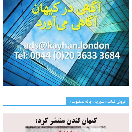
فروش کتاب «سوریه: چاله عنکبوت»