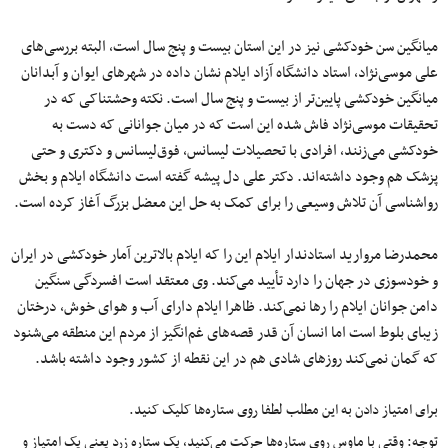
میانگین سن خودکشی نیز در این استان بیست و پنج سال است، البته بررسی‌های
علی موسی‌نژاد، استاد دانشگاه آزاد ایلام نشان داده در شهرهای ایوان و آبدانان
میانگین خودکشی پایین‌تر از بیست و پنج سال است. نکته وحشتناکی که در
تحقیقات موسی‌نژاد فاش شده این است که در میان جوانانی که دست به
خودکشی می‌زنند، افرادی با تحصیلات لیسانس، فوق‌لیسانس و دکتری و حتی
پزشک هم وجود داشته‌اند. دکتر علی دل پیشه گفته است دانشگاه ایلام و بخش
رواشناسی آن تلاش وسیعی را برای کمک به حل این معضل بزرگ آغاز کرده است.
محمدرضا مروارید استادندار ایلام این را که ایلام بالاترین آمار خودکشی در ایران
و خودسوزی در جهان را دارد تأیید می‌کند. وی معتقد است افسردگی سنگین
دامن جوانان ایلام را رها نمی‌کند. ظاهرا ایلام دارای آب و هوای خوش، درختان
زیبای بلوط است اما انسان آن قدر قصه‌های غم‌انگیز از مردم این منطقه می‌شنود
که گمان نمی‌کند روزهای شادی هم در این نقطه از کشور وجود داشته باشد.
برای امتیاز دادن به این مطلب لطفا روی ستاره‌ها کلیک کنید.
توجه: وقتی با ماوس روی ستاره‌ها حرکت می‌کنید، یک ستاره زرد یعنی یک امتیاز و