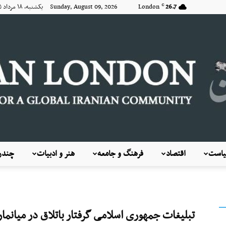
26.7
London
Sunday, August 09, 2026 یکشنبه, ۱۸ مرداد ۱۴۰۵
C
است
اقتصاد
فرهنگ و جامعه
هنر و ادبیات
چندرس
KayhanLondon
تبلیغات جمهوری اسلامی گرفتار باتلاق در میانمار