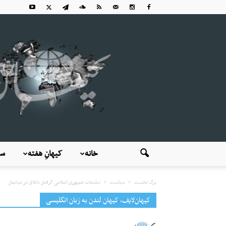
خانه
کیهانِ هفته
سی
برگ نخست
سیاست
تبلیغات جمهوری اسلامی گرفتار باتلاق در میانمار
کیهان‌لایف، کیهان لندن به زبان انگلیسی