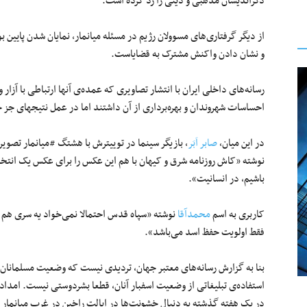
دگراندیشان مذهبی و دینی را رد کرده است.
از دیگر گرفتاری‌های مسوولان رژیم در مسئله میانمار، نمایان شدن پایی
و نشان دادن واکنش مشترک به قضایاست.
رسانه‌های داخلی ایران با انتشار تصاویری که عمده‏‌ی آنها ارتباطی با آز
احساسات شهروندان و بهره‌‏برداری از آن داشتند اما در عمل نتیجه‎ای جز خوراکی اندک برای مخاطبان داخلی نداشت.
در این میان،
صابر اَبَر
، بازیگر سینما در توییترش با هشتگ #میانمار تصو
باشیم، در انسانیت».
کاربری به اسم
محمدآقا
نوشته «سپاه قدس احتمالا نمی‌خواد یه سری هم به 
فقط اولویت حفظ اسد می‌باشد».
بنا به گزارش رسانه‌های معتبر جهان، تردیدی نیست که وضعیت مسلمانان در
در یک هفته گذشته به دنبال خشونت‌ها در ایالت راخین در غرب میانمار به 