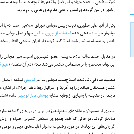
کمک نظامی و اعلام جهاد و این قبیل واکنش‌ها گرچه شاید با توجه به مساف
زیادی در بین گروه‌های تندرو و حتی مقام‌های عالی رژیم دارد.
یکی از آنها علی مطهری، نایب رییس مجلس شورای اسلامی است که با انتق
میانمار خوانده مدعی شده
استفاده از نیروی نظامی
تنها راه‌حل توقف جن
باید وارد مسئله میانمار شود اما تاکید کرده «از ایران اسلامی انتظار بیشت
در مقابل، حشمت‌الله فلاحت پیشه، عضو کمیسیون امنیت ملی مجلس راهکار 
این بهانه محاصره را بر مسلمانان تنگ‌تر می‌کند بلکه «در آن منطقه «
هیچ‌گ
محمود صادقی، نمانیده اصلاح‏‌طلب مجلس نیز در
توییتی
کشتار مسلمانان میانمار را به آمریکا و اسرائیل ربط دهد! چرا؟!» او اشا
فاجعه در مقایسه با بسیاری از وقایع مشابه
پوشش قابل توجهی
داده نشده
بسیاری از مسوولان و مقام‌های بلندپایه رژیم ایران در روزهای گذشته سا
میانمار کردند، در حالی که خود جمهوری اسلامی کمترین احترام و ارزش ر
گزارش‌های این نهادها در مورد وضعیت دشوار اقلیت‌های دینی و قومی در 