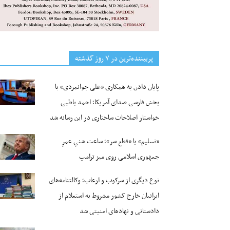
پربیننده‌ترین‌ در ۷ روز گذشته
پایان دادن به همکاری «علی جوانمردی» با
بخش فارسی صدای آمریکا؛ احمد باطبی
خواستار اصلاحات ساختاری در این رسانه شد
«تسلیم» یا «قطع سر»؛ ساعت شنیِ عمرِ
جمهوری اسلامی روی میز ترامپ
نوع دیگری از سرکوب و ارعاب؛ وکالتنامه‌های
ایرانیان خارج کشور مشروط به استعلام از
دادستانی و نهادهای امنیتی شد