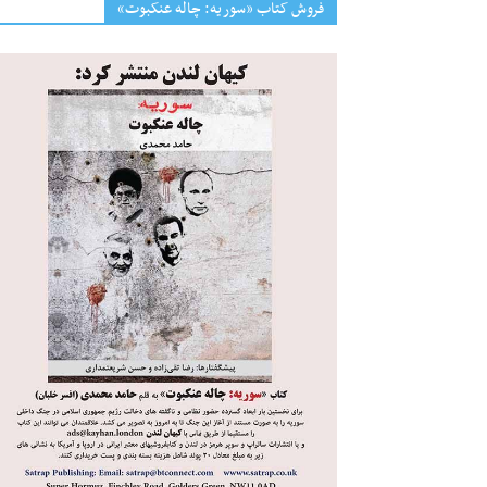
فروش کتاب «سوریه: چاله عنکبوت»