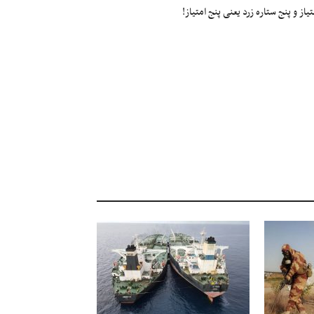
ز و پنج ستاره زرد یعنی پنج امتیاز!