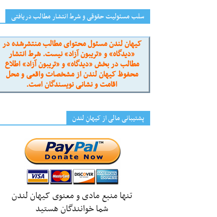
سلب مسئولیت حقوقی و شرط انتشار مطالب دریافتی
کیهان لندن مسئول محتوای مطالب منتشرشده در
«دیدگاه» و «تریبون آزاد» نیست. شرط انتشار
مطالب در بخش «دیدگاه» و «تریبون آزاد» اطلاع
محفوظ کیهان لندن از مشخصات واقعی و محل
اقامت و نشانی نویسندگان است.
پشتیبانی مالی از کیهانِ لندن
تنها منبع مادی و معنوی کیهان لندن
شما خوانندگان هستید