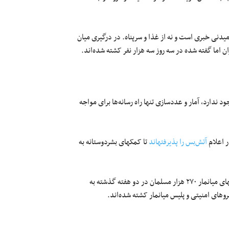
یدنی خبری است و نه از غذا و سرپناه. در درگیری میان
 وجود ندارد، آمار و عددسازی تنها راه رسانه‌ها برای مواجه
ر اعلام
آتش‏‌بس را پذیرفته‎اند
تا کمک‎های بشردوستانه به
کمیساریای پناهندگان سازمان ملل متحد گزارش داده در نتیجه‌‏ی خشونت‎های میانمار ۲۷۰ هزار مسلمان در دو هفته گذشته به
ی امنیتی و پلیس میانمار کشته‏ شده‎‌اند.