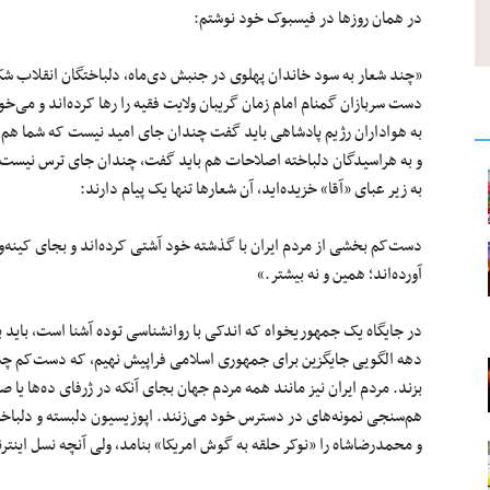
در همان روزها در فیسبوک خود نوشتم:
«چند شعار به سود خاندان پهلوی در جنبش دی‌ماه، دلباختگان انقلاب شک
دست سربازان گمنام امام زمان گریبان ولایت فقیه را رها کرده‌اند و می‌خواهند در سال ۱۳۹۶ محمدرضاشا
به هواداران رژیم پادشاهی باید گفت چندان جای امید نیست که شما هم امرو
و به هراسیدگان دلباخته اصلاحات هم باید گفت، چندان جای ترس نیست که 
به زیر عبای «آقا» خزیده‌اید، آن شعارها تنها یک پیام دارند:
دست‌کم بخشی از مردم ایران با گذشته خود آشتی کرده‌اند و بجای کینه‌
آورده‌اند؛ همین و نه بیشتر.»
در جایگاه یک جمهوریخواه که اندکی با روانشناسی توده آشنا است، باید ب
دهه الگویی جایگزین برای جمهوری اسلامی فراپیش نهیم، که دست‌کم چشم‌ا
بزند. مردم ایران نیز مانند همه مردم جهان بجای آنکه در ژرفای ده‌ها یا
هم‌سنجی نمونه‌های در دسترس خود می‌زنند. اپوزیسیون دلبسته و دلباختگا
و محمدرضاشاه را «نوکر حلقه‌ به گوش امریکا» بنامد، ولی آنچه نسل اینتر