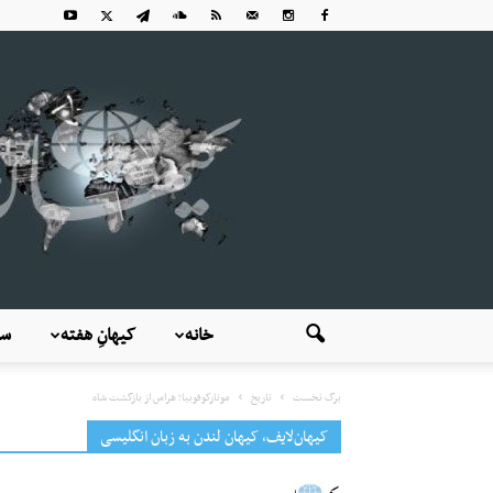
خانه
کیهانِ هفته
سی
برگ نخست
تاریخ
مونارکوفوبیا؛ هراس از بازگشت شاه
کیهان‌لایف، کیهان لندن به زبان انگلیسی