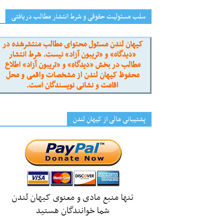
سلب مسئولیت حقوقی و شرط انتشار مطالب دریافتی
کیهان لندن مسئول محتوای مطالب منتشرشده در
«دیدگاه» و «تریبون آزاد» نیست. شرط انتشار
مطالب در بخش «دیدگاه» و «تریبون آزاد» اطلاع
محفوظ کیهان لندن از مشخصات واقعی و محل
اقامت و نشانی نویسندگان است.
پشتیبانی مالی از کیهانِ لندن
تنها منبع مادی و معنوی کیهان لندن
شما خوانندگان هستید