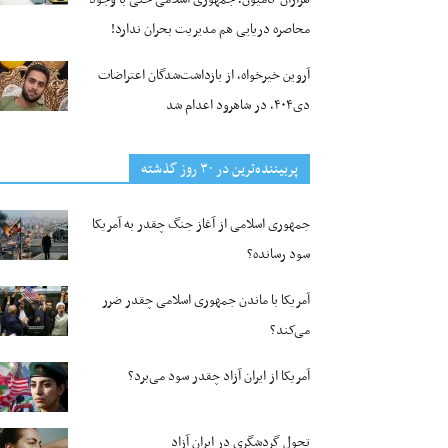
محاصره دریایی هم مدیریت بحران ندارد!
آروین خیرخواه، از بازداشت‌شدگان اعتراضات
دی۴۰۴، در شاهرود اعدام شد
پربیننده‌ترین‌ در ۳۰ روز گذشته
جمهوری اسلامی از آغاز جنگ چقدر به آمریکا
سود رسانده؟
آمریکا با ماندن جمهوری اسلامی چقدر ضرر
می‌کند؟
آمریکا از ایران آزاد چقدر سود می‌برد؟
تحول گردشگری در ایران آزاد