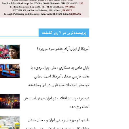
پربیننده‌ترین‌ در ۷ روز گذشته
آمریکا از ایران آزاد چقدر سود می‌برد؟
پایان دادن به همکاری «علی جوانمردی» با
بخش فارسی صدای آمریکا؛ احمد باطبی
خواستار اصلاحات ساختاری در این رسانه شد
نیویورک پست: انقلاب در ایران ممکن است هر
لحظه رخ دهد
بلبشو در مرزهای زمینی ایران و معطل ماندن
هزاران کامیون؛ جمهوری اسلامی حتی با وجود