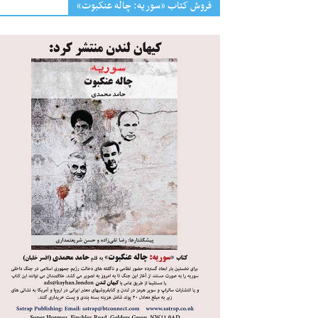
فروش کتاب «سوریه: چاله عنکبوت»