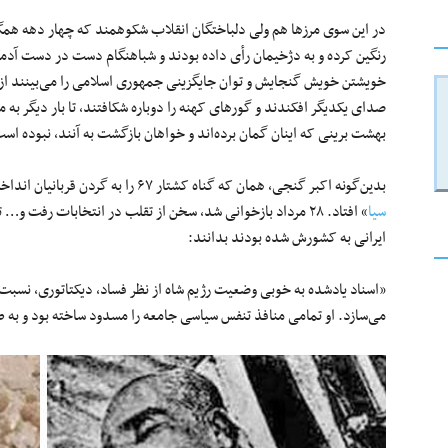
در این سوی مرزها هم ولی دلباختگان انقلاب شکوهمند که چهار دهه همگان
رنگین کرده و به دژخیمان رأی داده بودند و شباهنگام دست در دست آدمکشا
خویشتن خویش گنجایش و توان جایگزینی جمهوری اسلامی را می‌بینند از 
صدای یکدیگر افکندند و گورهای کهنه را دوباره شکافتند، تا بار دیگر به م
بهشت برینی که اینان گمان برده‌اند و خواهان بازگشت به آنند، نبوده اس
بدین‌گونه اکبر گنجی، همان که گناه کشتار ۶۷ را به گردن قربانیان انداخته بود به‌ ناگاه به یاد «
سیا
» افتاد. ۲۸ مرداد بازخوانی شد، سخن از تقلب در انتخابات رفت 
ایرانی به کشورش شده بودند بدانند:
«اسناد یادشده به خوبی وضعیت رژیم شاه از نظر فساد، دیکتاتوری، نسبت‌
می‌سازد. او تمامی منافذ تنفس سیاسی جامعه را مسدود ساخته بود و به