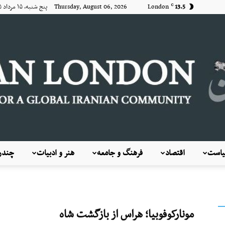
13.5
London
Thursday, August 06, 2026 پنج شنبه, ۱۵ مرداد ۱۴۰۵
C
است
اقتصاد
فرهنگ و جامعه
هنر و ادبیات
چندرس
KayhanLondon
مونارکوفوبیا؛ هراس از بازگشت شاه