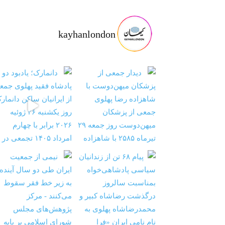
kayhanlondon
ت با شاهزا
‏‏‏ ‏‏ ‏ دانمارک؛ یادبود دو پادشاه فقید پهلوی ج
‏‏‏ ‏‏ ‏ نیمی از جمعیت ایران طی دو سال آینده به ز