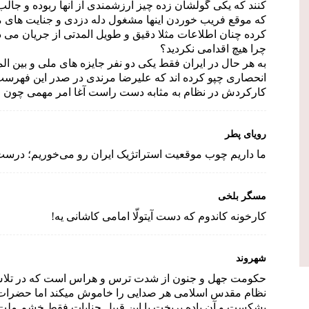
کنند که یکی گولشان زده چیز ارزشمندی از آنها ربوده و جالب
که موقع فریب خوردن اینها مشغول دله دزدی و جنایت های م
کرده چنان اطلاعات مثلا دقیق و طویل المدتی از جریان می ده
چرا هیچ اقدامی نکردید؟
به هر حال در ایران فقط یکی دو نفر جایزه های ملی و بین ال
انحصاری چپو کرده اند که علیرضا مرندی در صدر این فهرست 
کارکردش در نظام به مثابه دست راست آغا امر مهمی چون حمل
رويای پطر
ما داریم چوب موقعیت استراتژیک ایران رو می‌خوریم؛ درست 
مسگر بلخی
کارخونه کاندوم که دست آیتولّا امامی کاشانی یه!
شهروند
حکومت جهل و جنون از شدت ترس و هراس است که در تلاش ب
نظام مقدس اسلامی هر صدایی را خاموش میکند اما حضرات جنا
بشکست و آن باده بریخت با این قبیل جنایات فقط خشم ملت را