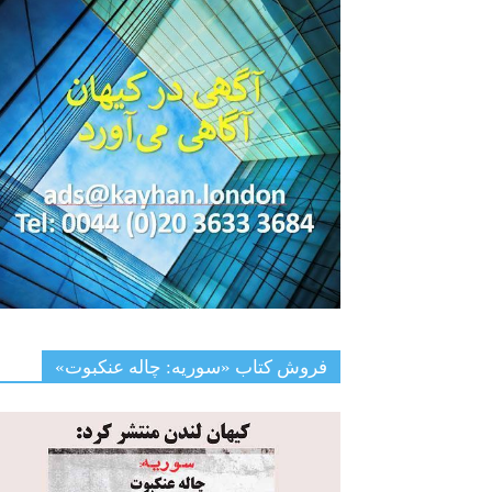
فروش کتاب «سوریه: چاله عنکبوت»