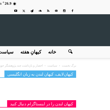
C
n
26.9
خانه
کیهانِ هفته
سیاست
برگ نخست
سیاست
احضار و بازداشت چند پژوهشگر حوزه 
کیهان‌لایف، کیهان لندن به زبان انگلیسی
کیهان لندن را در اینستاگرام دنبال کنید