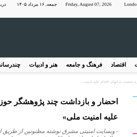
Londo
Friday, August 07, 2026 جمعه, ۱۶ مرداد ۱۴۰۵
دربا
KayhanLondon
اقتصاد
فرهنگ و جامعه
هنر و ادبیات
چندرسانه
جمعیت به اتهام «اقدام علیه امنیت...
کیهان
احضار و بازداشت چند پژوهشگر حوزه 
علیه امنیت ملی»
- وبسایت امنیتی مشرق نوشته مظنونین از طریق ار
لندن