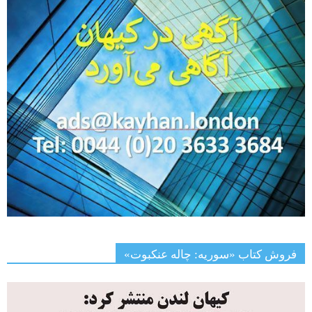
فروش کتاب «سوریه: چاله عنکبوت»