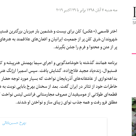
کیهان
سه شنبه ۷ آبان ۱۳۹۸ برابر با ۲۹ اکتبر ۲۰۱۹
اختر قاسمی (+عکس) کلن برای بیست و ششمین بار میزبان بزرگترین فستیوال 
شهروندان شرق کلن پر از جمعیت ایرانیان و افغان‌های علاقمند به هنرهای 
پر از متن و محتوا و فرم را جشن بگیرند.
لندن
برنامه همانند گذشته با خوشامدگویی و اجرای سیما بهمنش هنرپیشه و کارگردا
فستیوال، زنده‌یاد مجید فلاح‌زاده، گشایش یافت. سپس اسمیرا ارژنگ هن
بداهه‌نوازی از عاشقانه‌های آذربایجان نواخت که بسیار مورد توجه حضار 
خاطرات خود از تئاتر در ایران گفت. بعد از سخنان بهرخ بابایی نوبت به
قطعه‌ای طولانی از موسیقیدان معروف مجارستانی فرانتس لیتس نواخت 
مطلق فرو رفت و همه جذب نوای زیبای ساز و نواختن او شدند.