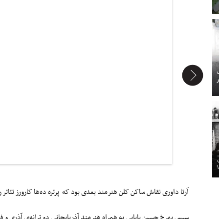
آرتا داوری نقاش ساکن کلن هنرمند بعدی بود که پرتره ده‌ها کارورز تئاتر ر
سپس بهرخ حسین بابایی به همراه هنرمند آذربایجانی دو ترانه‌ی آذری و ف