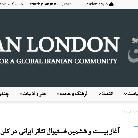
15.6
London
Saturday, August 08, 2026 شنبه, ۱۷ مرداد ۱۴۰۵
C
است
اقتصاد
فرهنگ و جامعه
هنر و ادبیات
چندرس
KayhanLondon
 موسیقی و اشک...
آغاز بیست و ششمین فستیوال تئاتر ایرانی در کلن