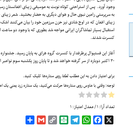
وجود آورد. پس از استراحتی کوتاه نوبت به موسیقی زیبای افغانستان رس
به سرپرستی رامین نبوی حال و هوای دیگری به حضار بخشید. شعر زیبای «ب
زیبای افغان که در اوج شادی نیز حزن سرزمین خود را بیان می‌کنند اشک‌ه
استقبال بسیار تماشاگران ایرانی مواجه شد بطوری که با وجود دو ساعت اجرا
کنسرت شدند.
آغاز این فستیوال پرطرفدار با کنسرت گروه هرای به پایان رسید. جشنواره ت
۳۰ اکتبر دوباره از سر گرفته خواهد شد و تا پایان روز یکشنبه سوم نوامبر ادامه خواهد یافت.
برای امتیاز دادن به این مطلب لطفا روی ستاره‌ها کلیک کنید.
توجه: وقتی با ماوس روی ستاره‌ها حرکت می‌کنید، یک ستاره زرد یعنی یک امتیا
تعداد آرا:
۱
/ معدل امتیاز:
۱
Share
Gmail
Copy
Balatarin
Telegram
WhatsApp
Facebook
X
Link