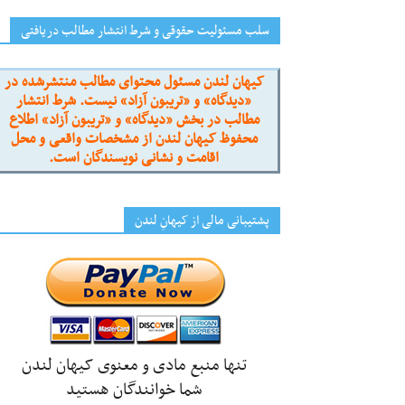
سلب مسئولیت حقوقی و شرط انتشار مطالب دریافتی
کیهان لندن مسئول محتوای مطالب منتشرشده در
«دیدگاه» و «تریبون آزاد» نیست. شرط انتشار
مطالب در بخش «دیدگاه» و «تریبون آزاد» اطلاع
محفوظ کیهان لندن از مشخصات واقعی و محل
اقامت و نشانی نویسندگان است.
پشتیبانی مالی از کیهانِ لندن
تنها منبع مادی و معنوی کیهان لندن
شما خوانندگان هستید