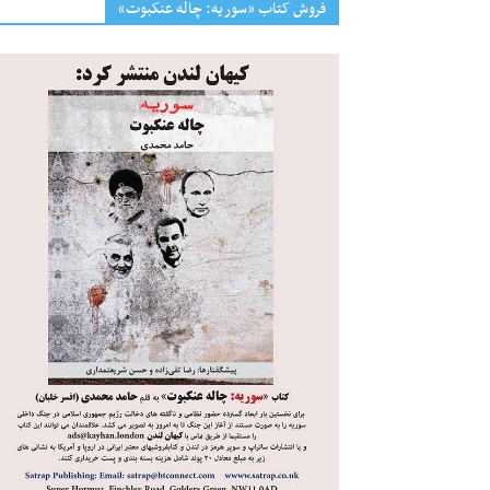
فروش کتاب «سوریه: چاله عنکبوت»