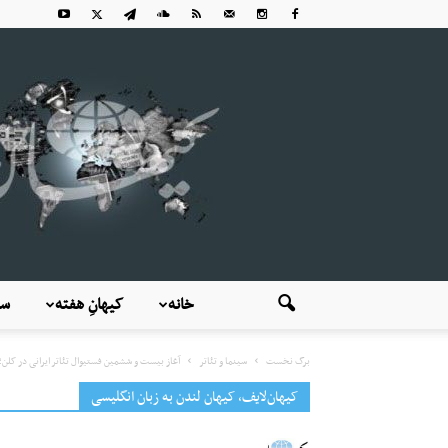
خانه
کیهانِ هفته
سی
برگ نخست
سینما و تئاتر
آغاز بیست و ششمین فستیوال تئاتر ایرانی در کلن؛
کیهان‌لایف، کیهان لندن به زبان انگلیسی