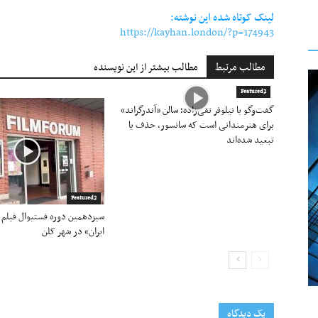
لینک کوتاه شده این نوشته:
https://kayhan.london/?p=174943
مطالب مرتبط
مطالب بیشتر از این نویسنده
Featured2
گفت‌وگو با نیلوفر تقی‌زاده؛ سالن «آندرگراند»
برای هنرمندانی است که سانسور، حذف یا
تبعید شده‌اند
Featured2
سیزدهمین دوره فستیوال فیلم 
ایران» در شهر کلن
یک دیدگاه