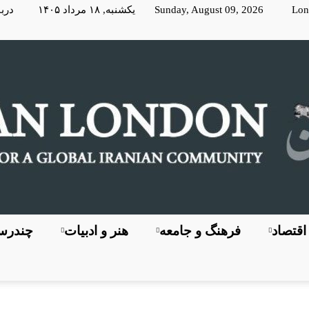
Lon
Sunday, August 09, 2026 یکشنبه, ۱۸ مرداد ۱۴۰۵
دربا
اقتصاد
فرهنگ و جامعه
هنر و ادبیات
چندرسا
KayhanLondon