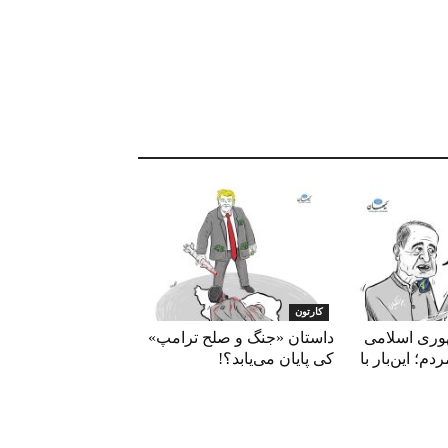
کارتون
وری اسلامی
داستان «جنگ و صلح ترامپ»
م؛ این‌بار با
کی پایان می‌یابد؟!