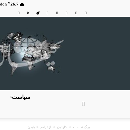
C
don
26.7
سیاست
برگ نخست
کارتون
از ترامپ تا بایدن…