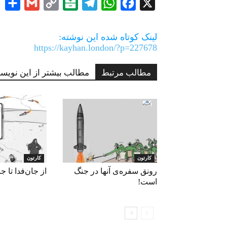
re
Gmail
Copy
Balatarin
Telegram
WhatsApp
Facebook
X
Link
لینک کوتاه شده این نوشته:
https://kayhan.london/?p=227678
مطالب مرتبط
مطالب بیشتر از این نویسن
کارتون
کارتون
رونق سفره‌ی آنها در جنگ
از جان‌فدا تا ج
است!