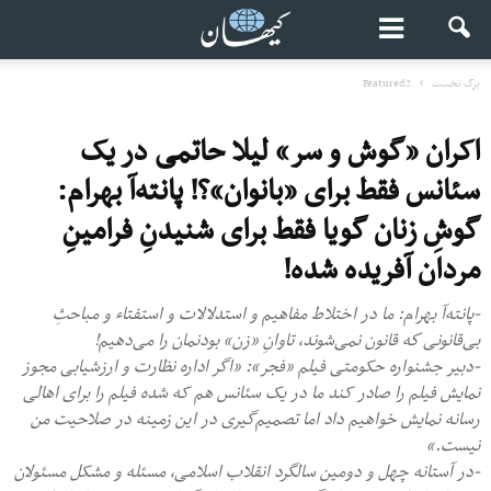
برگ نخست
Featured2
اکران «گوش و سر» لیلا حاتمی در یک
سئانس فقط برای «بانوان»؟! پانته‌آ بهرام:
گوشِ زنان گویا فقط برای شنیدنِ فرامینِ
مردان آفریده شده!
-پانته‌آ بهرام: ما در اختلاط مفاهیم و استدلالات و استفتاء و مباحثِ
بی‌قانونی كه قانون نمی‌شوند، تاوانِ «زن» بودنمان را می‌دهیم!
-دبیر جشنواره حکومتی فیلم «فجر»: «اگر اداره نظارت و ارزشیابی مجوز
نمایش فیلم را صادر کند ما در یک سئانس هم که شده فیلم را برای اهالی
رسانه نمایش خواهیم داد اما تصمیم‌گیری در این زمینه در صلاحیت من
نیست.»
-در آستانه چهل ‌و دومین سالگرد انقلاب اسلامی، مسئله و مشکل مسئولان