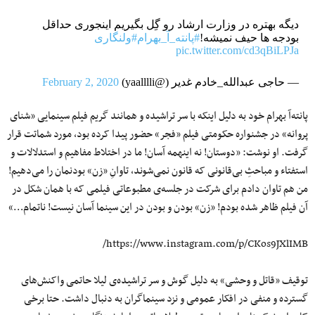
دیگه بهتره در وزارت ارشاد رو گِل بگیریم اینجوری حداقل
بودجه ها حیف نمیشه!
#پانته_آ_بهرام
#ولنگاری
pic.twitter.com/cd3qBiLPJa
— حاجی عبدالله_خادم غدیر (@yaalllli)
February 2, 2020
پانته‌آ بهرام خود به دلیل اینکه با سر تراشیده و همانند گریم فیلم سینمایی «شنای
پروانه» در جشنواره حکومتی فیلم «فجر» حضور پیدا کرده بود، مورد شماتت قرار
گرفت. او نوشت: «دوستان! نه اینهمه آسان! ما در اختلاط مفاهیم و استدلالات و
استفتاء و مباحثِ بی‌قانونی که قانون نمی‌شوند، تاوانِ «زن» بودنمان را می‌دهیم!
من هم تاوان دادم برای شرکت در جلسه‌ی مطبوعاتی فیلمی که با همان شکل در
آن فیلم ظاهر شده بودم! «زن» بودن و بودن در این سینما آسان نیست! ناتمام…»
https://www.instagram.com/p/CKos9JXlIMB/
توقیف «قاتل و وحشی» به دلیل گوش و سر تراشیده‌ی لیلا حاتمی واکنش‌های
گسترده و منفی در افکار عمومی و نزد سینماگران به دنبال داشت. حتا برخی