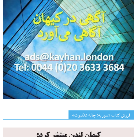
فروش کتاب «سوریه: چاله عنکبوت»