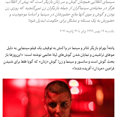
سینمای انقلابی همچنان گوش و سر زنان بازیگر است که پیش از انقلاب،
هرگز در مخیله‌ی سینماگران از جمله بازیگران زن نمی‌گنجید که روزی زن
بودن و گوش و موی آنها مانع حضورشان در سینما و اساسا موجودیت‌ و
حضورش به یک مسئله و مشکل برای حکومت تبدیل شود!
یکشنبه ۱۲ بهمن ۱۳۹۹ برابر با ۳۱ ژانویه ۲۰۲۱
پانته‌‌آ بهرام بازیگر تئاتر و سینما در واکنش به توقیف یک فیلم سینمایی به دلیل
موهای تراشیدن و نمایان شدن گوش‌های لیلا حاتمی نوشته است: «این‌روزها باز
بحثِ گوش است و سانسور و سینما و زن! گوشِ «زنان» که گویا فقط برای شنیدنِ
فرامینِ «مردان» آفریده شده!»