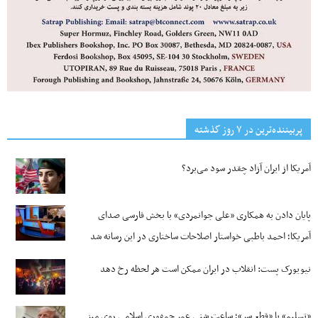
پربیننده‌ترین‌ در ۷ روز گذشته
آمریکا از ایران آزاد چقدر سود می‌برد؟
پایان دادن به همکاری «علی جوانمردی» با بخش فارسی صدای
آمریکا؛ احمد باطبی خواستار اصلاحات ساختاری در این رسانه شد
نیویورک پست: انقلاب در ایران ممکن است هر لحظه رخ دهد
«تسلیم» یا «قطع سر»؛ ساعت شنیِ عمرِ جمهوری اسلامی روی میز