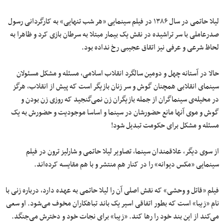
لیلا حاتمی در سال ۱۳۸۶ در فیلم سینمایی «هر شب تنهایی» به کارگردانی رسول
‌صدرعاملی با سر تراشیده در نقش یک بیمار مبتلا به سرطان بازی کرد و ظاهرا به
لحاظ شرعی و عرفی نیز اتقاق عجیبی رخ نداده بود.
حالا در آستانه چهل ‌و دومین سالگرد انقلاب اسلامی، مسئله و مشکل مسئولان
سینمای انقلابی همچنان گوش و سر زنان بازیگر است که پیش از انقلاب، هرگز
در مخیله‌ی سینماگران از جمله بازیگران زن نمی‌گنجید که روزی زن بودن و
گوش و موی آنها مانع حضورشان در سینما و اساسا موجودیت‌ و حضورش به یک
مسئله و مشکل برای حکومت تبدیل شود!
از سوی دیگر، علاقمندان سینما، تصاویر لیلا حاتمی و شارلیز ترون در فیلم
سینمایی «مکس دیوانه» را در کنار هم منتشر و با هم مقایسه کرده‌اند.
فیلم «قاتل و وحشی» که نقش اصلی آن را لیلا حاتمی به‌ عهده دارد، درباره زنی با
نام «زیبا» است که بطور اتفاقی اسیر یک باند تباهکاران مخوف می‌شود. او سعی
می‌کند از این بند خود را رها کند. «زیبا» برای نجات خود و دخترش می‌جنگد.