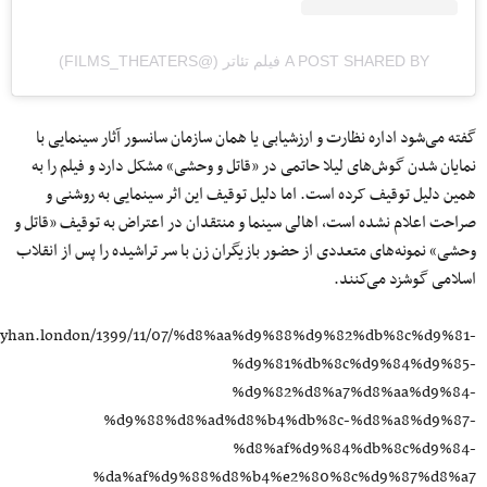
A POST SHARED BY فیلم تئاتر (@FILMS_THEATERS)
گفته می‌شود اداره نظارت و ارزشیابی یا همان سازمان سانسور آثار سینمایی با
نمایان شدن گوش‌های لیلا حاتمی در «قاتل و وحشی» مشکل دارد و فیلم را به
همین دلیل توقیف کرده است. اما دلیل توقیف این اثر سینمایی به روشنی و
صراحت اعلام نشده است، اهالی سینما و منتقدان در اعتراض به توقیف «قاتل و
وحشی» نمونه‌های متعددی از حضور بازیگران زن با سر تراشیده را پس از انقلاب
اسلامی گوشزد می‌کنند.
kayhan.london/1399/11/07/%d8%aa%d9%88%d9%82%db%8c%d9%81-
%d9%81%db%8c%d9%84%d9%85-
%d9%82%d8%a7%d8%aa%d9%84-
%d9%88%d8%ad%d8%b4%db%8c-%d8%a8%d9%87-
%d8%af%d9%84%db%8c%d9%84-
%da%af%d9%88%d8%b4%e2%80%8c%d9%87%d8%a7