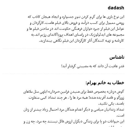
dadash
این نوع بازی ها برای گرم کردن تنور جشنواره و ایجاد هیجان کاذب که
روشی معمول برای کسب درآمد و فروش بالای فیلم هاست.کارگردان و
عوامل این فیلم از جیره خواران فرهنگی حکومت اند در ساختن فیلم ها و
مجموعه های ایدئولوژیک در راستای اهداف پروپاگاندای رژیم اند.به
کارنامه و تهیه کنندگان آثار کارگردان این فیلم نگاهی بیندازید.
ناشناس
قدر عافیت آن داند که به مصیبتی گرفتار آید!
خطاب به خانم بهرام:
گوشِ «زنان» بخصوص فقط برای شنیدنِ فرامینِ «مردان» ابلهی مثل ملاهای
زورگو و فاسد آفریده شده! همه مرد ها را ، هر چند تعداد کمی متفاوت
باشند، یکی نکنید.
تعداد زندانیان سیاسی و دیگر اعدام شدگان مرد احتمال زیاد بیشتر از زنان
است.
این حیوانات دو پا برای زندگی دیگران ارزش قائل نیستند چه مرد، چه زن و