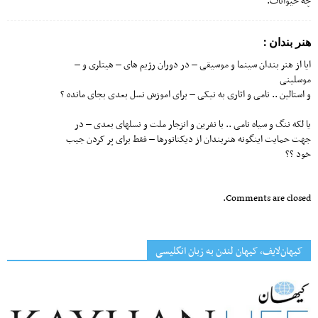
چه حیوانات.
هنر بندان :
ایا از هنر بندان سینما و موسیقی – در دوران رژیم های – هیتلری و –
موسلینی
و استالین .. نامی و اثاری به نیکی – برای اموزش نسل بعدی بجای مانده ؟
یا لکه ننگ و سیاه نامی .. با نفرین و انزجار ملت و نسلهای بعدی – در
جهت حمایت اینگونه هنربندان از دیکتاتورها – فقط برای پر کردن جیب
خود ؟؟
Comments are closed.
کیهان‌لایف، کیهان لندن به زبان انگلیسی