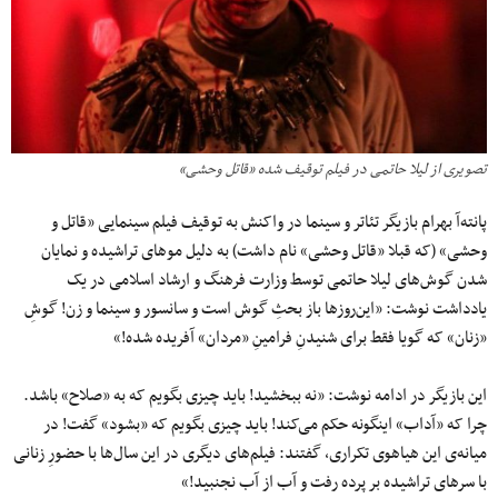
تصویری از لیلا حاتمی در فیلم توقیف شده «قاتل ‌وحشی»
پانته‌آ بهرام بازیگر تئاتر و سینما در واکنش به توقیف فیلم سینمایی «قاتل و
وحشی» (که قبلا «قاتل وحشی» نام داشت) به دلیل موهای تراشیده و نمایان
شدن گوش‌های لیلا حاتمی توسط وزارت فرهنگ و ارشاد اسلامی در یک
یادداشت نوشت: «این‌روزها باز بحثِ گوش است و سانسور و سینما و زن! گوشِ
«زنان» که گویا فقط برای شنیدنِ فرامینِ «مردان» آفریده شده!»
این بازیگر در ادامه نوشت: «نه ببخشید! باید چیزی بگویم که به «صلاح» باشد.
چرا که «آداب» اینگونه حکم می‌کند! باید چیزی بگویم که «بشود» گفت! در
میانه‌ی این هیاهوی تکراری، گفتند: فیلم‌های دیگری در این سال‌ها با حضورِ زنانی
با سرهای تراشیده بر پرده رفت و آب از آب نجنبید!»