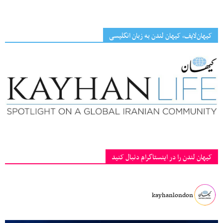
کیهان‌لایف، کیهان لندن به زبان انگلیسی
کیهان لندن را در اینستاگرام دنبال کنید
kayhanlondon