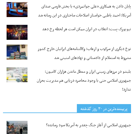
پایان دادن به همکاری «علی جوانمردی» با بخش فارسی صدای
آمریکا؛ احمد باطبی خواستار اصلاحات ساختاری در این رسانه شد
نیویورک پست: انقلاب در ایران ممکن است هر لحظه رخ دهد
نوع دیگری از سرکوب و ارعاب؛ وکالتنامه‌های ایرانیان خارج کشور
مشروط به استعلام از دادستانی و نهادهای امنیتی شد
بلبشو در مرزهای زمینی ایران و معطل ماندن هزاران کامیون؛
جمهوری اسلامی حتی با وجود محاصره دریایی هم مدیریت بحران
ندارد!
پربیننده‌ترین‌ در ۳۰ روز گذشته
جمهوری اسلامی از آغاز جنگ چقدر به آمریکا سود رسانده؟