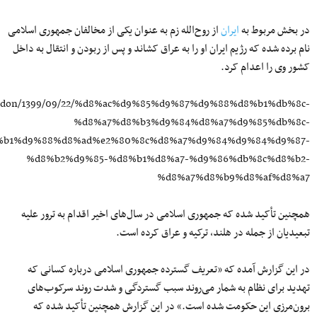
در بخش مربوط به
ایران
از روح‌الله زم به عنوان یکی از مخالفان جمهوری اسلامی
نام برده شده که رژیم ایران او را به عراق کشاند و پس از ربودن و انتقال به داخل
کشور وی را اعدام کرد.
london/1399/09/22/%d8%ac%d9%85%d9%87%d9%88%d8%b1%db%8c-
%d8%a7%d8%b3%d9%84%d8%a7%d9%85%db%8c-
%b1%d9%88%d8%ad%e2%80%8c%d8%a7%d9%84%d9%84%d9%87-
%d8%b2%d9%85-%d8%b1%d8%a7-%d9%86%db%8c%d8%b2-
%d8%a7%d8%b9%d8%af%d8%a7
همچنین تأکید شده که جمهوری اسلامی در سال‌های اخیر اقدام به ترور علیه
تبعیدیان از جمله در هلند، ترکیه و عراق کرده است.
در این گزارش آمده که «تعریف گسترده جمهوری اسلامی درباره کسانی که
تهدید برای نظام به شمار می‌روند سبب گستردگی و شدت روند سرکوب‌های
برون‌مرزی این حکومت شده است.» در این گزارش همچنین تأکید شده که