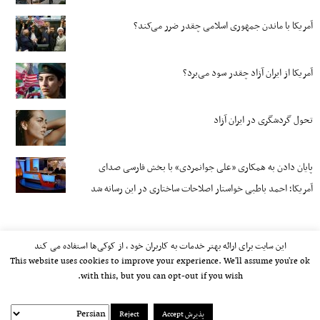
آمریکا با ماندن جمهوری اسلامی چقدر ضرر می‌کند؟
آمریکا از ایران آزاد چقدر سود می‌برد؟
تحول گردشگری در ایران آزاد
پایان دادن به همکاری «علی جوانمردی» با بخش فارسی صدای
آمریکا؛ احمد باطبی خواستار اصلاحات ساختاری در این رسانه شد
این سایت برای ارائه بهتر خدمات به کاربران خود ، از کوکی‌ها استفاده می کند
This website uses cookies to improve your experience. We'll assume you're ok
with this, but you can opt-out if you wish.
پذیرش Accept
Reject
kayhan.london 2000-2026©
خط مشی استفاده مجاز از وب‌سایت