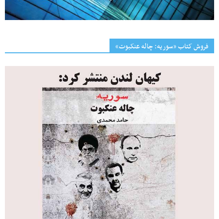
فروش کتاب «سوریه: چاله عنکبوت»