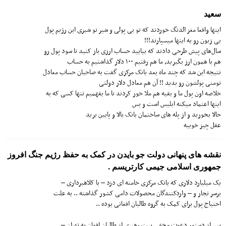
سعید
اینها واقعا مغز الدنگ خوردند که تو بی پولی و شیر تو شیری این رژیم پول
بی زبون رو به اینها میسپارند!!!
سال‌های پیش طرحی دادند که بیایید حساب ارزی باز کنید تا سود پول رو
هم با همون ارز بگیرید٫ ما هم رفتیم ۱۰۰ دلار گذاشتیم به حساب
نتیجه این شد که چند ماه بعد بانک مرکزی گفت به صاحبان حساب معادل
تومنی پولشون رو بدید !! آن هم معادل دلار دولتی
خلاصه اون پول ما و بقیه هم ملا خور کردند تا ما بفهمیم تنها کسی که به
اینها اعتماد میکنه ابلیس است و بس
حالا بخورید و از پله های ساختمان بانک بالا و پایین برید
عقل چیز خوبیه
نقشه های پنهانی دولت جو بایدن در کمک به حفظ رژیم جنگ افروز
جمهوری اسلامی جیمی کارتریسم .
یک میلیارد دلاری که بانک مرکزی خامنه ای دزد – با کلاهبرداری –
برسر تجار و – واردکنندگان محصولات دامی کشور گذاشته .. به علت
احتیاج پول برای کمک به گروه طالبان افغانی بوده ..
پس از دستور دعوت مخفی بیت رهبری از طالبان افغان به تهران –