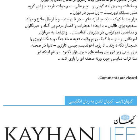
و ملاقات و خوش امد گویی و – چیز مالی – مم جوات ظریف از این گروه
سنی مسلک تروریست – زن ستیز در تهران ..
قرار شد با کمک – یک میلیارد دلار – در ۵ نوبت – و با ارسال سلاح و مواد
منفجره برای طالبان .. با ایجاد انفجارات و کشتار مردم بی گناه و خبرنگاران
و مدافعین دموکراسی در شهرهای افغانستان .. و تهدید به سربازان
امریکایی و ناتو .. با کمک رژیم ولایت فقیه شعله جنگ و جنگ افروزی را
همچنان نگه دارند .. تا رژیم اخوندیسم جیمی کارتری – تنها در صحنه
تروریستی زیر دوربین رسانه های خبری قرار نگیرد .. و هم اینکه در
مذاکرات نمایشی چهره وزنه منطقه ای را بازی کند ..
Comments are closed.
کیهان‌لایف، کیهان لندن به زبان انگلیسی