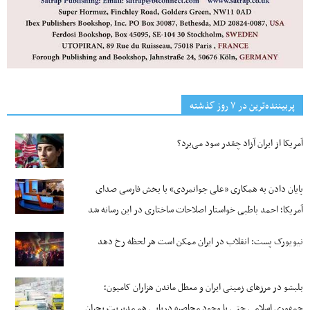
پربیننده‌ترین‌ در ۷ روز گذشته
آمریکا از ایران آزاد چقدر سود می‌برد؟
پایان دادن به همکاری «علی جوانمردی» با بخش فارسی صدای
آمریکا؛ احمد باطبی خواستار اصلاحات ساختاری در این رسانه شد
نیویورک پست: انقلاب در ایران ممکن است هر لحظه رخ دهد
بلبشو در مرزهای زمینی ایران و معطل ماندن هزاران کامیون؛
جمهوری اسلامی حتی با وجود محاصره دریایی هم مدیریت بحران