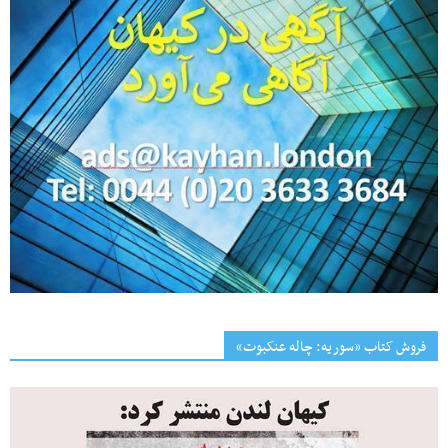
فروش کتاب «سوریه: چاله عنکبوت»