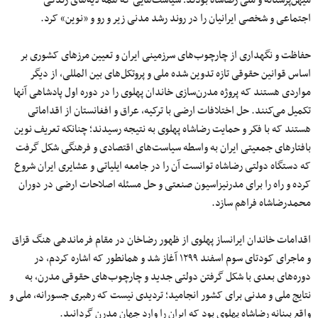
میهن‌پرستانه و ملی رضاشاه بودند؛ سیاست‌هایی که همه لایه‌های زندگی
اجتماعی و شخصی ایرانیان را در روند رشد مدنی زیر و رو و «نوین» کرد.
حفاظت و نگهداری از چارچوب‌های سرزمینی ایران و تعیین مرزهای کشوری بر
اساس قوانین حقوقی تازه تدوین شده ملی و پروتکل‌های بین المللی، از دیگر
مواردی هستند که پروژه مدرن‌سازی خاندان پهلوی را در دوره اول پادشاهی آنها
تکمیل می‌کنند. حل اختلافات ارضی با ترکیه، عراق و افغانستان از اقداماتی
هستند که با فکر و حمایت رضاشاه پهلوی به نتیجه رسیدند؛ چنانکه تعریف نوین
بافتارهای جمعیتی ایران به واسطه سیاست‌های اقتصادی و فرهنگی شکل گرفت
که دستگاه دولتی رضاشاه توانست آن را در جامعه ایلیاتی و عشایری ایران شروع
کرده و راه را برای مدرنیزاسیون صنعتی و حل مسئله اصلاحات ارضی در دوران
محمدرضاشاه فراهم سازد.
اقدامات خاندان ایرانساز پهلوی از ظهور رضاخان در مقام فرماندهی هنگ قزاق
و ماجرای کودتای سوم اسفند ۱۲۹۹ آغاز شد و همانطور که اشاره کردم، در
دوره‌های بعدی با شکل گرفتن دولتی جدید و چارچوب‌های حقوقی مدرن، به
نتایج ملی و مدنی برای کشور انجامید؛ تردیدی نیست که رهبری جسورانه، ملی و
واقع بینانه رضاشاه پهلوی بود که ایران را وارد جهان مدرن گردانید.