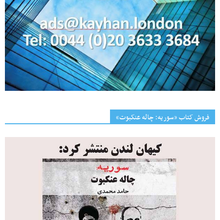
فروش کتاب «سوریه: چاله عنکبوت»