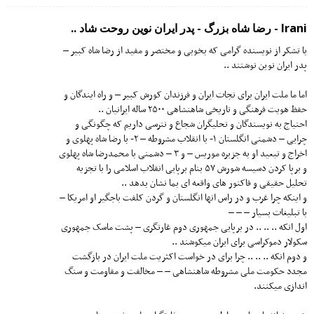
Irani - رضا شاه بزرگ - پدر ایران نوین روحت شاد ..
با تشکر از نویسنده گرامی که بخوبی و مختصر و مفید از رضا شاه کبیر –
پدر ایران نوین نوشتند ..
اما ما ملت ایران برای نجات ایران و فرزندان کورش کبیر – و راه ایندگان و
حفظ هویت فرهنگی و تاریخی شاهنشاهی ۲۵۰۰ ساله ایرانیان ..
احتیاج به نویسندگان و تحلیگران شجاع و نترسی داریم که چگونگی و
چرایی – دشمنی انگلستان ۱- با انقلاب مشروطه – ۲- با رضا شاه پهلوی و
اخراج و تبعید او به جزیره موریس – و ۳ – دشمنی با محمدرضا شاه پهلوی
و برپا کردن دسیسه شورش ۵۷ بنام برپایی انقلاب اسلامی را با تجزیه
تحلیل حقیقی و فاکتور های واقعه ای بما نشان بدهد ..
و اینکه چرا غرب و در راس انها انگلستان و گردن کلفت باجگیر او امریکا –
با تبلیغات بسیار – – –
اول انکه .. .. .. در برپایی جمهوری دوم غارتگری – پشت ماسک جمهوری
سکولار دموکراسی برای ایران میکوشند ..
و دوم انکه .. .. .. چرا برای در خواست اکثریت ملت ایران در بازگشت
مجدد حکومت ملی مشروطه شاهنشاهی – – مخالفت و مقاومت و سنگ
اندازی میکنند.