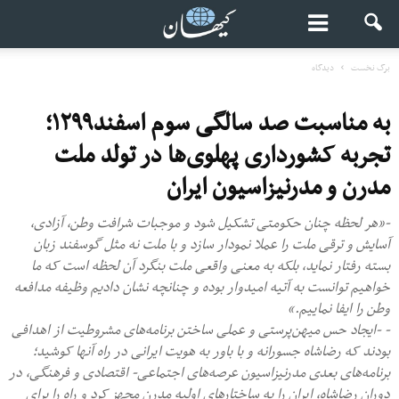
برگ نخست
دیدگاه
به مناسبت صد سالگی سوم اسفند۱۲۹۹؛
تجربه کشورداری پهلوی‌ها در تولد ملت
مدرن و مدرنیزاسیون ایران
-«هر لحظه چنان حکومتی تشکیل شود و موجبات شرافت وطن، آزادی،
آسایش و ترقی ملت را عملا نمودار سازد و با ملت نه مثل گوسفند زبان
بسته رفتار نماید، بلکه به معنی واقعی ملت بنگرد آن لحظه است که ما
خواهیم توانست به آتیه امیدوار بوده و چنانچه نشان دادیم وظیفه مدافعه
وطن را ایفا نماییم.»
- -ایجاد حس میهن‌پرستی و عملی ساختن برنامه‌های مشروطیت از اهدافی
بودند که رضاشاه جسورانه و با باور به هویت ایرانی در راه آنها کوشید؛
برنامه‌های بعدی مدرنیزاسیون عرصه‌های اجتماعی- اقتصادی و فرهنگی، در
دوران رضاشاه، ایران را به ساختارهای اولیه مدرن مجهز کرد و راه را برای