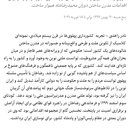
اقدامات مدرن ساختن دوران محمدرضاشاه هموار ساخت.
پنج شنبه ۳۰ بهمن ۱۳۹۹ برابر با ۱۸ فوریه ۲۰۲۱
نادر زاهدی – تجربه کشورداری پهلوی‌ها در قرن بیستم میلادی، نمونه‌ای
کلاسیک از تکوین ملت و طرحی واقع‌بینانه و جسورانه در مدرن ساختن
شالوده‌های یک کشور است؛ حکومتی که از ویرانه‌های عصر قاجار و در میان
بحران‌های همه‌گیر مشروطیت، توانست ملتی نوین به وجود آورد و کشور را به راه
تازه‌ای هدایت کند. کشوری که بر پایه جمعیتی ناهمگون و فرهنگ‌های متنوع بر
اساس سیاست‌های از هم پاشیده گویی از نو زاده شد. رضاخان با تأسیس سلسله
پهلوی توانست مردم را به ملت و حکومت را به دولتی کارآمد تبدیل کند و ایران
نوین را در تلاطم‌های سرنوشت‌ساز جنگ جهانی دوم که پیامدهای آن گریبان
ایران را نیز گرفته بود، تولد ملتی مدرن و مدرنیزاسیون ملی را نوید دهد. کودتای
سوم اسفند ۱۲۹۹ و فرماندهی رضاخان در راهبرد قوای نظامی ‌برای ایجاد آرامش
و برقراری امنیت در پایتخت، نخستین گام از مجموعه اقداماتی بود که وی در
دوران بعدی در مقام رئیس‌الوزرا و پادشاه کشور، برای نوسازی ایران برداشت.