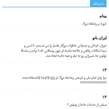
5 دیدگاه‌
بینام
درود بر رضاشاه بزرگ
ایران بانو
دوران کودکی و نوجوانی خاطرات بزرگان فامیل را می شنیدم. نا امنی و
نبود امکانات رفاهی و خلاصه جامعه ای قرون وسطایی که با برآمدن سلسلۀ
پهلوی چه تغییراتی رو به جلو و همه جانبه ایجاد شد.
١٣
چرا براى قیام ملى و تاریخى رضا شاه بزرگ از واژه ((کودتا )) استفاده شده
؟!؟!؟!؟????????????
١٣
سپاس از خدمات خاندان پهـلوى ?