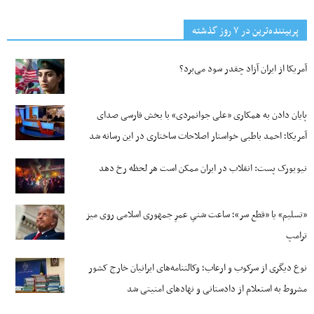
پربیننده‌ترین‌ در ۷ روز گذشته
آمریکا از ایران آزاد چقدر سود می‌برد؟
پایان دادن به همکاری «علی جوانمردی» با بخش فارسی صدای
آمریکا؛ احمد باطبی خواستار اصلاحات ساختاری در این رسانه شد
نیویورک پست: انقلاب در ایران ممکن است هر لحظه رخ دهد
«تسلیم» یا «قطع سر»؛ ساعت شنیِ عمرِ جمهوری اسلامی روی میز
ترامپ
نوع دیگری از سرکوب و ارعاب؛ وکالتنامه‌های ایرانیان خارج کشور
مشروط به استعلام از دادستانی و نهادهای امنیتی شد