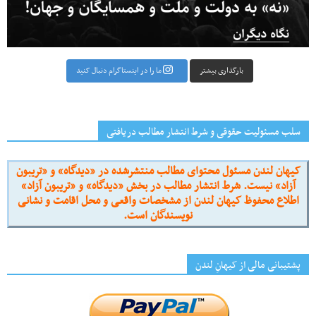
بارگذاری بیشتر
ما را در اینستاگرام دنبال کنید
سلب مسئولیت حقوقی و شرط انتشار مطالب دریافتی
کیهان لندن مسئول محتوای مطالب منتشرشده در «دیدگاه» و «تریبون
آزاد» نیست. شرط انتشار مطالب در بخش «دیدگاه» و «تریبون آزاد»
اطلاع محفوظ کیهان لندن از مشخصات واقعی و محل اقامت و نشانی
نویسندگان است.
پشتیبانی مالی از کیهانِ لندن