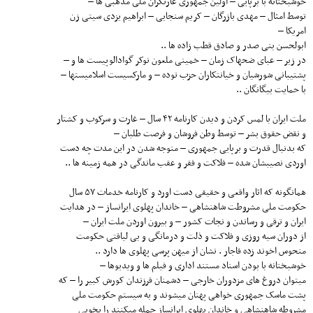
خوشبختانه با برپایی – اولین جمهوری غارتگران ملی مذهبی ها –
توسط امثال – مهدی بازرگان – کریم سنجابی – ابراهیم یزدی سیتی زن
امریکا –
ابولحسن بنی صدر و صادق قطب زاده ها ..
در زیر – عبای ضحهاک زمان – خمینی ملعون نوکر گوادالوپیست ها و –
پشتیبانی شورشیان و خیانتکاران حزب توده – و مارکسیست اسلامیستها –
با حمایت بیگانگان ..
ملت ایران با لمس کردن و دیدن کارنامه ۴۲ سال – غارت و سرکوب و کشتار
و نقض حقوق بشر – توسط وطن فروشان و فرصت طلبان –
که بدنبال قدرت و برپایی جمهوری – متوجه شدن در این مدت چه دست
اوردی نصیبشان شده – فلاکت و فقر و عقب ماندگی در همه زمینه ها ..
همانگونه که اثار واقعی و حقیقی دست اورد و کارنامه خدمات ۵۷ سال
حکومت ملی مشروطت شاهنشاهی – خاندان پهلوی ایرانساز – در هدایت
ایران و ترقی و رساندن و نجات کشور – و بیرون اوردن ملت ایران –
از دوران سیه روزی و فلاکت و ذلت و درمانگی و بی لیاقتی حکومت
منحوس اخوند زده قاجار . نشان از میهن پرسی پهلوی ها دارد ..
خوشبختانه با بودن اسناد مستند اداری و فیلم ها و ویدیوها –
میتوان دروغ های مزدوران خارجی – دشمنان فرزندان کورش کبیر را – که
پشت ماسک جمهوری خواهی پهنان میشوند و به سیستم حکومت ملی
مشروطه شاهنشاهی و خاندان پهلوی ایرانساز حمله میکنند را بخوبی