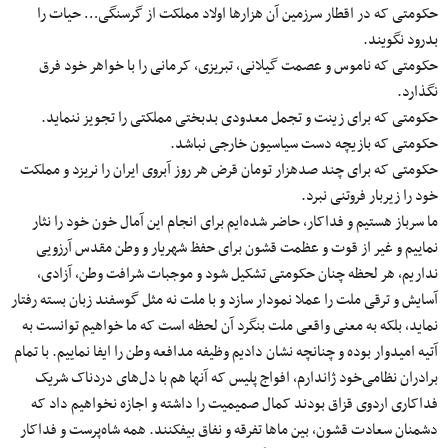
حکومتی که در اقطار سرزمین آن هزارها اولاد مملکت از گرسنگی… حیات را
بدرود نگویند.
حکومتی که ناموس و عصمت گیلانی، تبریزی، کرمانی را با خواهر خود فرق
نگذارد.
حکومتی که برای زینت و تجمل معدودی بدبختی مملکتی را تجویز ننماید.
حکومتی که بازیچه دست سیاسیون خارجی نباشد.
حکومتی که برای چند صدهزار تومان قرض هر روز آبروی ایران را نریزد و مملکت
خود را زیربار فروتنی نبرد.
ما سرباز هستیم و فداکار، حاضر شده‌ایم برای انجام این آمال خون خود را نثار
نماییم و غیر از قوت و عظمت قشون برای حفظ شهریار و وطن مقدس آرزویی
نداریم، هر لحظه چنان حکومتی تشکیل شود و موجبات شرافت وطن، آزادی،
آسایش و ترقی ملت را عملا نمودار سازد و با ملت نه مثل گوسفند زبان بسته رفتار
نماید، بلکه به معنی واقعی ملت بنگرد آن لحظه است که ما خواهیم توانست به
آتیه امیدوار بوده و چنانچه نشان دادیم وظیفه مدافعه وطن را ایفا نماییم. با تمام
برادران نظامی‌خود ژاندارم، افواج پلیس که آنها هم با دل‌های دردناک شریک
فداکاری اردوی قزاق بودند کمال صمیمیت را داشته و اجازه نخواهیم داد که
دشمنان سعادت قشون، بین ماها تفرقه و نفاق بیفکنند. همه شاه‌پرست و فداکار