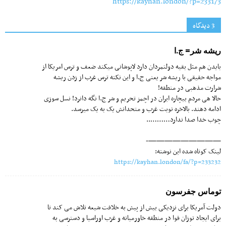
https://kayhan.london/?p=233173
3 دیدگاه‌
ریشه شر= ج.ا
بایدن هم مثل بقیه دولتمردان دارد لاپوشانی میکند ضعف و ترس امریکا از
مواجه حقیقی با ریشه شر یعنی ج.ا و این نکته ترس غرب از زدن ریشه
شرارت مذهبی در منطقه!
حالا هی مردم بیچاره ایران در اچمز تحریم و شر ج.ا نگه دانرد! نسل سوزی
ادامه دهند. بالاخره نوبت غرب و متحدانش یک به یک میرسد.
چوب خدا صدا ندارد………..
—————————-
لینک کوتاه شده این نوشته:
https://kayhan.london/fa/?p=233232
توماس جفرسون
دولت آمریکا برای نزدیکی بیش از پیش به خلافت شیعه تلاش می کند تا
برای ایجاد توزان قوا در منطقه خاورمیانه و غرب اوراسیا و دسترسی به