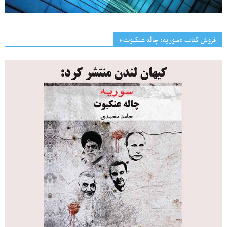
فروش کتاب «سوریه: چاله عنکبوت»