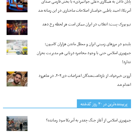
پایان دادن به همکاری «علی جوانمردی» با بخش فارسی صدای
آمریکا؛ احمد باطبی خواستار اصلاحات ساختاری در این رسانه شد
نیویورک پست: انقلاب در ایران ممکن است هر لحظه رخ دهد
بلبشو در مرزهای زمینی ایران و معطل ماندن هزاران کامیون؛
جمهوری اسلامی حتی با وجود محاصره دریایی هم مدیریت بحران
ندارد!
آروین خیرخواه، از بازداشت‌شدگان اعتراضات دی۴۰۴، در شاهرود
اعدام شد
پربیننده‌ترین‌ در ۳۰ روز گذشته
جمهوری اسلامی از آغاز جنگ چقدر به آمریکا سود رسانده؟