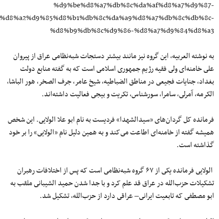
%d9%be%d8%a7%db%8c%da%af%d8%a7%d9%87-
%d8%a2%d9%85%d8%b1%db%8c%da%a9%d8%a7%db%8c%db%8c-
%d8%b9%db%8c%d9%86-%d8%a7%d9%84%d8%a3
به نوشته العربیه، این گروه نیز مانند بیشتر دستجات شبه‌نظامى عراق از پیروان
على خامنه‌اى ولى فقیه رژیم جمهورى اسلامى است که به گفته منابع دولت
بغداد، جنایات فجیعى در مناطق الضباطیه، شیخ عامر، جرف الصخر، هور الباشا،
الکرمه، آمرلى، سامرا، سورشناس، تکریت و بیجى فعالیت داشته‌اند.
فرمانده کل گردان‌هاى «سیدالشهدا» فردیست به نام ابو علا الولایى. این شخص
همیشه گفته از خامنه‌اى اطاعت مى‌کند و به همین دلیل نام «الولایى» را بر خود
گذاشته است.
الولایى فرمانده یکى از ۶٧ گروه شبه‌نظامى است که پس از اختلافات رهبران
تشکیلات حزب‌الله در عراق قد علم کرد و با جدا شدن حمید الشیبانى ملقب به
ابو مصطفى که تابعیت ایرانى– عراقى دارد از حزب‌الله، تشکیل شد.