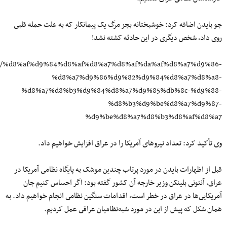
جو بایدن اضافه کرد: خوشبختانه بجز مرگ یک پیمانکار که به علت حمله قلبى
روى داد، شخص دیگرى در این حادثه کشته نشد!
12/14/%d8%af%d9%84%d8%af%d8%a7%d8%af%da%af%d8%a7%d9%86-
%d8%a7%d9%86%d9%82%d9%84%d8%a7%d8%a8-
%d8%a7%d8%b3%d9%84%d8%a7%d9%85%db%8c-%d9%88-
%d8%b3%d9%be%d8%a7%d9%87-
%d9%be%d8%a7%d8%b3%d8%af%d8%a7
وى تأکید کرد: تعداد نیروهاى آمریکا را در عراق افزایش خواهیم داد.
قبل از اظهارات بایدن در مورد پرتاب چندین موشک به پایگاه نظامى آمریکا در
عراق، آنتونى بلینکن وزیر خارجه آن کشور گفته بود: اگر احساس کنیم جان
آمریکایى‌ها در عراق در خطر است، اقدامات سنگین نظامى انجام خواهیم داد. به
همان شکل که پیش از این در مورد شبه‌نظامیان عراقى عمل کردیم.