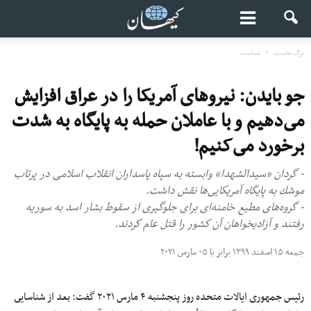
برگ نخست
سیاست
جو بایدن: نیروهاى آمریکا را در عراق افزایش
مى‌دهیم و با عاملان حمله به پایگاه به شدت
برخورد مى‌کنیم!
- گردان «سید‌الشهدا» وابسته به سپاه پاسداران انقلاب اسلامی در پرتاب
موشك به پایگاه آمریكایى‌ها نقش داشت.
- گروه‌هاى مطیع خامنه‌اى براى جلوگیرى از سقوط بشار اسد به سوریه
رفتند و آزادیخواهان آن كشور را قتل عام كردند.
جمعه ۱۵ اسفند ۱۳۹۹ برابر با ۰۵ مارس ۲۰۲۱
رئیس جمهورى ایالات متحده روز پنجشنبه ۴ مارس ۲۰۲۱ گفت: بعد از شناسایى