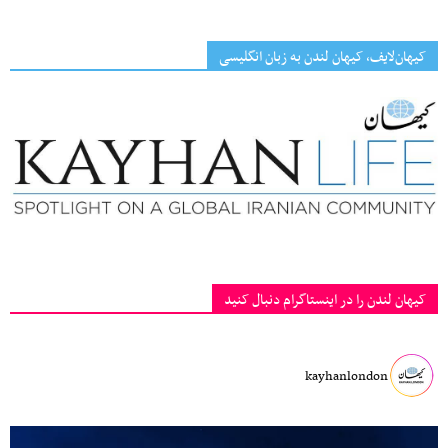
کیهان‌لایف، کیهان لندن به زبان انگلیسی
کیهان لندن را در اینستاگرام دنبال کنید
kayhanlondon