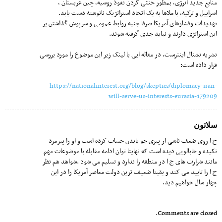
منابع جدید انرژی، بمظور خنثی کردن نفوذ روسیه، چین عربستان ،
اسراییل و ترکیه، با ملاها به یک اتحاد استراتژیک نانوشته دست یابد.
تهدیدات و‌فشارهای آمریکا صرفا جنبه روابط عمومی و سرپوش گذاشتن بر
این استراتژی دارند و نباید جدی گرفته شوند.
نشریه نشنال اینترست، در مقاله ایی با لینک زیر این موضوع را مورد بررسی
قرار داده است:
https://nationalinterest.org/blog/skeptics/diplomacy-iran-
will-serve-us-interests-eurasia-179209
سلاتون
ج ا روی ضعف ناشی از پیری جو بایدن حساب کرده است و او را پیرمرد
تکیده و خابالویی دیده است که نهایتا توان ادامه مقابله با موضوعات مهم
مانند شرارت های ج ا در منطقه را ندارد و تسلیم می شود .شواهد هم نظر
ج ا را تایید می کند و یقینا ضعیف ترین دولت معاصر آمریکا را در این
چهار سال خواهیم دید.
Comments are closed.