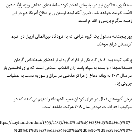
سخنگوى پنتاگون نیز در بیانیه‌اى اعلام کرد: سامانه‌هاى دفاعى ویژه پایگاه عین
الأسد تقویت خواهد شد. ضمن آنکه لوید اوستن وزیر دفاع آمریکا هم در این
زمینه سرگرم بررسى و اقدام است.
روز پنجشنبه مسئول یک گروه عراقى که به فرودگاه بین‌المللى اربیل در اقلیم
کردستان عراق موشک
پرتاب کرده بود، فاش کرد یکى از افراد گروه او از اعضاى شبه‌نظامى گردان
«سیدالشهدا» وابسته به سپاه پاسداران انقلاب اسلامى است که براى نخستین بار
در سال ٢٠١٣ به بهانه دفاع از مراکز مذهبى در عراق و سوریه دست به عملیات
چریکى زد.
برخى گروه‌هاى فعال در عراق گردان «سیدالشهدا» را متهم مى‌کنند که در
سرکوب اعتراضات مردمى سال ٢٠١٩ شرکت داشته است.
ttps://kayhan.london/1399/12/13/%d8%ad%d9%85%d9%84%d9%87-
%d8%b1%d8%a7%da%a9%d8%aa%db%8c-%d8%a8%d9%87-