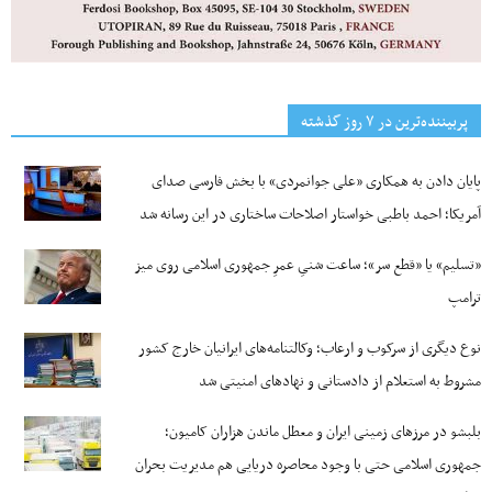
پربیننده‌ترین‌ در ۷ روز گذشته
پایان دادن به همکاری «علی جوانمردی» با بخش فارسی صدای
آمریکا؛ احمد باطبی خواستار اصلاحات ساختاری در این رسانه شد
«تسلیم» یا «قطع سر»؛ ساعت شنیِ عمرِ جمهوری اسلامی روی میز
ترامپ
نوع دیگری از سرکوب و ارعاب؛ وکالتنامه‌های ایرانیان خارج کشور
مشروط به استعلام از دادستانی و نهادهای امنیتی شد
بلبشو در مرزهای زمینی ایران و معطل ماندن هزاران کامیون؛
جمهوری اسلامی حتی با وجود محاصره دریایی هم مدیریت بحران