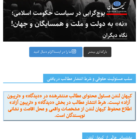
بارگذاری بیشتر
ما را در اینستاگرام دنبال کنید
سلب مسئولیت حقوقی و شرط انتشار مطالب دریافتی
کیهان لندن مسئول محتوای مطالب منتشرشده در «دیدگاه» و «تریبون
آزاد» نیست. شرط انتشار مطالب در بخش «دیدگاه» و «تریبون آزاد»
اطلاع محفوظ کیهان لندن از مشخصات واقعی و محل اقامت و نشانی
نویسندگان است.
پشتیبانی مالی از کیهانِ لندن