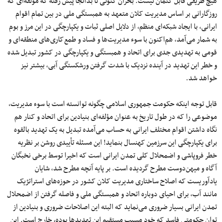
هیچ طریقی قابل کتمان نیست. بحران کنونی تا بدانجا پیش رفته که مؤلفه‌ای که
روزگارانی بر اساس مدیریت کلان متعهد به همبستگی ملی در بین تمام اقوام
ایرانی، با ایجاد شبکه‌ای منظم، از دلایل اصلی ثبات و یکپارچگی در این مرز و بوم
به شمار می‌آمد، هم‌اکنون با سوء مدیریت‌ها و فساد و طمع‌کاری‌های منطقه‌ای و
قومی‌ به تهدیدی جدی برای اتحاد و همبستگی و یکپارچگی در کشور تبدیل شده
و خطر این تهدید در آینده نزدیک با شدت گرفتن ورشکستگی آبی، بیشتر نیز
خواهد شد.
قابل توجه اینکه حکومت جمهوری اسلامی چگونه توانسته است با سوء مدیریت‌،
موضوعی را که در طول تاریخ به عنوان مؤلفه‌ای بنیادین برای اتحاد و کنار هم
نگاه داشتن اقوام مختلف ایرانی به حساب می‌آمده تبدیل به یک تهدید بالقوه
برای یکپارچگی این سرزمین کهنسال بنماید! این مسئله تأییدی روشن بر نظریه
خطر فروپاشی و اضمحلال کلی تمدن ایرانی است که اخیرا توسط برخی نخبگان
آگاه و میهن‌دوست مطرح گردیده است. بر پایه آنچه مطرح شد، شایان
یادآوریست که اصلاح ساختاری مدیریت کلان کشور در حوزه‌های استراتژیک
مانند آب، برای احیای دوباره اتحاد و همبستگی ملی و فاصله گرفتن از اضمحلال
تمدن ایرانی بسیار ضروری می‌نماید که البته این اصلاحات ضروری و بنیادین از
توان حکومتی فاسد که خود مسبب مستقیم این تهدید‌ها بوده، خارج است. این