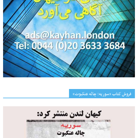
فروش کتاب «سوریه: چاله عنکبوت»