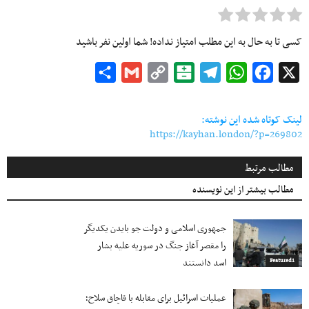
کسی تا به حال به این مطلب امتیاز نداده! شما اولین نفر باشید
Share
Gmail
Copy
Balatarin
Telegram
WhatsApp
Facebook
X
Link
لینک کوتاه شده این نوشته:
https://kayhan.london/?p=269802
مطالب مرتبط
مطالب بیشتر از این نویسنده
جمهوری اسلامی و دولت جو بایدن یکدیگر
را مقصر آغاز جنگ در سوریه علیه بشار
اسد دانستند
Featured1
عملیات اسرائیل برای مقابله با قاچاق سلاح؛