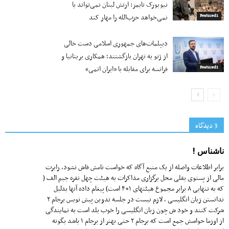
نیویورک تایمز: ارتش لبنان نمی‌تواند یا
نمی‌خواهد حزب‌الله را مهار کند
Featured1
دیپلمات‌های جمهوری اسلامی دست خالی
از ژنو به تهران بازگشتند؛ همکاری بریتانیا و
فرانسه برای مقابله با «ایران اتمی»
Featured1
3 دیدگاه‌
ناشناس !
برابر اطلاعات واصله از یک منبع آگاه که خواست نامش فاش نشود، رابرت
مالی از پستوی بقلی محل برگزاری مذاکرات به هیئت چهل نفره جیم الف (
که به تنهایی ۸ برابر مجموع هیئتهای ۱+۴ است) پیغام داده آنها بدلیل
ندانستن زبان انگلیسی ، لازم نیست در جلسه تدوین پیش نویس برجام ۲
شرکت کنند و خود ش چون زبان انگلیسی را خوب بلد است به نمایندگی
از اوزما حواسش جمع است که برجام ۲ حتی بهتر از برجام ۱ باشد بگونه