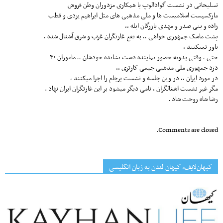
تسلیحاتی در نشست گوادالوپ با همکاری مزدوران وطن فروش
مارکسیست اسلامیست ها و ملی مذهبی های مثل ابراهیم یزدی و قطب
زاده و بنی صدر و مهدی بازرگان ابله ،،
پشت ماسک جمهوری خواهی ،، به نفع غارتگران غرب و شرق آشغال شده ،
باور نمیکنند ،
حتی ، وقتی بدونه حضور نماینده دست نشانده خودشان ،، ماموران ۴۰
دزد جمهوری ملی مذهبی جیمی کارتری ،،
در مورد ایران ،، در وین جلسه و نشست برجام را اجرا میکنند ،
مگر غیر نشست اشغالگران ، نامی دیگر میشود بر این غارتگران ایران نهاد .
رضا شاه روحت شاد .
Comments are closed.
کیهان‌لایف، کیهان لندن به زبان انگلیسی