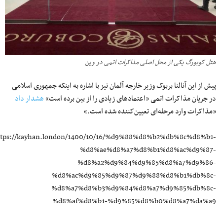
هتل کوبورگ یکی از محل اصلی مذاکرات اتمی در وین
پیش از این آنالنا بربوک وزیر خارجه آلمان نیز با اشاره به اینکه جمهوری اسلامی
در جریان مذاکرات اتمی «اعتمادهای زیادی را از بین برده است»
هشدار داد
«مذاکرات وارد مرحله‌ای تعیین‌کننده شده است.»
ttps://kayhan.london/1400/10/16/%d9%88%d8%b2%db%8c%d8%b1-
%d8%ae%d8%a7%d8%b1%d8%ac%d9%87-
%d8%a2%d9%84%d9%85%d8%a7%d9%86-
%d8%ac%d9%85%d9%87%d9%88%d8%b1%db%8c-
%d8%a7%d8%b3%d9%84%d8%a7%d9%85%db%8c-
%d8%af%d8%b1-%d9%85%d8%b0%d8%a7%da%a9