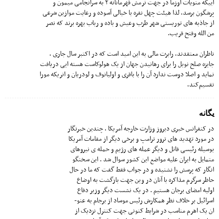
اییکه منویات اوزما در جهت نرمش قهرمانانه ۲ به سرانجامی میمون و
پرشگون برسد، لذا هیئت چهل نفره با خیالی آسوده و رعایت موازین شرعی
از جاذبه های توریستی شهر طرب و‌عیش و باده و رباب بهره برند که نصر
من الله و‌فتح قریب.
ناظران معتقدند، رابرت مالی به این امید است که در اکتبر سال جاری ،
جایزه صلح نوبل را برای رهانیدن جهان از یک هولوکاست هسته ایی دریافت
نماید و اصلا دوست ندارد آن را با باقری و اولیانوف و لودریان و انریکه مورا
تقسیم‌کند،
یگانه
در کنفرانس خبری دیروز وزارت خارجه آمریکا ، چندین خبرنگار
در مورد تهدید های ترور ترامپ و برخی دیگر از مقامات آمریکا
بوسیله رئیسی قاتل و دیگر عمله های رژیم و حمله ی نیروهای
متمایل به ایران علیه مواضع این کشور سوال شد . این سخنگو
انگار که پرسش را نشنیده و در جواب فقط گفت که ما در حال
حاظر سرگرم مذاکره با آنان در وین جهت بازگشت به اوضاع
اولیه امضای برجان هستیم . در یک نشست دیگر وزیر دفاع
اسرائیل بر خلاف نظر همکارش رئیس موساد از برجام به عنو-
ان یک اهرم مناسب در شرایط کنونی جهت کنترل نزدیک از