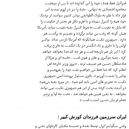
اسرائیل فقط هدف خود را این گذارده اند تا پس از موفقیت
محاصره اقتصادی به تنهایی ، بقیه را نیز در لزوم تمدید این
قرار داد با علم به ملوک الطوایفی بودن کشور بتوانند از نزدیک
خود همه را کنترل نموده و با اهرم دلار هر بخش از حکومت را
که مایل به تقویت است به شرط کنترل بقیه تقویت نماید .آمریکا
همان گونه که رفت می تواند برگردد و تصمیم به برگشت هم
دارد . جمهوری نکبت همانگونه که آمریکا بازیش نداد، بوکسر
اولش را با خاری و یک انگشتر در یک انگشت به خارج پرتاب
کرد ! این بار هم بازیچه است و هر چه کدخدا بخواهد خواهد
کرد . بقیه جوگیری و های‌ و هوی است . خامنه ای و شرکا از
شاه سلطان حسین هم ضعیف ترند . دیروز وزیر خارجه اش
اعلام کرد که “ما فقط می خواهیم نفت خود را بفروشیم و
پولش را بدست آوریم “. باقری مسئول پرونده اتمی جمهوری
نکبت :” تحریم های اتمی باید لغو شود . در مورد بقیه می‌شود
در آینده بحث کرد” بیش از این هم جمهوری نکبت نمی تواند
بخواهد . به یقین همین هم خواهد شد ،‌ تحت چه لوا و پرچم
“شام قریبان حسین امشب است “
ایران سرزمین فرزندان کورش کبیر :
وقتی میگوئیم ایران توسط نقشه و دسیسه مافیای کارتلهای نفتی و