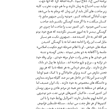
برنامه اتمی ج.ا. دفاع نمود . البته اضافه کرد که آنها جهت
تولید بمب احتیاج به زمان دارند و ما هم جهت تخریب کلیه
زیر ساخت های آنان باید از این زمان که برجام به ما می‌دهد
جهت آمادگی استفاده کنیم . “بوتو” رئیس جمهور سابق پا-
کستان میگفت ” ما اگر شده گرسنگی بکشیم باید صاحب
بمب اتمی شویم” . این کشور بمب را ساخت اما چیزی جز
گرسنگی بیشتر تا به امروز نصیبش نگردیده که هیچ خود بوتو
هم کله اش به دار کشیده شد . جمهوری نکبت هم بسیار
مایل است این راه را ادامه دهد اما نه با گرسنگی کشیدن
عمله های خودش . او با اعلام “مرحله دوم حکومت اسلامی”
جامعه را آگاهانه به دو بخش نموده ، بخش گرسنه و تشنه
غیر خودی ها و بخش رانت خوار مرفه خودی . برای رفاه خود
در ترکیه و…برج و بارو ساخته اند . میلیارد ها پول در بانک
خارج دارند . برای سفر درمانی به هر نقطه دنیا که هر روز
فحش نثارش می کنند ویزای خانوادگی و با کمک عمو اوباما
کارت سبز آمریکا ! در داخل هم بنز ضد گلوله سوارند.مدارس
و دانشگاه های مخصوص به خود دارند . یک ایران ضعیف اما
پر هیاهو در منطقه به نفع همه جز مردم عادی و میهن پرستان
این کشور است . حاکمان کشورهای عربی نفت خیز توجیهی
در ادامه لزوم بقایشان دارند ! اسرائیل روابط خود را با این
کشورها از هر نظر چفت می نماید . مسئله‌ فلسطین فراموش
میگردد . دلار های نفتی دوباره شسته شده و به جیب خریدار