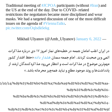
Traditional meeting of
#JCPOA
participants (without
#Iran
) and
the US at the end of the day. Due to COVID- related
restrictions the negotiators became more disciplined and wear
masks. We had a targeted discussion of one of the most difficult
issues on the agenda of
#ViennaTalks
.
pic.twitter.com/Oqlsdk6ekg
January 6, 2022
— Mikhail Ulyanov (@Amb_Ulyanov)
در ایران اغلب امامان جمعه در خطبه‌های نماز امروز ۱۷‌ دی درباره مذاکرات
اتمی وین صحبت کردند. امام جمعه سمنان
هشدار داده
«حفظ اقتدار کشور
مهم‌ترین موضوع در مذاکرات است و انتظار می‌رود مذاکره‌کنندگان ارشد از
یادداشت‌ها و روند موجود مطلع و نباید همه‌چیز محرمانه باشد.»
/1400/10/14/%d9%85%d8%b0%d8%a7%da%a9%d8%b1%d8%a7%d8%aa-
%d9%88%db%8c%d9%86-
%d8%ba%db%8c%d8%b1%d8%b1%d8%b3%d9%85%db%8c-
%d8%af%d9%86%d8%a8%d8%a7%d9%84-
%d9%85%db%8c%e2%80%8c%d8%b4%d9%88%d8%af%d8%9f