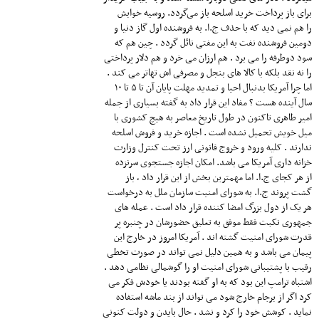
برای باز پرداخت خرید اسلحه باز می‌گردد. روسیه خوابش
را هم نمی دید که با حذف ج.ا. به فروشنده اول گاز دنیا و
دومین فروشنده نفت به این مفتی نائل گردد . چین هم که
سود دوطرفه را می برد . هم ارزان می خرد و هم دلار پرداختی
را نه نقد بلکه با کالا های بنجل و مصرفی اش تهاتر می کند .
اما چرا آمریکا بدنبال احیا و تمدید مهلت پایان آن تا ۵ تا ۱۰
سال آینده هست ؟ مفاد این قرار داد به گفته بسیاری از جمله
امیر طاهری تاکنون در طول تاریخ معاصر به هیچ کشوری با
میل خویش تحمیل نشده است . اجازه خرید و فروش اسلحه
ندارند . کلیه ورود و خروج قانونی ارز تحت کنترل وزارت
خزانه داری آمریکا می باشد. امکان اجازه جستجوی سرنزده
از هر کجای ج.ا. اما مهمترین بخش از این قرار داد ، باز
گشت پروند ج.ا. به شورای امنیت سازمان ملل به درخواست
هر یک از دول بزرگ امضا کننده قرار داد است . عمله های
جمهوری نکبت فقط موفق به تعلیق حضورشان در چنبره پر
قدرت شورای امنیت گشته اند . آمریکا امروز در خارج این
پیمان می باشد و به همین دلیل نمی تواند در صورت تخطی
رقیب با پشتیبانی شورای امنیت او را گوشمالی نظامی دهد .
اشتباه ترامپ این بود که به او گفته بودند یا خودش فکر می
کرد اگر از برجام خارج شود می تواند از بند ماشه استفاده
نماید . کوشش خود را کرد و نشد . حال بایدن و دولت کنونی