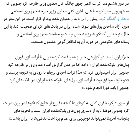
در دور هشتم مذاکرات اتمی چوی جانگ کان معاون وزیر خارجه کره جنوبی که
به شهر وین سفر کرده با علی باقری‌ کنی معاون وزیر خارجه جمهوری اسلامی
دیدار و گفتگو کرد
. پیش از این دیدار عنوان شده بود او قرار است در این سفر در
مورد آزاد ساختن پول‌های بلوکه شده ایران در بانک‌های کره‌ای صحبت کند با این
حال نتیجه این گفتگو هنوز مشخص نیست و مقامات جمهوری اسلامی و
رسانه‌های حکومتی در مورد آن به تناقض‌گویی مشغول هستند.
خبرگزاری
ایسنا
در گزارشی خبر از «موافقت کره جنوبی با آزادسازی فوری
پول‌های بلوکه‌شده ایران» داده اما در متن گزارش آمده معاون وزیر خارجه کره
جنوبی ابراز امیدواری کرد که مذاکرات احیای برجام به زودی به نتیجه برسند و
«دو طرف موافق بودند آزادسازی پول‌های بلوکه‌ شده ایران [در بانک‌های کره‌
جنوبی] باید فورا انجام شود.»
از سوی دیگر، باقری‌ کنی به کره‌ای‌ها گفته «فارغ از نتایج گفتگوها در وین، دولت
کره جنوبی موظف به آزادسازی پول‌های بلوکه‌شده ایران است و تحریم‌های
یکجانبه آمریکا نمی‌تواند توجیهی برای عدم پرداخت بدهی‌ها به ایران باشد.»