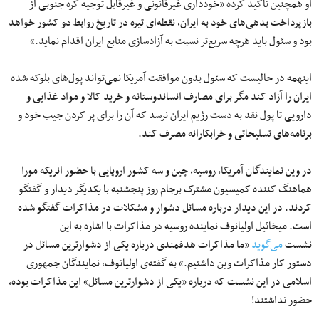
او همچنین تأکید کرده «خودداری غیرقانونی و غیرقابل توجیه کره جنوبی از
بازپرداخت بدهی‌های خود به ایران، نقطه‌ای تیره در تاریخ روابط دو کشور خواهد
بود و سئول باید هرچه سریع‌تر نسبت به آزادسازی منابع ایران اقدام نماید.»
اینهمه در حالیست که سئول بدون موافقت آمریکا نمی‌تواند پول‌های بلوکه شده
ایران را آزاد کند مگر برای مصارف انساندوستانه و خرید کالا و مواد غذایی و
دارویی تا پول نقد به دست رژیم ایران نرسد که آن را برای پر کردن جیب خود و
برنامه‌های تسلیحاتی و خرابکارانه مصرف کند.
در وین نمایندگان آمریکا، روسیه، چین و سه کشور اروپایی با حضور انریکه مورا
هماهنگ کننده کمیسیون مشترک برجام روز پنجشنبه با یکدیگر دیدار و گفتگو
کردند. در این دیدار درباره مسائل دشوار و مشکلات در مذاکرات گفتگو شده
است. میخائیل اولیانوف نماینده روسیه در مذاکرات با اشاره به این
نشست
می‌گوید
«ما مذاکرات هدفمندی درباره یکی از دشوارترین مسائل در
دستور کار مذاکرات وین داشتیم.» به گفته‌ی اولیانوف، نمایندگان جمهوری
اسلامی در این نشست که درباره «یکی از دشوارترین مسائل» این مذاکرات بوده،
حضور نداشتند!