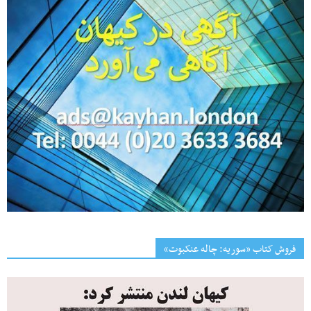
فروش کتاب «سوریه: چاله عنکبوت»