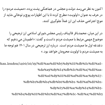
اکنون به نظر می‌رسد دولت و مجلس در هماهنگی پشت پرده، «معیشت مردم» را
در حرف به عنوان «اولویت» مطرح کرده تا با این اظهارات پوچ و توخالی شاید از
موج اعتراضی حذف این ارز فعلاً جلوگیری کنند.
در این میان، محمدباقر قالیباف رئیس مجلس شورای اسلامی ارز ترجیحی را
موضوع مهمی مرتبط با معیشت مردم دانست و گفت: «اطمینان می‌دهیم که
دغدغه اول ما معیشت مردم است. درباره ارز ترجیحی در سال ۱۴۰۱ هم توجه ما
به معیشت مردم با اولویت محرومان خواهد بود.»
kayhan.london/1400/10/19/%d8%aa%d8%b5%d9%88%db%8c%d8%a8-
%da%a9%d9%84%db%8c%d8%a7%d8%aa-
%d8%a8%d9%88%d8%af%d8%ac%d9%87-
%db%b1%db%b4%db%b0%db%b1-%d8%af%d8%b1-
%d9%85%d8%ac%d9%84%d8%b3-
%d8%b4%d9%88%d8%b1%d8%a7%db%8c-%d8%a7%d8%b3