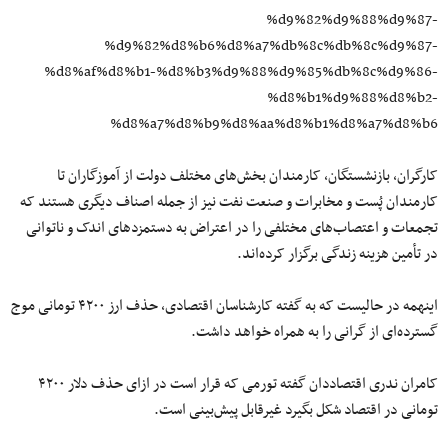
%d9%82%d9%88%d9%87-
%d9%82%d8%b6%d8%a7%db%8c%db%8c%d9%87-
%d8%af%d8%b1-%d8%b3%d9%88%d9%85%db%8c%d9%86-
%d8%b1%d9%88%d8%b2-
%d8%a7%d8%b9%d8%aa%d8%b1%d8%a7%d8%b6
کارگران، بازنشستگان، کارمندان بخش‌های مختلف دولت از آموزگاران تا
کارمندان پُست و مخابرات و صنعت نفت نیز از جمله اصناف دیگری هستند که
تجمعات و اعتصاب‌های مختلفی را در اعتراض به دستمزدهای اندک و ناتوانی
در تأمین هزینه‌ زندگی برگزار کرده‌اند.
اینهمه در حالیست که به گفته کارشناسان اقتصادی، حذف ارز ۴۲۰۰ تومانی موج
گسترده‌ای از گرانی را به همراه خواهد داشت.
کامران ندری اقتصاددان گفته تورمی که قرار است در ازای حذف دلار ۴۲۰۰
تومانی در اقتصاد شکل بگیرد غیرقابل پیش‌بینی است.