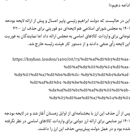
ادامه دهیم»!
این در حالیست که دولت ابراهیم رئیسی پاییز امسال و پیش از ارائه لایحه بودحه
۱۴۰۱ به مجلس شورای اسلامی هم لایحه‌ای دو فوریتی برای حذف ارز ۴۲۰۰
تومانی برای واردات کالاهای اساسی به مجلس ارائه داد اما نمایندگان به فوریت
این لایحه رأی منفی دادند و از دستور کار هیئت رئیسه خارج شد.
https://kayhan.london/1400/08/23/%d8%af%d8%b3%d8%aa-
%d8%af%d9%88%d9%84%d8%aa-
%d9%82%d8%a7%d8%b6%db%8c-%d9%85%d8%b1%da%af-
%d8%af%d8%b1-%d9%be%d9%88%d8%b3%d8%aa-
%da%af%d8%b1%d8%af%d9%88%d8%9b-
%d9%85%d8%ae%d8%a7%d9%84%d9%81
پس از آن حذف این ارز با بخشنامه‌ای از اوایل زمستان آغاز شد و در لایحه بودجه
۱۴۰۱ نیز منابعی برای ارائه ارز دولتی برای واردات کالاهای اساسی در نظر نگرفته
شده بود و در عمل دولت پیش‌بینی حذف این ارز را داشت.