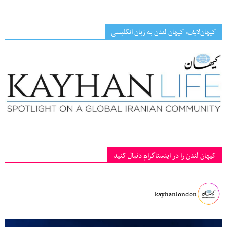
کیهان‌لایف، کیهان لندن به زبان انگلیسی
کیهان لندن را در اینستاگرام دنبال کنید
kayhanlondon