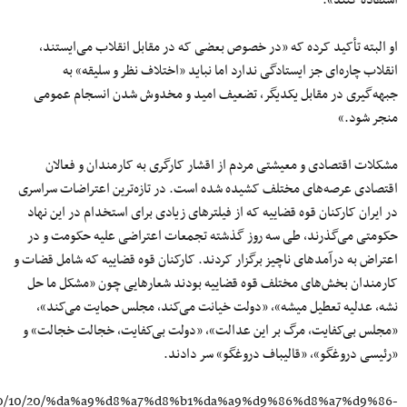
او البته تأکید کرده که «در خصوص بعضی که در مقابل انقلاب می‌ایستند،
انقلاب چاره‌ای جز ایستادگی ندارد اما نباید «اختلاف نظر و سلیقه» به
جبهه‌گیری در مقابل یکدیگر، تضعیف امید و مخدوش شدن انسجام عمومی
منجر شود.»
مشکلات اقتصادی و معیشتی مردم از اقشار کارگری به کارمندان و فعالان
اقتصادی عرصه‌های مختلف کشیده شده است. در تازه‌ترین اعتراضات سراسری
در ایران کارکنان قوه قضاییه که از فیلترهای زیادی برای استخدام در این نهاد
حکومتی می‌گذرند، طی سه روز گذشته تجمعات اعتراضی علیه حکومت و در
اعتراض به درآمدهای ناچیز برگزار کردند. کارکنان قوه قضاییه که شامل قضات و
کارمندان بخش‌های مختلف قوه قضاییه بودند شعارهایی چون «مشکل ما حل
نشه، عدلیه تعطیل میشه»، «دولت خیانت می‌کند، مجلس حمایت می‌کند»،
«مجلس بی‌کفایت، مرگ بر این عدالت»، «دولت بی‌کفایت، خجالت خجالت» و
«رئیسی دروغگو»، «قالیباف دروغگو» سر دادند.
1400/10/20/%da%a9%d8%a7%d8%b1%da%a9%d9%86%d8%a7%d9%86-