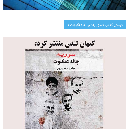
فروش کتاب «سوریه: چاله عنکبوت»