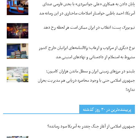
پایان دادن به همکاری «علی جوانمردی» با بخش فارسی صدای
آمریکا؛ احمد باطبی خواستار اصلاحات ساختاری در این رسانه شد
نیویورک پست: انقلاب در ایران ممکن است هر لحظه رخ دهد
نوع دیگری از سرکوب و ارعاب؛ وکالتنامه‌های ایرانیان خارج کشور
مشروط به استعلام از دادستانی و نهادهای امنیتی شد
بلبشو در مرزهای زمینی ایران و معطل ماندن هزاران کامیون؛
جمهوری اسلامی حتی با وجود محاصره دریایی هم مدیریت بحران
ندارد!
پربیننده‌ترین‌ در ۳۰ روز گذشته
جمهوری اسلامی از آغاز جنگ چقدر به آمریکا سود رسانده؟