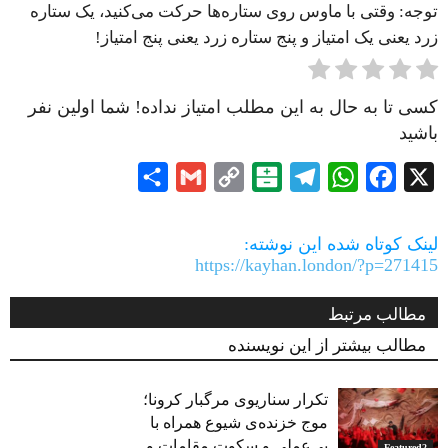
توجه: وقتی با ماوس روی ستاره‌ها حرکت می‌کنید، یک ستاره
زرد یعنی یک امتیاز و پنج ستاره زرد یعنی پنج امتیاز!
کسی تا به حال به این مطلب امتیاز نداده! شما اولین نفر
باشید
Share
Gmail
Copy
Balatarin
Telegram
WhatsApp
Facebook
X
Link
لینک کوتاه شده این نوشته:
https://kayhan.london/?p=271415
مطالب مرتبط
مطالب بیشتر از این نویسنده
تکرار سناریوی مرگبار کرونا؛
موج خزنده‌ی شیوع همراه با
بی‌عملی و سکوت مقامات و
Featured2