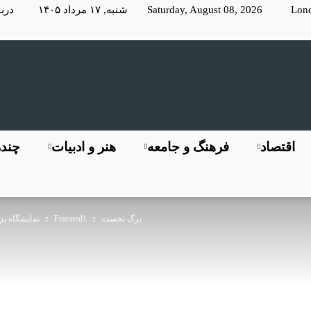
Lon
Saturday, August 08, 2026 شنبه, ۱۷ مرداد ۱۴۰۵
دربا
KayhanLondon
اقتصاد
فرهنگ و جامعه
هنر و ادبیات
چندر
برگ نخست
Featured1
نمایشگاه بزر
کیهان
لندن