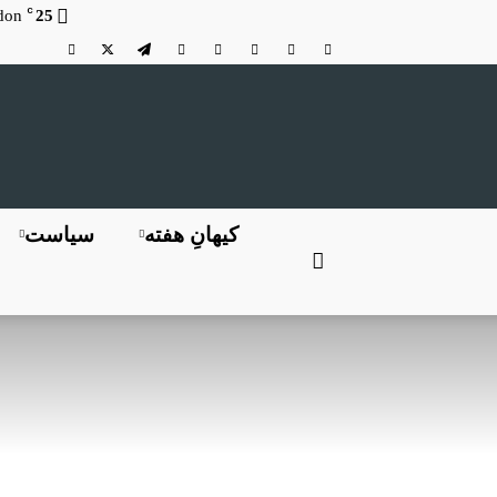
C
don
25
کیهانِ هفته
سیاست