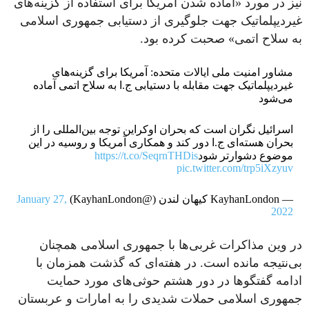
نیز در مورد «آماده شدن آمریکا برای استفاده از گزینه‌های
غیردیپلماتیک جهت جلوگیری از دستیابی جمهوری اسلامی
به سلاح اتمی» صحبت کرده بود.
مشاور امنیت ملی ایالات متحده: آمریکا برای گزینه‌های
غیردیپلماتیک جهت مقابله با دستیابی ج.ا به سلاح اتمی آماده
می‌شود
اسرائیل نگران‌ است که بحران اوکراین توجه بین‌المللی را از
بحران هسته‌ای ج.ا دور کند و همکاری آمریکا و روسیه در این
موضوع دشوارتر شود
https://t.co/SeqrnTHDis
pic.twitter.com/trp5iXzyuv
— KayhanLondon کیهان لندن (@KayhanLondon)
January 27,
2022
در وین مذاکرات غربی‌ها با جمهوری اسلامی همچنان
بی‌نتیجه مانده است. در هفته‌ای که گذشت همزمان با
ادامه گفتگوها در دور هشتم حوثی‌های مورد حمایت
جمهوری اسلامی حملات شدیدی را به امارات و عربستان