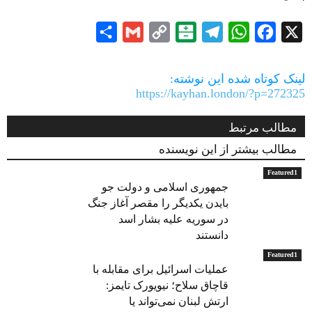
Share
Gmail
Copy
Balatarin
Telegram
WhatsApp
Facebook
X
Link
لینک کوتاه شده این نوشته:
https://kayhan.london/?p=272325
مطالب مرتبط
مطالب بیشتر از این نویسنده
Featured1
جمهوری اسلامی و دولت جو
بایدن یکدیگر را مقصر آغاز جنگ
در سوریه علیه بشار اسد
دانستند
Featured1
عملیات اسرائیل برای مقابله با
قاچاق سلاح؛ نیویورک تایمز:
ارتش لبنان نمی‌تواند یا