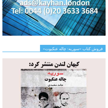
فروش کتاب «سوریه: چاله عنکبوت»