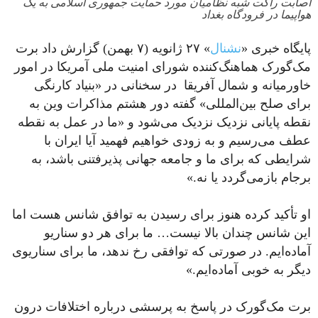
اصابت راکت شبه نظامیان مورد حمایت جمهوری اسلامی به یک
هواپیما در فرودگاه بغداد
پایگاه خبری «
نشنال
» ۲۷ ژانویه (۷ بهمن) گزارش داد برت
مک‌گورک هماهنگ‌کننده شورای امنیت ملی آمریکا در امور
خاورمیانه و شمال آفریقا در سخنانی در «بنیاد کارنگی
برای صلح بین‌المللی» گفته دور هشتم مذاکرات وین به
نقطه پایانی نزدیک نزدیک می‌شود و «ما در عمل به نقطه‌
عطف می‌رسیم و به‌ زودی خواهیم فهمید آیا ایران با
شرایطی که برای ما و جامعه جهانی پذیرفتنی‌ باشد، به
برجام بازمی‌گردد یا نه.»
او تأکید کرده هنوز برای رسیدن به توافق شانس هست اما
این شانس چندان بالا نیست… ما برای هر دو سناریو
آماده‌ایم. در صورتی که توافقی رخ ندهد، ما برای سناریوی
دیگر به‌ خوبی آماده‌ایم.»
برت مک‌گورک در پاسخ به پرسشی درباره اختلافات درون