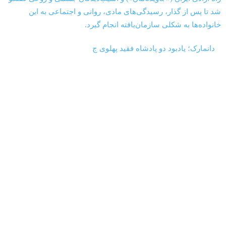
‏‏‏ ‏‏ ‏ دانمارک؛ یادبود دو پادشاه فقید پهلوی ج