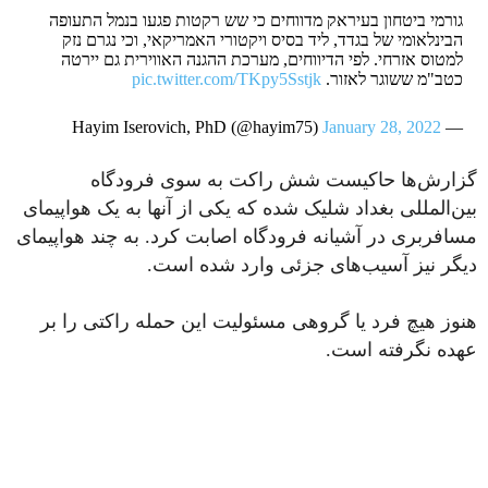
גורמי ביטחון בעיראק מדווחים כי שש רקטות פגעו בנמל התעופה
הבינלאומי של בגדד, ליד בסיס ויקטורי האמריקאי, וכי נגרם נזק
למטוס אזרחי. לפי הדיווחים, מערכת ההגנה האווירית גם יירטה
כטב"מ ששוגר לאזור.
pic.twitter.com/TKpy5Sstjk
January 28, 2022
— Hayim Iserovich, PhD (@hayim75)
گزارش‌ها حاکیست شش راکت به سوی فرودگاه
بین‌‌المللی بغداد شلیک شده که یکی از آنها به یک هواپیمای
مسافربری در آشیانه فرودگاه اصابت کرد. به چند هواپیمای
دیگر نیز آسیب‌های جزئی وارد شده است.
هنوز هیچ فرد یا گروهی مسئولیت این حمله راکتی را بر
عهده نگرفته است.