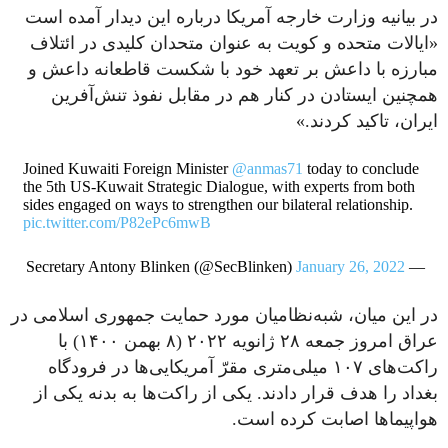
در بیانیه وزارت خارجه آمریکا درباره این دیدار آمده است
«ایالات متحده و کویت به عنوان متحدان کلیدی در ائتلاف
مبارزه با داعش بر تعهد خود با شکست قاطعانه داعش و
همچنین ایستادن در کنار هم در مقابل نفوذ تنش‌آفرین
ایران، تاکید کردند.»
Joined Kuwaiti Foreign Minister
@anmas71
today to conclude
the 5th US-Kuwait Strategic Dialogue, with experts from both
sides engaged on ways to strengthen our bilateral relationship.
pic.twitter.com/P82ePc6mwB
January 26, 2022
— Secretary Antony Blinken (@SecBlinken)
در این میان، شبه‌نظامیان مورد حمایت جمهوری اسلامی در
عراق امروز جمعه ۲۸ ژانویه ۲۰۲۲ (۸ بهمن ۱۴۰۰) با
راکت‌های ۱۰۷ میلی‌متری مقرّ آمریکایی‌ها در فرودگاه
بغداد را هدف قرار دادند. یکی از راکت‌ها به بدنه یکی از
هواپیماها اصابت کرده است.