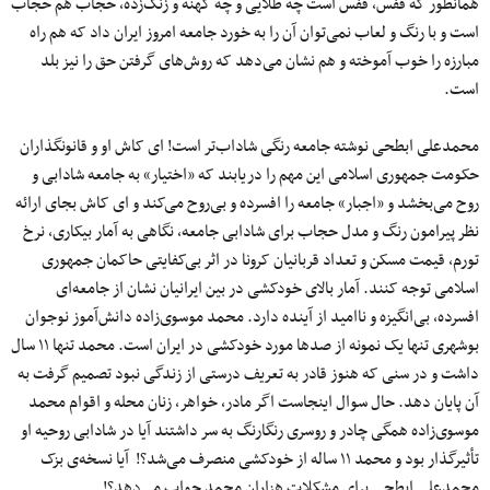
همانطور که قفس، قفس است چه طلایی و چه کهنه و زنگ‌زده، حجاب هم حجاب
است و با رنگ و لعاب نمی‌توان آن را به خورد جامعه امروز ایران داد که هم راه
مبارزه را خوب آموخته و هم نشان می‌دهد که روش‌های گرفتن حق را نیز بلد
است.
محمدعلی ابطحی نوشته جامعه رنگی شاداب‌تر است! ای کاش او و قانونگذاران
حکومت جمهوری اسلامی این مهم را دریابند که «اختیار» به جامعه شادابی و
روح می‌بخشد و «اجبار» جامعه را افسرده و بی‌روح می‌کند و ای کاش بجای ارائه
نظر پیرامون رنگ و مدل حجاب برای شادابی جامعه، نگاهی به آمار بیکاری، نرخ
تورم، قیمت مسکن و تعداد قربانیان کرونا در اثر بی‌کفایتی حاکمان جمهوری
اسلامی توجه کنند. آمار بالای خودکشی در بین ایرانیان نشان از جامعه‌ای
افسرده، بی‌انگیزه و ناامید از آینده دارد. محمد موسوی‌زاده دانش‌آموز نوجوان
بوشهری تنها یک نمونه از صدها مورد خودکشی در ایران است. محمد تنها ۱۱ سال
داشت و در سنی که هنوز قادر به تعریف درستی از زندگی نبود تصمیم گرفت به
آن پایان دهد. حال سوال اینجاست اگر مادر، خواهر، زنان محله و اقوام محمد
موسوی‌زاده همگی چادر و روسری رنگارنگ به سر داشتند آیا در شادابی روحیه او
تأثیرگذار بود و محمد ۱۱ ساله از خودکشی منصرف می‌شد؟! آیا نسخه‌ی بزک
محمدعلی ابطحی برای مشکلات هزاران محمد جواب می‌دهد؟!