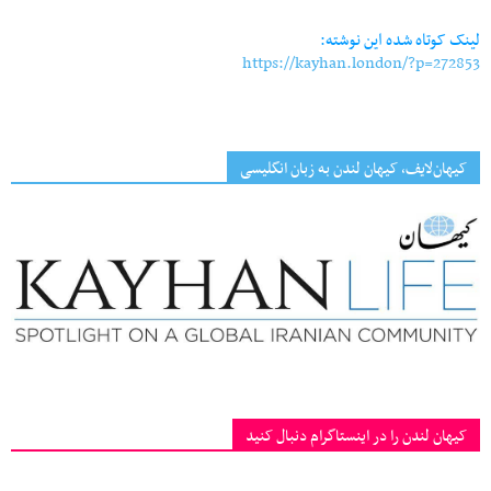
لینک کوتاه شده این نوشته:
https://kayhan.london/?p=272853
کیهان‌لایف، کیهان لندن به زبان انگلیسی
کیهان لندن را در اینستاگرام دنبال کنید