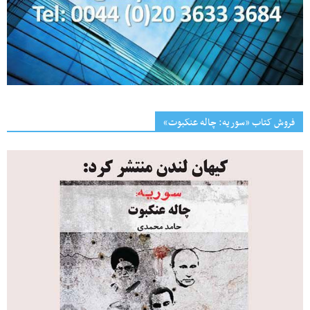
فروش کتاب «سوریه: چاله عنکبوت»