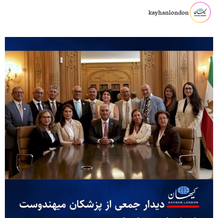
kayhanlondon