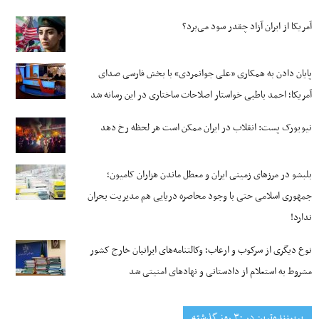
آمریکا از ایران آزاد چقدر سود می‌برد؟
پایان دادن به همکاری «علی جوانمردی» با بخش فارسی صدای
آمریکا؛ احمد باطبی خواستار اصلاحات ساختاری در این رسانه شد
نیویورک پست: انقلاب در ایران ممکن است هر لحظه رخ دهد
بلبشو در مرزهای زمینی ایران و معطل ماندن هزاران کامیون؛
جمهوری اسلامی حتی با وجود محاصره دریایی هم مدیریت بحران
ندارد!
نوع دیگری از سرکوب و ارعاب؛ وکالتنامه‌های ایرانیان خارج کشور
مشروط به استعلام از دادستانی و نهادهای امنیتی شد
پربیننده‌ترین‌ در ۳۰ روز گذشته