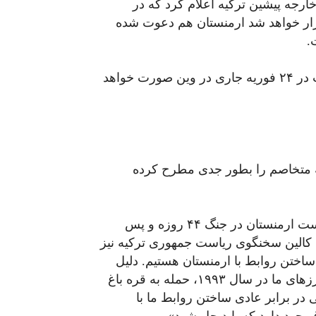
ارجه پیشین ترکیه اعلام کرد که در
رگزار خواهد شد ارمنستان هم دعوت شده
.
طبق اعلام اخیر طرفین دیدار بعدی نمایندگان دو دولت در ۲۴ فوریه جاری در وین صورت خواهد
 متخاصم را بطور جدی مطرح کرده
– از میان رفتن موانع آغاز روابط از نظر ترکیه با شکست ارمنستان در جنگ ۴۴ روزه و پس
م کالین سخنگوی ریاست جمهوری ترکیه نیز
 ساختن روابط با ارمنستان هستیم. دلیل
اصلی پایان روابط دیپلماتیک ما با ارمنستان و بستن مرزهای ما در سال ۱۹۹۳، حمله به قره باغ
 در برابر عادی ساختن روابط ما با
 وجود دارد که باید حل شود».