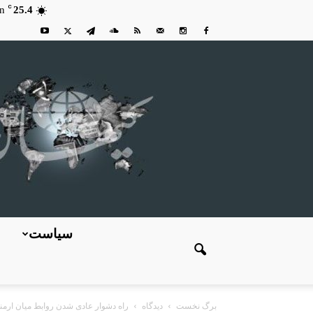
C
n
25.4
سیاست
برگ نخست
دیدگاه
راه دشوار عادی شدن روابط میان ارمن