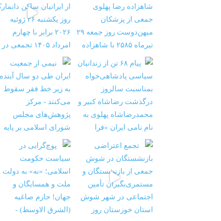
‏‏‏ ‏‏ ‏ نیمی از جمعیت ایران طی دو سال آینده به ز
شستگان در شوش جمعی از
‏‏‏ ‏‏ ‏ پوچ‌گرایی در سیاست حکومت اسلامی؛ «نه» به