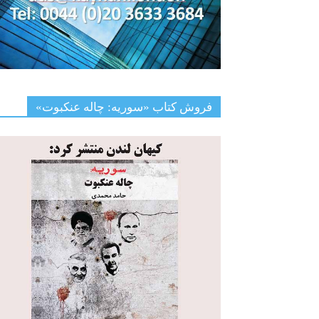
فروش کتاب «سوریه: چاله عنکبوت»