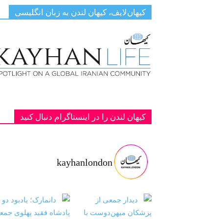
کیهان‌لایف، کیهان لندن به زبان انگلیسی
کیهان لندن را در اینستاگرام دنبال کنید
kayhanlondon
ت با شاهزا
‏‏‏ ‏‏ ‏ دانمارک؛ یادبود دو پادشاه فقید پهلوی ج