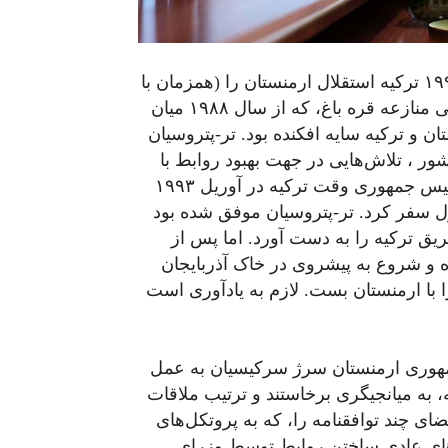
پیش از آن، پس از فروپاشی اتحاد شوری سابق در ۱۹۹۱ ترکیه استقلال ارمنستان را (همزمان با
پنج جمهوری سابق شوروی) به رسمیت شناخه بود. ولی منازعه قره باغ، که از سال ۱۹۸۸ میان
و ترکیه سایه افکنده بود. تر-پتروسیان
ر ، تلاش‌هایی در جهت بهبود روابط با
ترکیه به عمل آورد. وی هنگامی‌ که تورگوت اوزال، رییس جمهوری وقت ترکیه در آوریل ۱۹۹۳
 سفر کرد. تر-پتروسیان موفق شده بود
ریق ترکیه را به دست آورد. اما پس از
ده و شروع به پیشروی در خاک آذربایجان
را با ارمنستان بست. لازم به یادآوری است
وری ارمنستان سرژ سرکیسیان به عمل
، به میانجیگری برخاستند و ترتیب ملاقات
ای چند توافقنامه را، که به پروتکل‌های
ادند. در اکتبر در ۲۰۰۹، پروتکل‌های عادی ساختن روابط توسط وزرای