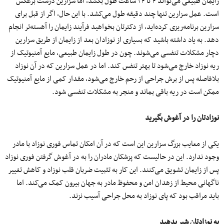
زایمان طبیعی می‌تواند ۴ تا ۲۴ ساعت طول بکشد، اما سزارین درست برعکس
است. عمل سزارین تنها چند دقیقه طول می‌کشد. با این حال، اگر از قبل برای
سزارین برنامه‌ریزی کرده‌اید، از دکترتان بخواهید فرآیند زایمان را آهسته‌تر انجام
دهد. به یاد داشته باشید که بسیاری از نوزادان بعد از زایمان از طریق سزارین
دچار مشکلات تنفسی می‌شوند. چون در طول زایمان طبیعی، مایع آمنیوتیک از
ریه نوزاد خارج می‌شود تا بهتر تنفس کند. اما در عمل سزارین که در آن نوزاد
بلافاصله پس از برش جراحی از رحم خارج می‌شود، مقدار کمی‌ از مایع آمنیوتیک
ممکن است در ریه باقی بماند و منجر به مشکلات تنفسی شود.
نوزادتان را در آغوش بگیرید
یکی از معایب بزرگ سزارین این است که در آن امکان تماس فوری نوزاد با مادر
وجود ندارد. این در حالیست که پزشکان مادران را به در آغوش گرفتن فوری نوزاد
پس از زایمان تشویق می‌کنند. این کار به تثبیت ضربان قلب نوزاد و کاهش تغییر
ناگهانی محیط از زهدان امن و محفوظ مادر به جهان بیرون کمک می‌کند. اما
باید مراقب بود که پای نوزاد به محل جراحی آسیب نزند.
به نوزادتان شیر بدهید