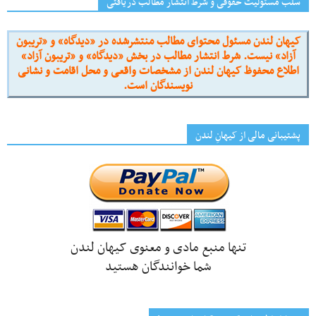
سلب مسئولیت حقوقی و شرط انتشار مطالب دریافتی
کیهان لندن مسئول محتوای مطالب منتشرشده در «دیدگاه» و «تریبون
آزاد» نیست. شرط انتشار مطالب در بخش «دیدگاه» و «تریبون آزاد»
اطلاع محفوظ کیهان لندن از مشخصات واقعی و محل اقامت و نشانی
نویسندگان است.
پشتیبانی مالی از کیهانِ لندن
تنها منبع مادی و معنوی کیهان لندن
شما خوانندگان هستید