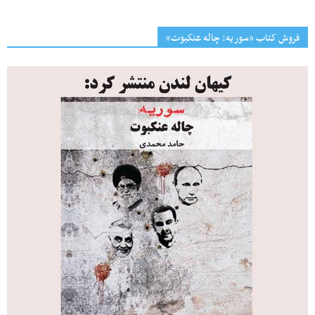
فروش کتاب «سوریه: چاله عنکبوت»