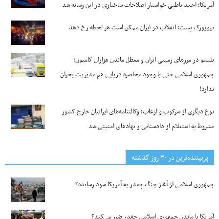
آمریکا؛ احمد باطبی خواستار اصلاحات ساختاری در این رسانه شد
نیویورک پست: انقلاب در ایران ممکن است هر لحظه رخ دهد
بلبشو در مرزهای زمینی ایران و معطل ماندن هزاران کامیون؛
جمهوری اسلامی حتی با وجود محاصره دریایی هم مدیریت بحران
ندارد!
نوع دیگری از سرکوب و ارعاب؛ وکالتنامه‌های ایرانیان خارج کشور
مشروط به استعلام از دادستانی و نهادهای امنیتی شد
پربیننده‌ترین‌ در ۳۰ روز گذشته
جمهوری اسلامی از آغاز جنگ چقدر به آمریکا سود رسانده؟
آمریکا با ماندن جمهوری اسلامی چقدر ضرر می‌کند؟