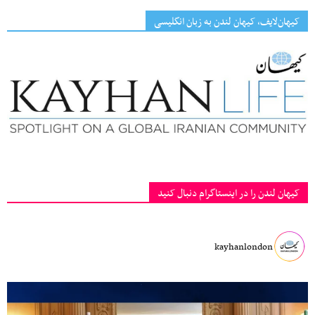
کیهان‌لایف، کیهان لندن به زبان انگلیسی
کیهان لندن را در اینستاگرام دنبال کنید
kayhanlondon