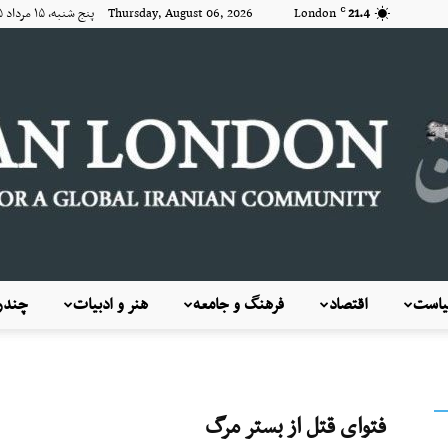
21.4
London
Thursday, August 06, 2026 پنج شنبه, ۱۵ مرداد ۱۴۰۵
C
است
اقتصاد
فرهنگ و جامعه
هنر و ادبیات
چندرس
KayhanLondon
فتوای قتل از بستر مرگ