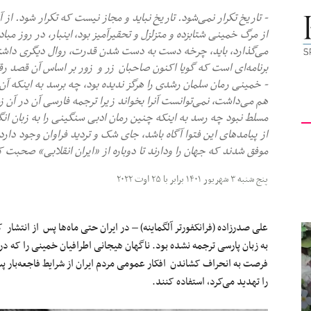
- تاریخ تكرار نمی‌شود. تاریخ نباید و مجاز نیست که تكرار شود. از
کیهان
از مرگ خمینی شتابزده و متزلزل و تحقیرآمیز بود، اینبار، در روز م
می‌گذارد، باید، چرخه دست به دست شدن قدرت، روال دیگری داشت
برنامه‌ای است که گویا اکنون صاحبان زر و زور بر اساس آن قصد رق
- خمینی رمان سلمان رشدی را هرگز ندیده بود، چه برسد به اینکه آن 
هم می‌داشت، نمی‌توانست آنرا بخواند زیرا ترجمه فارسی آن در آن 
لندن
مسلط نبود چه رسد به اینکه چنین رمان ادبی سنگینی را به زبان انگ
از پیامدهای این فتوا آگاه باشد، جای شک و تردید فراوان وجود دارد
موفق شدند که جهان را ودارند تا دوباره از «ایران انقلابی» صحبت ک
پنج شنبه ۳ شهریور ۱۴۰۱ برابر با ۲۵ اوت ۲۰۲۲
علی صدرزاده (فرانکفورتر آلگماینه) – در ایران حتی ماه‌ها پس از انتش
به زبان پارسی ترجمه نشده بود. ناگهان هیجانی اطرافیان خمینی را که در ب
فرصت به انحراف کشاندن افکار عمومی‌ مردم ایران از شرایط فاجعه‌بار
را تهدید می‌کرد، استفاده کنند.