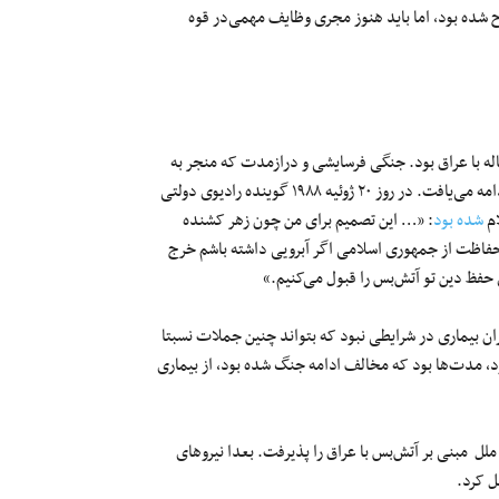
ح شده بود، اما باید هنوز مجری وظایف مهمی‌در قوه
ه با عراق بود. جنگی فرسایشی و درازمدت که منجر به
مرگ و مجروح شدن صد‌ها هزار تن شده بود و بایستی تا «آزادی قدس» ادامه می‌یافت. در روز ۲۰ ژوئیه ۱۹۸۸ گوینده رادیوی دولتی
ام
شده بود
: «… این تصمیم برای من چون زهر کشنده
حفاظت از جمهوری اسلامی اگر آبرویی داشته باشم خرج
ی حفظ دین تو آتش‌بس را قبول می‌کنیم.»
ان بیماری در شرایطی نبود که بتواند چنین جملات نسبتا
ود، مدت‌ها بود که مخالف ادامه جنگ شده بود، از بیماری
ماره ۵۹۸ شورای امنیت سازمان ملل مبنی بر آتش‌بس با عراق را پذیرفت. بعدا نیرو‌های
ل کرد.