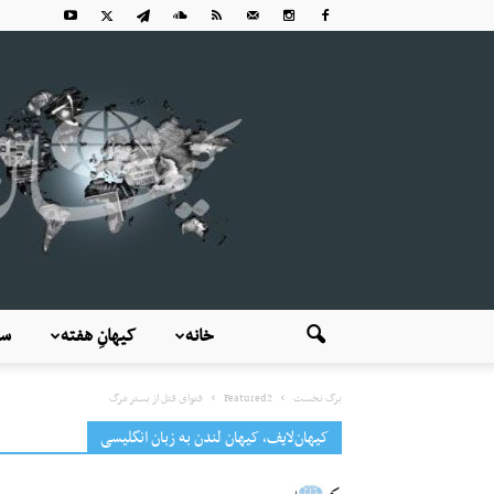
خانه
کیهانِ هفته
سی
برگ نخست
Featured2
فتوای قتل از بستر مرگ
کیهان‌لایف، کیهان لندن به زبان انگلیسی