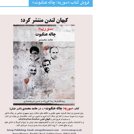
فروش کتاب «سوریه: چاله عنکبوت»