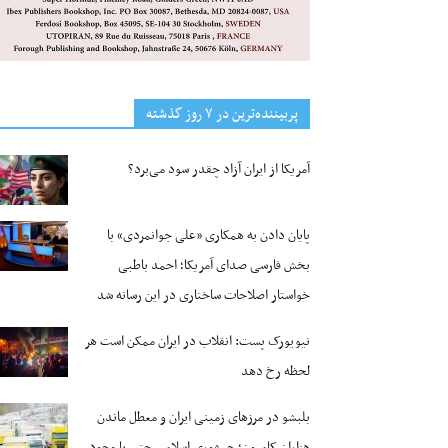
پربیننده‌ترین‌ در ۷ روز گذشته
آمریکا از ایران آزاد چقدر سود می‌برد؟
پایان دادن به همکاری «علی جوانمردی» با
بخش فارسی صدای آمریکا؛ احمد باطبی
خواستار اصلاحات ساختاری در این رسانه شد
نیویورک پست: انقلاب در ایران ممکن است هر
لحظه رخ دهد
بلبشو در مرزهای زمینی ایران و معطل ماندن
هزاران کامیون؛ جمهوری اسلامی حتی با وجود