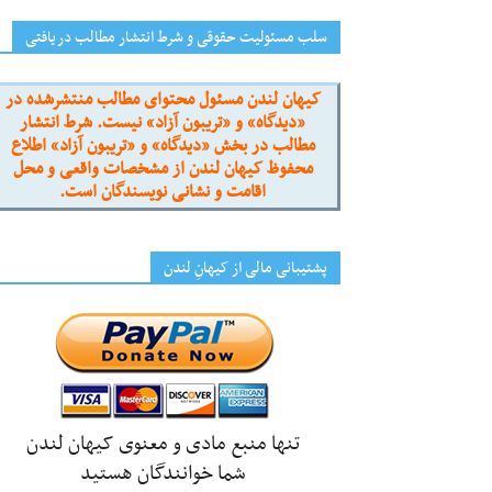
سلب مسئولیت حقوقی و شرط انتشار مطالب دریافتی
کیهان لندن مسئول محتوای مطالب منتشرشده در
«دیدگاه» و «تریبون آزاد» نیست. شرط انتشار
مطالب در بخش «دیدگاه» و «تریبون آزاد» اطلاع
محفوظ کیهان لندن از مشخصات واقعی و محل
اقامت و نشانی نویسندگان است.
پشتیبانی مالی از کیهانِ لندن
تنها منبع مادی و معنوی کیهان لندن
شما خوانندگان هستید