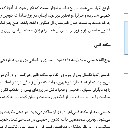
تاریخ تکرار نمی‌شود. تاریخ نباید و مجاز نیست که تکرار شود. از آنجا ک
خمینی شتابزده و متزلزل و تحقیرآمیز بود، اینبار، در روز مبادا که دومین 
چرخه دست به دست شدن قدرت، روال دیگری داشته باشد. هیچ چیز نباید
اکنون صاحبان زر و زور بر اساس آن قصد رقم زدن صحنه سیاسی ایران را 
سکته قلبی
روح‌الله خمینی سوم ژوئیه ۱۹۸۹ مُرد. بیماری و ناتوانی وی بر روند تاریخی برپایی و آینده جمهوری اسلامی تاثیر بسزایی داشت.
خمینی تنها یکسال پس از پیروزی انقلاب سکته قلبی می‌کند. او در آن دور
می‌رسید که او قصد دارد در شهری بماند که در آن زندگی کرده و انقلاب 
را به دیگران بسپارد. خمینی و همراهانش در روزهای پیش از انقلاب تکر
سیاست را ندارد. صرف نظر از اینکه وی حقیقت را بیان کرده و یا به گفت
خمینی بعد از سکته قلبی‌اش در تهران ساکن می‌شود. در محل سکونت وی،
می‌شود. بهترین متخصصین قلب کشور از خمینی مراقبت می‌کنند. خمینی 
شبانه‌روزی زیر نظر پزشکان و متخصص قلب قرار داشت. بدین ترتیب او مو