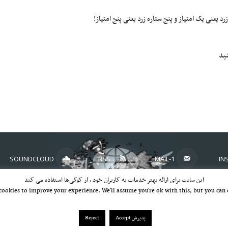
 یعنی یک امتیاز و پنج ستاره زرد یعنی پنج امتیاز!
شید
Sha
SOUNDCLOUD
RSS
MAIL-1
IN
این سایت برای ارائه بهتر خدمات به کاربران خود ، از کوکی‌ها استفاده می کند
YOUTUBE
cookies to improve your experience. We'll assume you're ok with this, but you can 
پذیرش Accept
Reject
london 2000-2026©