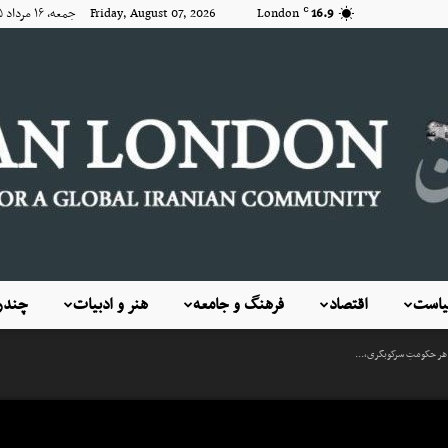
16.9
London
Friday, August 07, 2026 جمعه, ۱۶ مرداد ۱۴۰۵
C
است
اقتصاد
فرهنگ و جامعه
هنر و ادبیات
چندرس
KayhanLondon
 هر حکومتِ سرکوبگری،...