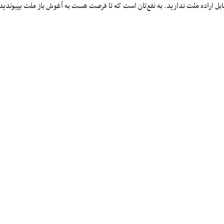
ل اراده ملت ندارید. به نفع‌تان است که تا فرصت هست به آغوش باز ملت بپیوندید