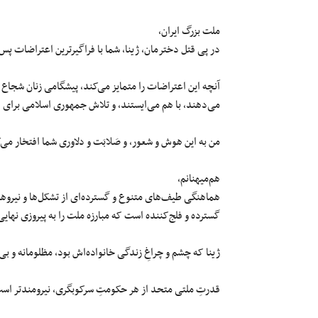
ملت بزرگ ایران،
در پی قتل دخترمان، ژینا، شما با فراگیرترین اعتراضات پس از آبان ۹۸، نقطه غیر بازگشتی را در راهِ پس گرفتن میهن‌مان از رژیم ضد ایرانی جمهوری ا
آنچه این اعتراضات را متمایز می‌کند، پیشگامی زنان شجاع و 
می‌دهند، با هم می‌ایستند، و تلاش جمهوری اسلامی برای ایج
من به این هوش و شعور، و صَلابَت و دلاوری شما افتخار می‌
هم‌میهنانم،
هماهنگی طیف‌های متنوع و گسترده‌ای از تشکل‌ها و نیروهای
گسترده و فلج‌کننده است که مبارزه ملت را به پیروزی نهای
ژینا که چشم و چراغِ زندگی خانواده‌اش بود، مظلومانه و ب
قدرتِ ملتی متحد از هر حکومتِ سرکوبگری، نیرومندتر اس