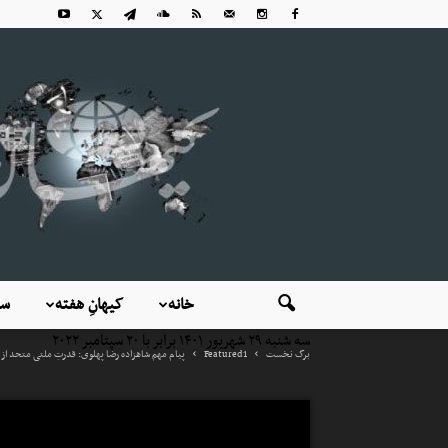
خانه
کیهانِ هفته
سی
سه شنبه ۲۹ شهریور ۱۴۰۱ برابر با ۲۰ سپتامبر ۲۰۲۲
برگ نخست
Featured1
پیام مهم شاهزاده رضا پهلوی: قدرتِ ملتی متحد از