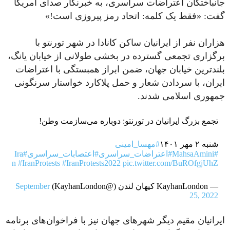
جانباختگان اعتراضات سراسری، به خبرنگار صدای آمریکا
گفت: «فقط یک کلمه: اتحاد رمز پیروزی است!»
هزاران نفر از ایرانیان ساکن کانادا در شهر تورنتو با
برگزاری تجمعی گسترده در بخشی طولانی از خیابان یانگ،
بلندترین خیابان جهان، ضمن ابراز همبستگی با اعتراضات
ایران، با سردادن شعار و حمل پلاکارد خواستار سرنگونی
جمهوری اسلامی شدند.
تجمع بزرگ ایرانیان در تورنتو: دوباره می‌سازمت وطن!
شنبه ۲ مهر ۱۴۰۱
#مهسا_امینی
#MahsaAmini
#اعتراضات_سراسری
#اعتصابات_سراسری
#Ira
n
#IranProtests
#IranProtests2022
pic.twitter.com/BuROfgjUhZ
— KayhanLondon کیهان لندن (@KayhanLondon)
September
25, 2022
ایرانیان مقیم دیگر شهرهای جهان نیز با فراخوان‌های برنامه