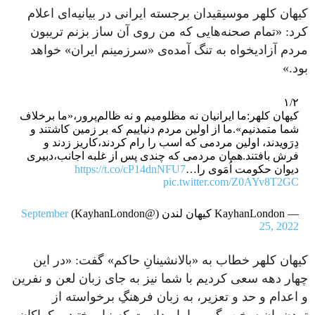
کیهان کلهر موسیقیدان برجسته ایرانی در بیانیه‌ای اعلام
کرد: «تمام صحنه‌هایی که من روی آن ساز بزنم تریبون
مردم آزادیخواه به تنگ آمده‌ی «سرزمینم ایران» خواهد
بود.»
۱/۲
کیهان کلهر:ما ایرانیان نه مظلومیم و نه ظالم‌پرور،«ما برخلاف
شما متمدنیم».ما از اولین مردم دنیاییم که بر زمین کاشتند و
دِرَویدند، اولین مردمی که اسب را رام کردند،کاریز زدند و
فرش بافتند.همان مردمی که چندی پس از غلبه اجانب،دبیری
دیوان حکومت اُمَوی را…
https://t.co/cP14dnNFU7
pic.twitter.com/Z0AYv8T2GC
— KayhanLondon کیهان لندن (@KayhanLondon)
September
25, 2022
کیهان کلهر خطاب به «بالانشینانِ حاکم» گفت: «در این
چهار دهه سعی کردیم با شما نیز به جای زبان لعن و نفرین
و اعدام و حد و تعزیر، به زبان فرهنگِ برخواسته از