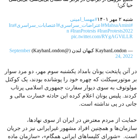
حیا کن!
شنبه ۲ مهر ۱۴۰۱
#مهسا_امینی
#MahsaAmini
#اعتراضات_سراسری
#اعتصابات_سراسری
#Ira
n
#IranProtests
#IranProtests2022
pic.twitter.com/RYgAGViLLR
— KayhanLondon کیهان لندن (@KayhanLondon)
September
24, 2022
در آتن پایتخت یونان بامداد یکشنبه سوم مهر، دو مرد سوار
بر موتورسیکلت که چهره خود را پوشانده بودند، یک کوکتل
مولوتوف به سوی دیوار سفارت جمهوری اسلامی پرتاب
کردند. پلیس یونان اعلام کرده این حادثه خسارت مالی و
جانی در پی نداشته است.
حمایت از مردم معترض در ایران از سوی نهادها،
سازمان‌ها و همچنین افراد مشهور غیرایرانی نیز در جریان
است. «شورای کلیساهای ایرانی همگام»، «سازمان ماده