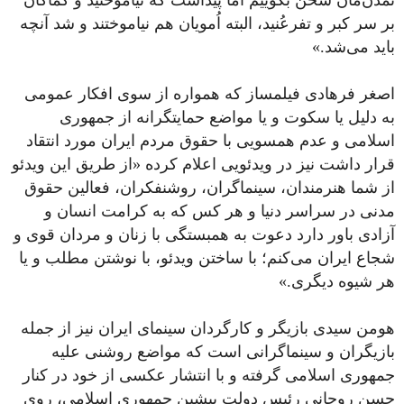
تمدن‌مان سخن بگوییم اما پیداست که نیاموختید و کماکان
بر سر کبر و تفرعُنید، البته اُمویان هم نیاموختند و شد آنچه
باید می‌شد.»
اصغر فرهادی فیلمساز که همواره از سوی افکار عمومی
به دلیل یا سکوت و یا مواضع حمایتگرانه از جمهوری
اسلامی و عدم همسویی با حقوق مردم ایران مورد انتقاد
قرار داشت نیز در ویدئویی اعلام کرده «از طریق این ویدئو
از شما هنرمندان، سینماگران، روشنفکران، فعالین حقوق
مدنی در سراسر دنیا و هر کس که به کرامت انسان و
آزادی باور دارد دعوت به همبستگی با زنان و مردان قوی و
شجاع ایران می‌کنم؛ با ساختن ویدئو، با نوشتن مطلب و یا
هر شیوه دیگری.»
هومن سیدی بازیگر و کارگردان سینمای ایران نیز از جمله
بازیگران و سینماگرانی است که مواضع روشنی علیه
جمهوری اسلامی گرفته و با انتشار عکسی از خود در کنار
حسن روحانی رئیس دولت پیشین جمهوری اسلامی، روی