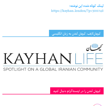
لینک کوتاه شده این نوشته:
https://kayhan.london/?p=300248
کیهان‌لایف، کیهان لندن به زبان انگلیسی
کیهان لندن را در اینستاگرام دنبال کنید