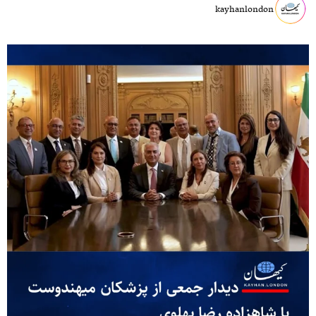
kayhanlondon