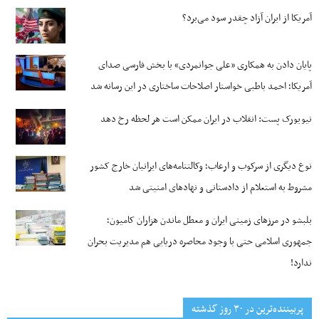
آمریکا از ایران آزاد چقدر سود می‌برد؟
پایان دادن به همکاری «علی جوانمردی» با بخش فارسی صدای
آمریکا؛ احمد باطبی خواستار اصلاحات ساختاری در این رسانه شد
نیویورک پست: انقلاب در ایران ممکن است هر لحظه رخ دهد
نوع دیگری از سرکوب و ارعاب؛ وکالتنامه‌های ایرانیان خارج کشور
مشروط به استعلام از دادستانی و نهادهای امنیتی شد
بلبشو در مرزهای زمینی ایران و معطل ماندن هزاران کامیون؛
جمهوری اسلامی حتی با وجود محاصره دریایی هم مدیریت بحران
ندارد!
پربیننده‌ترین‌ در ۳۰ روز گذشته