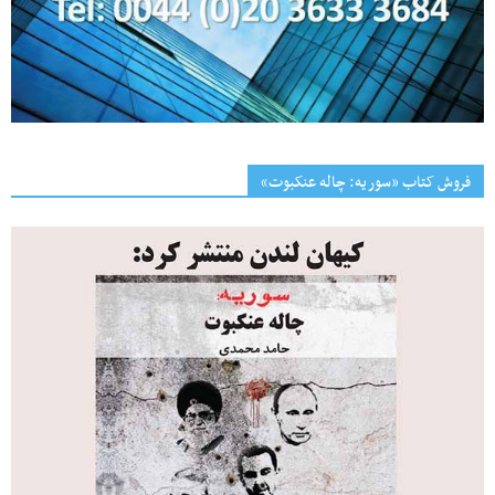
فروش کتاب «سوریه: چاله عنکبوت»