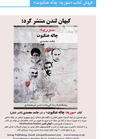
فروش کتاب «سوریه: چاله عنکبوت»