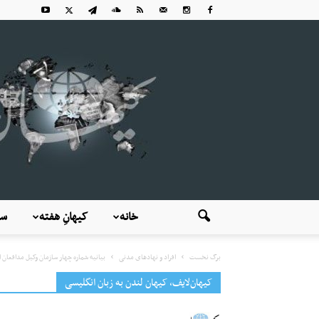
خانه
کیهانِ هفته
سی
برگ نخست
افراد و نهادهای مدنی
بیانیه شماره چهار سازمان وکیل مدافعان ا
کیهان‌لایف، کیهان لندن به زبان انگلیسی