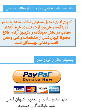
سلب مسئولیت حقوقی و شرط انتشار مطالب دریافتی
کیهان لندن مسئول محتوای مطالب منتشرشده در
«دیدگاه» و «تریبون آزاد» نیست. شرط انتشار
مطالب در بخش «دیدگاه» و «تریبون آزاد» اطلاع
محفوظ کیهان لندن از مشخصات واقعی و محل
اقامت و نشانی نویسندگان است.
پشتیبانی مالی از کیهانِ لندن
تنها منبع مادی و معنوی کیهان لندن
شما خوانندگان هستید