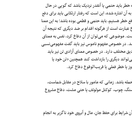
ه خطر باید حتمی‌ یا آنقدر نزدیک باشد که گویی در حال
. نخستین شرط تحقق دفاع مشروع که در ماده ۱۵۶ قانون به آن اشاره شده، این است که رفتار ارتکابی باید برای دفع
 خطر هستیم، باید حتمی‌ و قطعی بوده باشد؛ به این معنا
ع عبارت است از هرگونه اقدام بر ضد دیگری که نتیجه آن
ست. موضوعی که می‌توان از آن دفاع کرد، نفس به معنای
اشد. در خصوص مفهوم ناموس نیز باید گفت مفهومی‌نسبی
یق مختلف دارد. در خصوص معنای آزادی تن نیز باید
‌تواند دیگری را بازداشت کند همچنین «تن خود یا
وز یا خطر فعلی یا قریب‌الوقوع دفاع کرد.
حمله باشد. زمانی که مامور با سلاح در مقابل شماست،
ند سنگ، چوب، کوکتل مولوتف یا حتی مشت، دفاع مشروع
شرایط برای حفظ جان، مال و آبروی خود ناگزیر به انجام