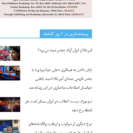
پربیننده‌ترین‌ در ۷ روز گذشته
آمریکا از ایران آزاد چقدر سود می‌برد؟
پایان دادن به همکاری «علی جوانمردی» با
بخش فارسی صدای آمریکا؛ احمد باطبی
خواستار اصلاحات ساختاری در این رسانه شد
نیویورک پست: انقلاب در ایران ممکن است هر
لحظه رخ دهد
نوع دیگری از سرکوب و ارعاب؛ وکالتنامه‌های
ایرانیان خارج کشور مشروط به استعلام از