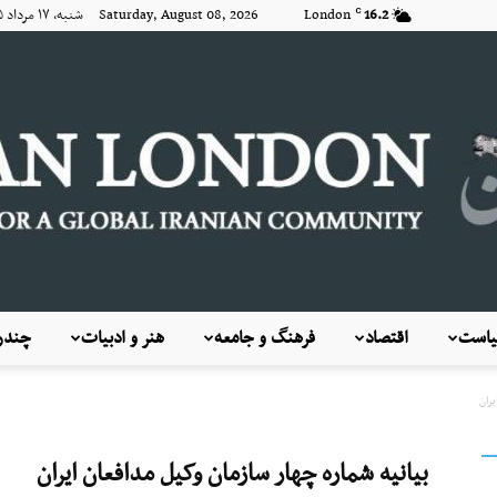
16.2
London
Saturday, August 08, 2026 شنبه, ۱۷ مرداد ۱۴۰۵
C
است
اقتصاد
فرهنگ و جامعه
هنر و ادبیات
چندرس
KayhanLondon
یران
بیانیه شماره چهار سازمان وکیل مدافعان ایران