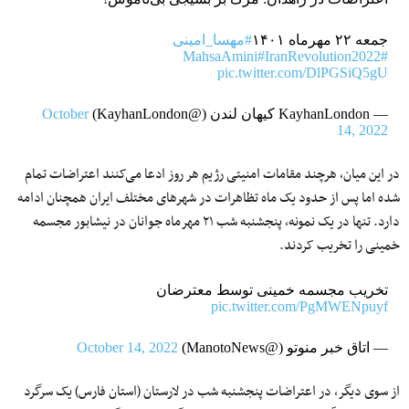
جمعه ۲۲ مهرماه ۱۴۰۱
#مهسا_امینی
#IranRevolution2022
#MahsaAmini
pic.twitter.com/DlPGSiQ5gU
— KayhanLondon کیهان لندن (@KayhanLondon)
October
14, 2022
در این میان، هرچند مقامات امنیتی رژیم هر روز ادعا می‌کنند اعتراضات تمام
شده اما پس از حدود یک ماه تظاهرات در شهرهای مختلف ایران همچنان ادامه
دارد. تنها در یک نمونه، پنجشنبه شب ۲۱ مهرماه جوانان در نیشابور مجسمه
خمینی را تخریب کردند.
تخریب مجسمه خمینی توسط معترضان
pic.twitter.com/PgMWENpuyf
— اتاق خبر منوتو (@ManotoNews)
October 14, 2022
از سوی دیگر، در اعتراضات پنجشنبه شب در لارستان (استان فارس) یک سرگرد