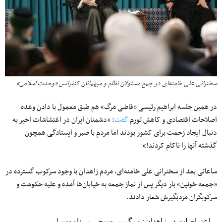
سخنرانی علی خامنه‌ای در جمع مسئولان نظام و میهمانان کنفرانس «وحدت اسلامى‌»
در همین جلسه ابراهیم رئیسی «قاضی مرگ» هم طبق معمول با دادن وعده
اصلاحات اقتصادی و کاهش تورم
گفت
: «دشمنان ایران در اغتشاشات اخیر به
دنبال ایجاد زحمت برای کشور بودند اما مردم با صبر و ایستادگی همچون
گذشته آنها را ناکام کردند!»
ساعاتی بعد از سخنرانی علی خامنه‌ای، مردم زاهدان با وجود سرکوب گسترده در
«جمعه خونین» بار دیگر پس از نماز جمعه به خیابان‌ها آمده و علیه حکومت و
سرکوبگران مزدبگیرش شعار دادند.
اعتراضات در زاهدان: مرگ بر بسیجی بی‌ناموس!