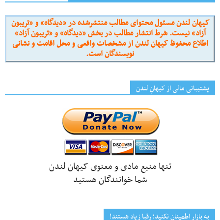
کیهان لندن مسئول محتوای مطالب منتشرشده در «دیدگاه» و «تریبون
آزاد» نیست. شرط انتشار مطالب در بخش «دیدگاه» و «تریبون آزاد»
اطلاع محفوظ کیهان لندن از مشخصات واقعی و محل اقامت و نشانی
نویسندگان است.
پشتیبانی مالی از کیهانِ لندن
تنها منبع مادی و معنوی کیهان لندن
شما خوانندگان هستید
به بازار اطمینان نکنید؛ رقبا زیاد هستند!