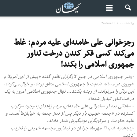
برگ نخست
Featured1
رجزخوانی علی خامنه‌ای علیه مردم: غلط
می‌کند کسی فکر کندن درخت تناور
جمهوری اسلامی را بکند!
-رهبر جمهوری اسلامی در جمع کارگزاران نظام گفته «پیش از این آمریکا و
شوروی در مسئله ضدیت با جمهوری اسلامی متفق بودند و خیال می‌کردند
این نهال را می‌توانند از ریشه بکنند… نهال جمهوری اسلامی امروز به یک
درخت تناور تبدیل شده!»
- ساعاتی بعد از سخنرانی علی خامنه‌ای، مردم زاهدان با وجود سرکوب
گسترده در «جمعه خونین، بار دیگر پس از نماز جمعه به خیابان‌ها آمدند و
علیه حکومت و سرکوبگران مزدبگیرش شعار دادند.
-پنجشنبه شب ۲۱ مهرماه جوانان در نیشابور مجسمه خمینی را تخریب
کردند.