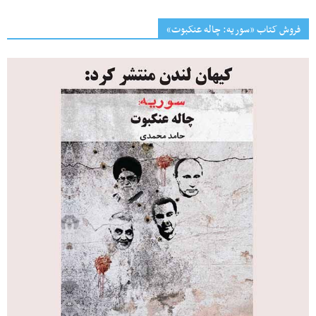
فروش کتاب «سوریه: چاله عنکبوت»