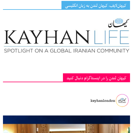
کیهان‌لایف، کیهان لندن به زبان انگلیسی
کیهان لندن را در اینستاگرام دنبال کنید
kayhanlondon